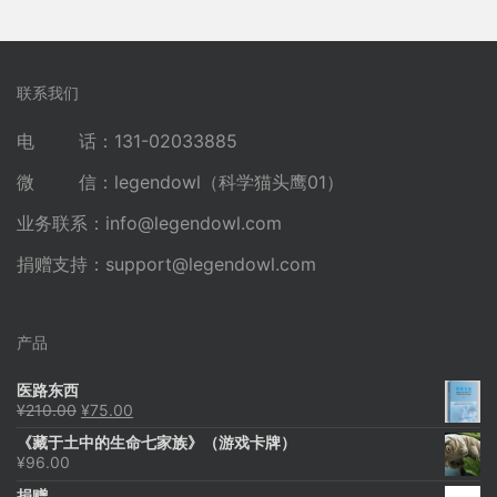
联系我们
电 话：131-02033885
微 信：legendowl（科学猫头鹰01）
业务联系：
info@legendowl.com
捐赠支持：
support@legendowl.com
产品
医路东西
原
当
¥
210.00
¥
75.00
价
前
《藏于土中的生命七家族》（游戏卡牌）
为：
价
¥
96.00
¥210.00。
格
为：
捐赠