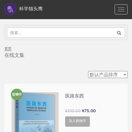
S
科学猫头鹰
TOGG
k
i
p
搜
t
索：
o
首页
m
在线文集
a
i
n
c
o
促销中
医路东西
n
t
原
当
¥
210.00
¥
75.00
e
价
前
加入购物车
n
为：
价
t
¥210.00。
格