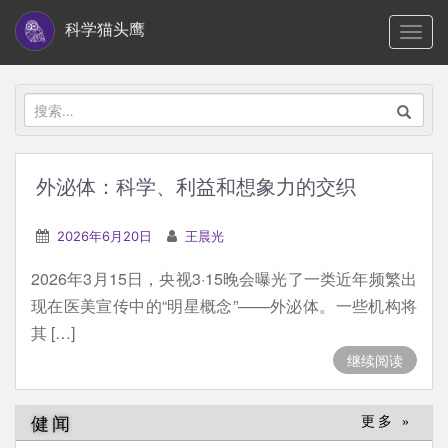
S
科学猫头鹰
TOGG
k
i
p
搜
t
索：
o
m
外泌体：科学、利益和想象力的交织
a
i
2026年6月20日
王晨光
n
2026年3月15日，央视3·15晚会曝光了一类近年频繁出
c
现在医美宣传中的“明星概念”——外泌体。一些机构将
o
其 […]
n
继续阅读
t
e
n
健闻
更多 »
t