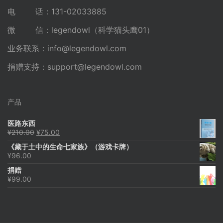
电 话：131-02033885
微 信：legendowl（科学猫头鹰01）
业务联系：
info@legendowl.com
捐赠支持：
support@legendowl.com
产品
医路东西
原
当
¥
210.00
¥
75.00
价
前
《藏于土中的生命七家族》（游戏卡牌）
为：
价
¥
96.00
¥210.00。
格
为：
捐赠
¥75.00。
¥
99.00