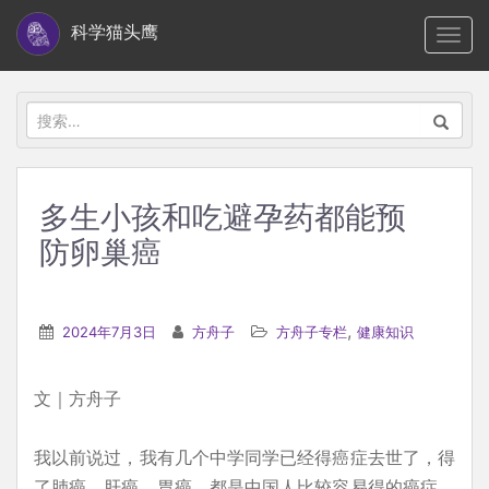
S
科学猫头鹰
TOGG
k
i
p
搜
t
索：
o
m
多生小孩和吃避孕药都能预
a
防卵巢癌
i
n
c
,
2024年7月3日
方舟子
方舟子专栏
健康知识
o
n
t
文｜方舟子
e
n
我以前说过，我有几个中学同学已经得癌症去世了，得
t
了肺癌、肝癌、胃癌，都是中国人比较容易得的癌症。