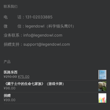
联系我们
电 话：131-02033885
微 信：legendowl（科学猫头鹰01）
业务联系：
info@legendowl.com
捐赠支持：
support@legendowl.com
产品
医路东西
原
当
¥
210.00
¥
75.00
价
前
《藏于土中的生命七家族》（游戏卡牌）
为：
价
¥
96.00
¥210.00。
格
为：
捐赠
¥75.00。
¥
99.00