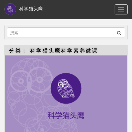
S
科学猫头鹰
TOGG
k
i
p
搜
t
索：
o
分类：
科学猫头鹰科学素养微课
m
a
i
n
c
o
n
t
e
n
t