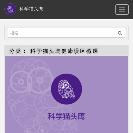
S
科学猫头鹰
TOGG
k
i
p
搜
t
索：
o
分类：
科学猫头鹰健康误区微课
m
a
i
n
c
o
n
t
e
n
t