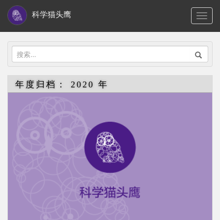
S
科学猫头鹰
TOGG
k
i
p
搜
t
索：
o
年度归档：
2020 年
m
a
i
n
c
o
n
t
e
n
t