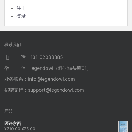
注册
登录
联系我们
电 话：131-02033885
微 信：legendowl（科学猫头鹰01）
业务联系：
info@legendowl.com
捐赠支持：
support@legendowl.com
产品
医路东西
原
当
¥
210.00
¥
75.00