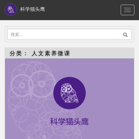
S
科学猫头鹰
TOGG
k
i
p
搜
t
索：
o
分类：
人文素养微课
m
a
i
n
c
o
n
t
e
n
t