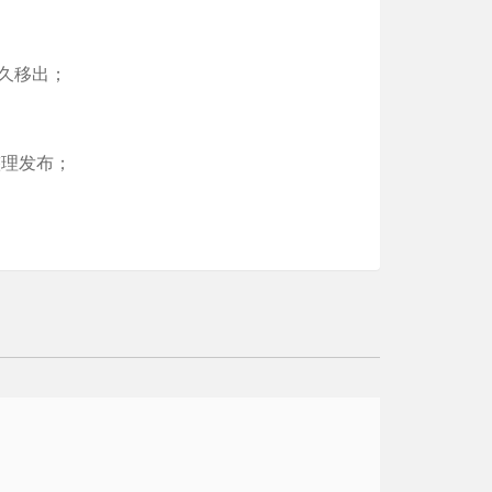
久移出；
整理发布；