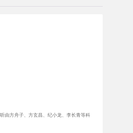
，收听由方舟子、方玄昌、纪小龙、李长青等科