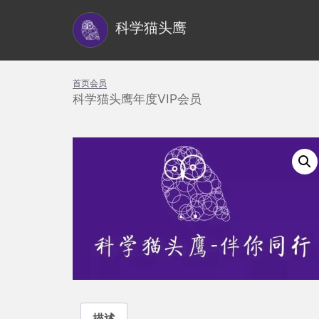
S
科学猫头鹰
k
i
p
首页
会员
t
科学猫头鹰年度VIP会员
o
m
a
i
n
c
o
n
t
e
n
t
描述