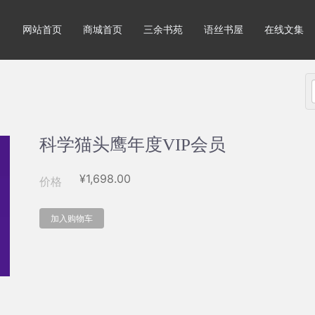
网站首页
商城首页
三余书苑
语丝书屋
在线文集
科学猫头鹰年度VIP会员
¥
1,698.00
价格
加入购物车