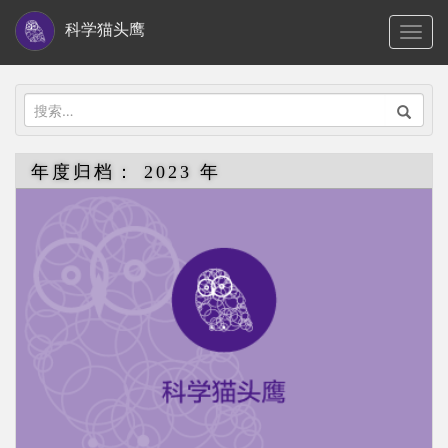
S
科学猫头鹰
TOGG
k
i
p
搜
t
索：
o
年度归档：
2023 年
m
a
i
n
c
o
n
t
e
n
t