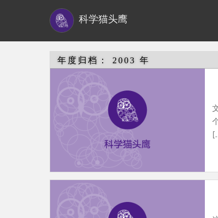
S
科学猫头鹰
k
i
p
t
年度归档：
2003 年
o
m
a
i
n
[
c
o
n
t
e
n
t