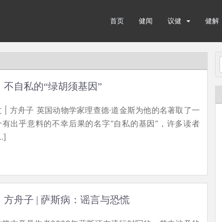
首页
健闻
议健
健解
不自私的“绿胡须基因”
文 | 方舟子 英国动物学家理查德·道金斯为他的名著取了一
个有出乎意料的不幸后果的名字“自私的基因”，许多读者
…]
方舟子 | 萨斯病：谣言与恐慌