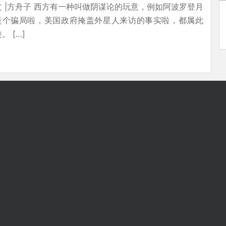
文 |方舟子 西方有一种叫做阴谋论的玩意，例如阿波罗登月
是个骗局啦，美国政府掩盖外星人来访的事实啦，都属此
。 […]