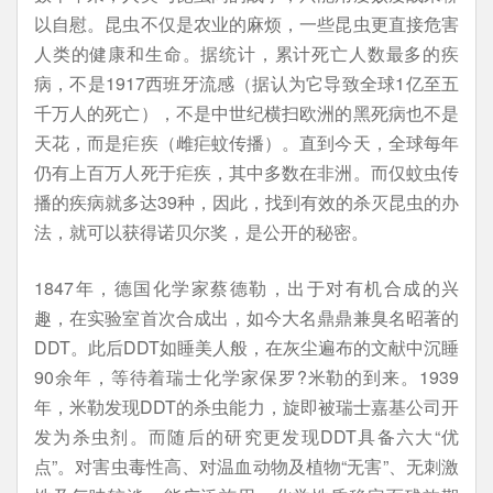
以自慰。昆虫不仅是农业的麻烦，一些昆虫更直接危害
人类的健康和生命。据统计，累计死亡人数最多的疾
病，不是1917西班牙流感（据认为它导致全球1亿至五
千万人的死亡），不是中世纪横扫欧洲的黑死病也不是
天花，而是疟疾（雌疟蚊传播）。直到今天，全球每年
仍有上百万人死于疟疾，其中多数在非洲。而仅蚊虫传
播的疾病就多达39种，因此，找到有效的杀灭昆虫的办
法，就可以获得诺贝尔奖，是公开的秘密。
1847年，德国化学家蔡德勒，出于对有机合成的兴
趣，在实验室首次合成出，如今大名鼎鼎兼臭名昭著的
DDT。此后DDT如睡美人般，在灰尘遍布的文献中沉睡
90余年，等待着瑞士化学家保罗?米勒的到来。1939
年，米勒发现DDT的杀虫能力，旋即被瑞士嘉基公司开
发为杀虫剂。而随后的研究更发现DDT具备六大“优
点”。对害虫毒性高、对温血动物及植物“无害”、无刺激