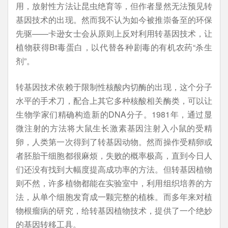
用，放射性方法让昆虫绝育等，但作者显然无法预见转
基因技术的出现。然而我不认为如今被推崇备至的环保
先驱——卡逊女士会从原则上反对利用转基因技术，让
植物获得Bt毒蛋白，以代替各种剧毒的有机农药“杀生
剂”。
转基因技术依赖于限制性核酸内切酶的出现，这个分子
水平的手术刀，配合上其它多种核酸相关酶类，可以让
生物学家们精确构造新的DNA分子。1981年，通过显
微注射的方法将大鼠生长激素基因注射入小鼠的受精
卵，人类第一次得到了转基因动物。然而操作受精卵或
者胚胎干细胞都很麻烦，失败的概率极高，直到今日人
们还没有找到大幅度提高成功率的方法。但转基因植物
则不然，许多植物都能在实验室中，利用组织培养的方
法，从单个细胞发育成一颗完整的植株。而多年来对植
物根瘤病的研究，给转基因植物技术，提供了一个绝妙
的基因转移工具。