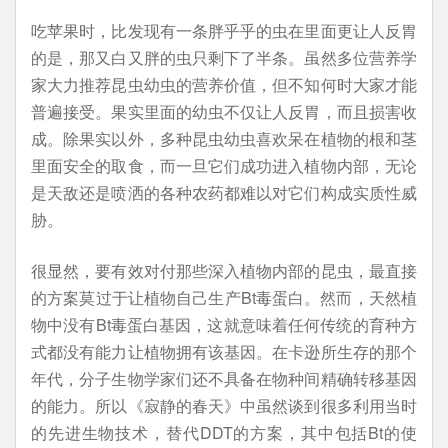
吃苹果时，比发现有一条胖乎乎的虫在里面更让人反胃
的是，那又白又胖的虫只剩下了半条。虽然多位营养学
家大力推荐昆虫幼虫的营养价值，但不知何时大家才能
普遍接受。果实里面的幼虫不仅让人反胃，而且损害收
成。除果实以外，多种昆虫幼虫喜欢呆在植物的根和茎
里面安全的取食，而一旦它们成功进入植物内部，无论
是天敌还是喷洒的各种农药都难以对它们构成实质性威
胁。
很显然，要有效对付那些深入植物内部的昆虫，最直接
的方案莫过于让植物自己生产Bt毒蛋白。然而，天然植
物中没有Bt毒蛋白基因，这就意味着任何传统的育种方
式都没有能力让植物拥有该基因。在卡逊所生存的那个
年代，分子生物学家们还不具备在物种间精确转移基因
的能力。所以《寂静的春天》中虽然谈到很多利用当时
的先进生物技术，替代DDT的方案，其中包括Bt的使