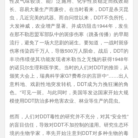
性及气味较淡、能广泛施用、化学性质稳定而残效期
长、容易大量生产而廉价。在当时看来，DDT是杀灭昆
虫，几近完美的武器。而自问世以来，DDT不负所托，
大发神威，农业增产显著。并成功阻击1944年，发生
在那不勒思盟军部队中的斑疹伤寒（跳蚤传播）的早期
流行，避免了一场大悲剧的诞生。要知道，一战时斑疹
伤寒传染四千万人，导致500万人陨命。战后，DDT的
丰功伟绩使其功能发现者米勒当之无愧的获得1948年
的诺贝尔生理和医学奖。当时的人们对DDT的推崇，从
颁奖大会上，瑞典科学家G?费希尔的言辞中“……出人
意料地、戏剧性地突发转机，DDT成为力挽狂澜的角
色。”可见一斑。与此同时，美国等发达国家开始大规
模使用DDT防治多种危害农业、林业等生产的昆虫。
然而，人们对DDT毒性的研究并不充分，对其“安全性”
的盲目信任，导致对DDT不加控制的滥用。研究生态环
境的生物学家，率先开始注意到DDT对多种生物的毒