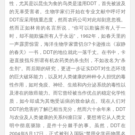
性，尤其是以昆虫为食的鸟类是滥用DDT，首先被波及
的无辜受害者。生物学家们开始在专业文献中呼吁对
DDT应采用慎重态度，然而农药公司对此却刻意忽视。
然而正如林肯的名言所说，“你可以欺骗所有人于一
时，却不能欺骗所有人于永远”，1962年，如春天里的
一声霹雳惊雷，海洋生物学家蕾切尔?卡逊推出《寂静
的春天》一书，DDT的地位就此一落千丈。在书中，卡
逊直接指斥所谓有机农药类的杀虫剂，不如改名为“杀
生剂”。而后期的研究，更进一步证实DDT对生态环境
的巨大破坏能力，以及对人类健康的种种令人担忧的毒
性作用，如对免疫、神经、生殖和内分泌系统的毒性以
及潜在的致癌能力。而它曾经被当作优点的稳定化学性
质，如今却成为其饱受诟病的致命缺点。现在人们对
DDT的危害的了解已相当充分，然而六十余年来，DDT
与农业及人类健康的关系纠缠日深，要想将它从人类文
明中彻底驱除，是件十分棘手的事。虽然，DDT在
2004年5月17日，正式被列入国际“禁用化学药物黑名