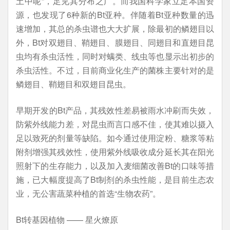
土中呢”，足见其分布之广。而我国科学家立足本国资
源，也发现了6种新的Bt亚种。伴随着Bt亚种数量的迅
速增加，其总的杀虫谱也大大扩展，除最初的鳞翅目以
外，Bt对双翅目、鞘翅目、膜翅目、同翅目和直翅目昆
虫均有杀虫活性，同时对螨类、线虫等也显示出初步的
杀虫活性。不过，目前商业化生产的菌株主要针对的是
鳞翅目、鞘翅目和双翅目昆虫。
早期开发的Bt产品，其残效性差易被雨水冲刷而失效，
防紫外线能力差，对昆虫而言口感不佳，使其难以摄入
足以致死的剂量等缺陷。如今通过使用淀粉、糖浆等粘
附剂增强其残效性，使用紫外线吸收成分延长其在阳光
照射下的生存能力，以及加入麦细菌改善Bt的口味等措
施，已大幅度提高了Bt制剂的杀虫性能，是目前生态农
业，无公害蔬菜种植的首选“生物农药”。
Bt转基因植物 —— 星火燎原