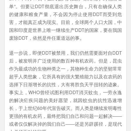
单”。但要让DDT彻底退出历史舞台，只有在确保人类
的健康和粮食产量，不会因为停止使用DDT而受到危
害，才能真正成为现实。目前，全球两个人口大国，中
国和印度是世界上唯一继续生产DDT的国家，要在我国
废除DDT，依然是件任重道远的事。
退一步说，即便DDT被禁用，我们仍然需要面对自DDT
后，被发明并广泛使用的数百种有机农药。但是，昆虫
作为最成功的生物种类之一，其物种生命力的坚韧常常
超乎人类想象，它所具有的强大繁殖能力以及在农药的
选择下日渐增长的抗性，大有将胜负天平扭转的迹象。
事实上，WHO曾经试图利用DDT消灭蚊虫，一劳永逸
的解决疟疾问题的美好愿望，就因蚊虫的抗性迅速增
长，于上世纪60年代宣告破灭。而人类是继续发明毒性
更强的有机农药，最终把我们自己和问题一起解决——
或者仅仅解决掉的我们自己——还是另辟蹊径，是现代