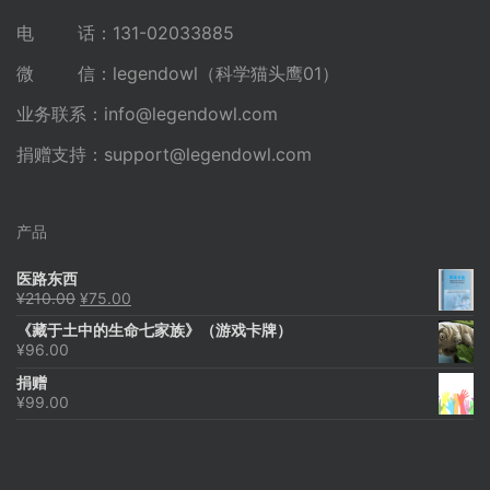
电 话：131-02033885
微 信：legendowl（科学猫头鹰01）
业务联系：
info@legendowl.com
捐赠支持：
support@legendowl.com
产品
医路东西
原
当
¥
210.00
¥
75.00
价
前
《藏于土中的生命七家族》（游戏卡牌）
为：
价
¥
96.00
¥210.00。
格
为：
捐赠
¥75.00。
¥
99.00