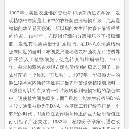
1907年，美国农业部的史密斯和汤森两位农学家，发
现植物根瘤病是土壤中的农杆菌侵袭植物所致，尤其是
植物的幼苗易受侵犯，所以瘤的发生部位多在靠近根茎
的位置。1947年，布朗恩仔细的分离和培养了根瘤细
胞，发现其性质类似于肿瘤细胞。在DNA双螺旋结构
还未问世的当时，布朗恩只能猜测农杆菌将某种瘤诱导
因子注入了植物细胞，使之转变为肿瘤细胞。1974
年，歇尔和蒙塔古发现布朗恩所猜测的瘤诱导因子，是
农杆菌的一个质粒（Ti质粒）。1977年，华盛顿大学的
微生物学家内斯特等证实了当农杆菌侵袭植物细胞时，
Ti质粒可以将自身的一个片段转移到植物细胞的染色体
中，诱使植物细胞癌变，而Ti质粒上能发生转移的DNA
片段，通常被称为T DNA。在基因工程已经不再是一个
梦想的时代，Ti质粒在农作物育种上的巨大应用价值立
刻引起了广泛关注。1983年，植物分子学家们通过改