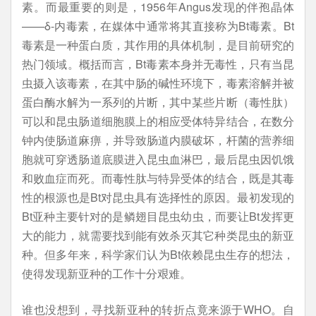
素。而最重要的则是，1956年Angus发现的伴孢晶体
——δ-内毒素，在媒体中通常将其直接称为Bt毒素。Bt
毒素是一种蛋白质，其作用的具体机制，是目前研究的
热门领域。概括而言，Bt毒素本身并无毒性，只有当昆
虫摄入该毒素，在其中肠的碱性环境下，毒素溶解并被
蛋白酶水解为一系列的片断，其中某些片断（毒性肽）
可以和昆虫肠道细胞膜上的相应受体特异结合，在数分
钟内使肠道麻痹，并导致肠道内膜破坏，杆菌的营养细
胞就可穿透肠道底膜进入昆虫血淋巴，最后昆虫因饥饿
和败血症而死。而毒性肽与特异受体的结合，既是其毒
性的根源也是Bt对昆虫具有选择性的原因。最初发现的
Bt亚种主要针对的是鳞翅目昆虫幼虫，而要让Bt发挥更
大的能力，就需要找到能有效杀灭其它种类昆虫的新亚
种。但多年来，科学家们认为Bt依赖昆虫生存的想法，
使得发现新亚种的工作十分艰难。
谁也没想到，寻找新亚种的转折点竟来源于WHO。自