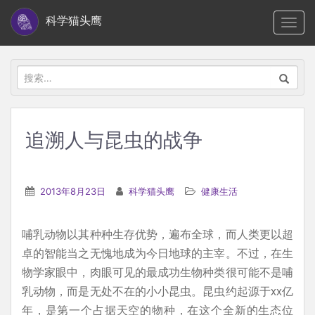
S
科学猫头鹰
TOGG
k
i
p
搜
t
索：
o
m
追溯人与昆虫的战争
a
i
n
2013年8月23日
科学猫头鹰
健康生活
c
o
哺乳动物以其种种生存优势，遍布全球，而人类更以超
n
卓的智能当之无愧地成为今日地球的主宰。不过，在生
t
物学家眼中，肉眼可见的最成功生物种类很可能不是哺
e
乳动物，而是无处不在的小小昆虫。昆虫约起源于xx亿
n
年，是第一个占据天空的物种，在这个全新的生态位
t