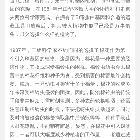
造Ti质粒，培育出了第一个转基因植物。而Bt毒蛋白基
因的克隆，在1981年已由华盛顿大学的怀特利和史奈
夫两位科学家完成。在拥有了Bt毒蛋白基因和合适的运
载工具Ti质粒后，将其转入植物中似乎已经是万事俱
备，只欠选择什么样的植物了。
1987年，三组科学家不约而同的选择了棉花作为第一
个引入Bt基因的植物。这是因为，棉花是一种重要的经
济作物，其收成深受棉铃虫的困扰。棉铃虫幼虫会以棉
蕾中的棉花纤维和种子为食，受到损害的棉蕾最终会枯
萎、脱落。一只幼虫可损害十多个棉蕾，棉花的收成多
年来深受棉铃虫侵袭的困扰。因此，防治棉铃虫的传统
手段非常麻烦，需时刻监测，多种农药轮换喷洒，还需
注意压制棉铃虫的时候，不要把蚜虫给扶助起来，同时
及时将被侵袭的棉蕾摘取集中后销毁等等，种种手段让
人眼花缭乱，不能稍有懈怠。显然，在棉花中引入Bt基
因，一者可以大幅度减少种植者的工作量，二者通过减