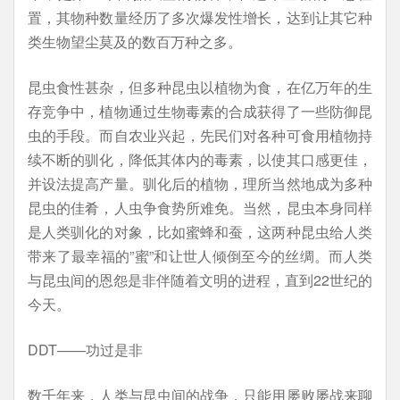
置，其物种数量经历了多次爆发性增长，达到让其它种
类生物望尘莫及的数百万种之多。
昆虫食性甚杂，但多种昆虫以植物为食，在亿万年的生
存竞争中，植物通过生物毒素的合成获得了一些防御昆
虫的手段。而自农业兴起，先民们对各种可食用植物持
续不断的驯化，降低其体内的毒素，以使其口感更佳，
并设法提高产量。驯化后的植物，理所当然地成为多种
昆虫的佳肴，人虫争食势所难免。当然，昆虫本身同样
是人类驯化的对象，比如蜜蜂和蚕，这两种昆虫给人类
带来了最幸福的”蜜”和让世人倾倒至今的丝绸。而人类
与昆虫间的恩怨是非伴随着文明的进程，直到22世纪的
今天。
DDT——功过是非
数千年来，人类与昆虫间的战争，只能用屡败屡战来聊