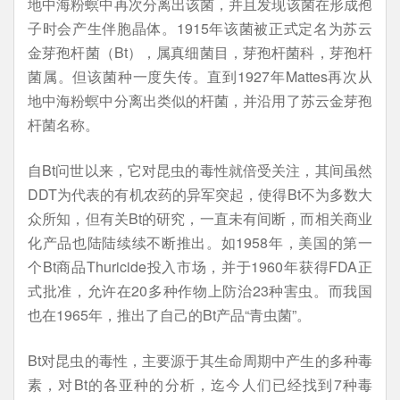
地中海粉螟中再次分离出该菌，并且发现该菌在形成孢
子时会产生伴胞晶体。1915年该菌被正式定名为苏云
金芽孢杆菌（Bt），属真细菌目，芽孢杆菌科，芽孢杆
菌属。但该菌种一度失传。直到1927年Mattes再次从
地中海粉螟中分离出类似的杆菌，并沿用了苏云金芽孢
杆菌名称。
自Bt问世以来，它对昆虫的毒性就倍受关注，其间虽然
DDT为代表的有机农药的异军突起，使得Bt不为多数大
众所知，但有关Bt的研究，一直未有间断，而相关商业
化产品也陆陆续续不断推出。如1958年，美国的第一
个Bt商品Thuricide投入市场，并于1960年获得FDA正
式批准，允许在20多种作物上防治23种害虫。而我国
也在1965年，推出了自己的Bt产品“青虫菌”。
Bt对昆虫的毒性，主要源于其生命周期中产生的多种毒
素，对Bt的各亚种的分析，迄今人们已经找到7种毒