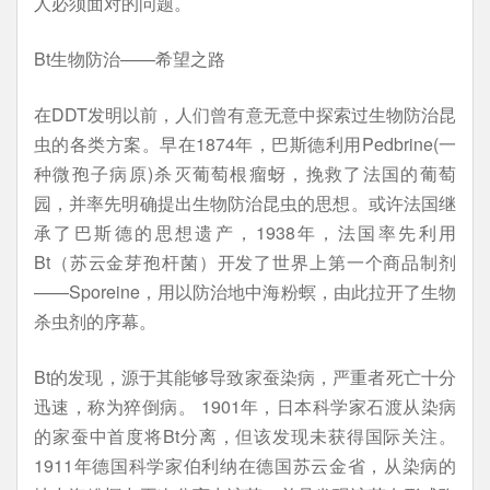
人必须面对的问题。
Bt生物防治——希望之路
在DDT发明以前，人们曾有意无意中探索过生物防治昆
虫的各类方案。早在1874年，巴斯德利用Pedbrine(一
种微孢子病原)杀灭葡萄根瘤蚜，挽救了法国的葡萄
园，并率先明确提出生物防治昆虫的思想。或许法国继
承了巴斯德的思想遗产，1938年，法国率先利用
Bt（苏云金芽孢杆菌）开发了世界上第一个商品制剂
——Sporeine，用以防治地中海粉螟，由此拉开了生物
杀虫剂的序幕。
Bt的发现，源于其能够导致家蚕染病，严重者死亡十分
迅速，称为猝倒病。 1901年，日本科学家石渡从染病
的家蚕中首度将Bt分离，但该发现未获得国际关注。
1911年德国科学家伯利纳在德国苏云金省，从染病的