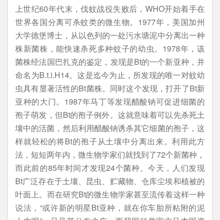
上世纪60年代末，伐蚊战役失败后，WHO开始着手在
世界各国分离可杀蚊类的微生物。1977年，美国加州
大学德堡博士，从以色列的一处污水塘泥中分离出一种
株新菌株，能快速杀死多种蚊子的幼虫。1978年，该
菌株经法国巴扎克的鉴定，发现是Bt的一个新亚种，并
命名为B.t.i.H14。这是迄今为止，所发现的唯一对蚊幼
虫具有显著活性的Bt菌株。同时这个发现，打开了Bt新
亚种的大门。1987年马丁等发现醋酸钠可促进细菌的
孢子萌发，但Bt的孢子例外。这就意味着可以先杀死土
壤中的活菌，然后利用醋酸钠诱杀其它细菌的孢子，这
样就轻松的将Bt的孢子从土壤中分离出来。利用此方
法，短短两年内，微生物学家们就找到了72个新菌种，
而此前的85年时间才发现24个菌种。今天，人们发现
Bt广泛存在于土壤、昆虫、贮藏物、仓库尘埃和植被的
叶面上。而在研究Bt的微生物学家甚至流传着这样一种
说法，“或许新的明星Bt亚种，就在你车胎所粘附的泥