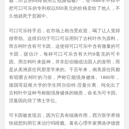
瘾，昂贵的吗啡费用让他濒临破产，在1888年不得不
把可口可乐的专利权以550美元的价格卖给了他人，不
久他就死于贫困中。
可口可乐转手后，在市场上相当受欢迎，喝了让人觉得
很带劲。这得归功于可口可乐用到了古柯叶作为原料，
而古柯叶含有可卡因，这使得可口可乐中含有微量的可
卡因，据估计，每杯可口可乐含有大约9毫克的可卡
因。用古柯叶来提神，并非彭伯顿或法国人的发明，而
是从美洲原住民那里学来的。千百年来，南美原住民都
有咀嚼古柯叶的习俗，声称它能强身健体。1860年，
德国哥廷根大学的学生阿尔伯特·涅曼分离、纯化出了
古柯叶中这种号称能强身健体的物质，命名为可卡因。
涅曼因此得了博士学位。
可卡因被发现后，因为它具有镇痛作用，西方医学界很
快就想到用它来治疗吗啡瘾。著名心理学家弗洛伊德曾