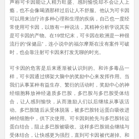
声称可卡因能让人精力旺盛、感到愉悦却不会让人上
瘾，也不会像喝酒那样过后让人不舒服。他认为可卡因
可以用来治疗许多种心理和生理的疾病，自己也一度经
常使用可卡因，以致有一种说法，其精神分析学说其实
是可卡因的产物。在19世纪末，可卡因在欧洲是一种很
流行的“保健品”，连小说中的福尔摩斯在没有案件可破
时，也会靠注射可卡因来打发无聊的时光。
可卡因的危害是后来逐渐被认识到的。和许多毒品一
样，可卡因通过绑架大脑中的奖励中心来发挥作用。当
我们从事某种有益生存、繁衍的活动时，奖励中心的神
经细胞释放神经递质多巴胺，多巴胺与多巴胺受体结
合，让人感到愉快，从而激励人们以后继续从事该活
动。多巴胺随后从受体脱落，被多巴胺转运蛋白吸收进
神经细胞中，供下次使用。可卡因则抢先与多巴胺转运
蛋白结合，阻止多巴胺被吸收。这样多巴胺就会继续与
受体结合，让快感更为强烈，直到可卡因被代谢掉。和