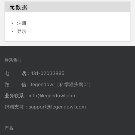
元数据
注册
登录
联系我们
电 话：131-02033885
微 信：legendowl（科学猫头鹰01）
业务联系：
info@legendowl.com
捐赠支持：
support@legendowl.com
产品