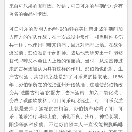
来自可乐果的咖啡因。没错，可口可乐的早期配方含有
著名的毒品可卡因。
可口可乐的发明人约翰·彭伯顿在美国南北战争期间加
入南方的军队作战，在一次战役中负伤。和当时许多伤
兵一样，他使用吗啡来镇痛，因此对吗啡上瘾。在战争
爆发前，彭伯顿是个药剂师。战后他想研究出一种能够
替代吗啡又不会让人上瘾的镇痛药。当时，从法国传过
来的古柯酒被认为具有这样的作用。彭伯顿也配制、生
产古柯酒，其独特之处是加了可乐果的提取液。1886
年，彭伯顿所在的佐治亚州开始禁酒，这迫使彭伯顿改
变其“法国古柯酒”的配方，去掉酒精，加入二氧化碳，
变成了碳酸软饮料，可口可乐就此诞生。可口可乐实质
上就是去掉了酒精的古柯酒。彭伯顿声称喝了可口可
乐，能够治疗吗啡上瘾、消化不良、头疼、神经衰弱、
阳痿等多种疾病。不过彭伯顿本人一直没能摆脱吗啡