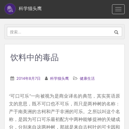
S
科学猫头鹰
TOGG
k
i
p
搜
t
索：
o
m
饮料中的毒品
a
i
n
2014年8月7日
科学猫头鹰
健康生活
c
o
“可口可乐”一向被视为是商业译名的典范，其实英语原
n
文的意思，既不可口也不可乐，而只是两种树的名称：
t
产于南美洲的古柯和产于非洲的可乐。之所以叫这个名
e
称，是因为可口可乐最初配方中两种能够提神的关键成
n
分，分别来自这两种树，那就是来自古柯叶的可卡因和
t