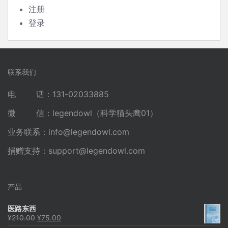
注册
登录
联系我们
电 话：131-02033885
微 信：legendowl（科学猫头鹰01）
业务联系：
info@legendowl.com
捐赠支持：
support@legendowl.com
产品
医路东西
原
当
¥
210.00
¥
75.00
价
前