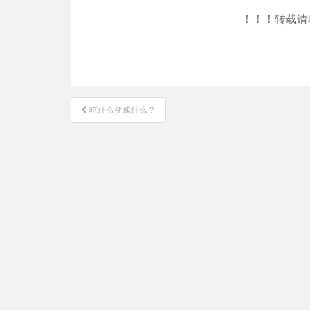
！！！转载请
文
吃什么变成什么？
章
导
航