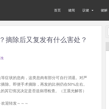
首页
健闻
议健
健解
？摘除后又复发有什么害处？
医生
血等症状的息肉，这类息肉有部分可自行消退。对严
摘除。即便手术摘除，再发的比例仍在50%左右。
人的其它情况决定是否送病理检查。（王晨光解答）
～欢迎转发～～～