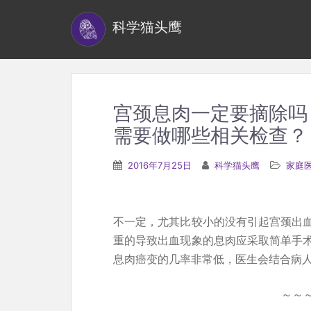
S
科学猫头鹰
k
i
p
t
o
宫颈息肉一定要摘除吗
m
需要做哪些相关检查？
a
i
2016年7月25日
科学猫头鹰
家庭
n
c
o
不一定，尤其比较小的没有引起宫颈出
n
重的导致出血现象的息肉应采取简单手术
t
息肉癌变的几率非常低，医生会结合病
e
n
～～
t