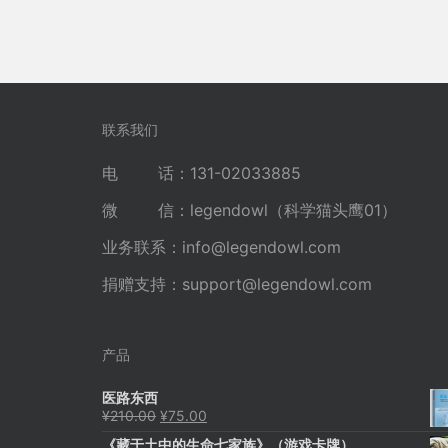
联系我们
电 话：131-02033885
微 信：legendowl（科学猫头鹰01）
业务联系：
info@legendowl.com
捐赠支持：
support@legendowl.com
产品
医路东西
原
当
¥
210.00
¥
75.00
价
前
《藏于土中的生命七家族》（游戏卡牌）