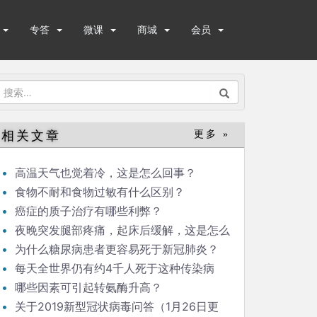
专答
微课
商城
会员
搜
索：
相关文章
更多 »
高温天气也觉着冷，这是怎么回事？
食物不耐和食物过敏有什么区别？
癌症的质子治疗有哪些利弊？
夜晚突发腿部疼痛，起床后缓解，这是怎么
回事？
为什么糖尿病患者更容易死于新冠肺炎？
每天全世界仍有约4千人死于这种传染病
哪些因素可引起转氨酶升高？
关于2019新型冠状病毒问答（1月26日更