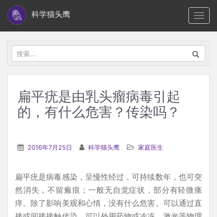
S
科学猫头鹰
TOGG
k
i
p
搜
t
索：
o
m
扁平疣是由乳头瘤病毒引起
a
的，有什么危害？传染吗？
i
n
c
2016年7月25日
科学猫头鹰
家庭医生
o
n
t
扁平疣是病毒感染，呈慢性经过，可持续数年，也可突
e
然消失，不留瘢痕；一般无自觉症状，部分有轻微瘙
n
痒。除了影响美观和心情，没有什么危害。可以通过直
t
接或间接接触传染。可以外用药物或冷冻、激光等物理