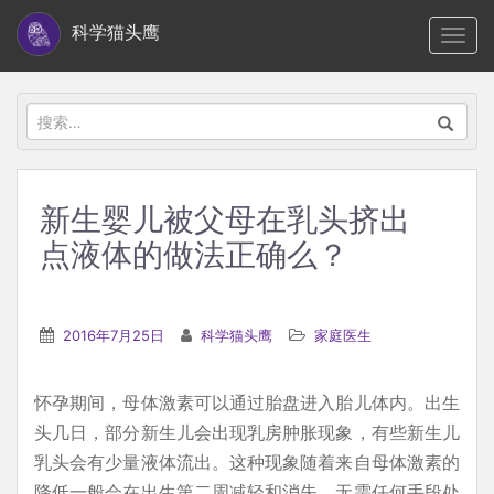
S
科学猫头鹰
TOGG
k
i
p
搜
t
索：
o
m
新生婴儿被父母在乳头挤出
a
点液体的做法正确么？
i
n
c
2016年7月25日
科学猫头鹰
家庭医生
o
n
t
怀孕期间，母体激素可以通过胎盘进入胎儿体内。出生
e
头几日，部分新生儿会出现乳房肿胀现象，有些新生儿
n
乳头会有少量液体流出。这种现象随着来自母体激素的
t
降低一般会在出生第二周减轻和消失，无需任何手段处