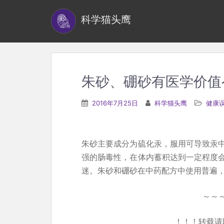
S
科学猫头鹰
k
i
p
t
o
朱砂、硼砂有医学价值
m
a
2016年7月25日
科学猫头鹰
健康
i
n
c
朱砂主要成分为硫化汞，服用可导致汞
o
强的肠毒性，在体内蓄积达到一定程度
n
迷。朱砂和硼砂在中药配方中使用普遍
t
e
～～
n
！！！转载请
t