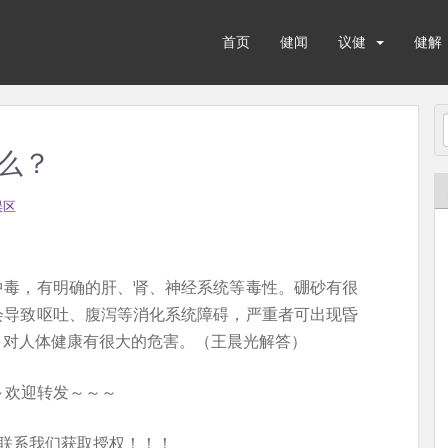
首页
健闻
议健
健解
么？
误区
中毒，有明确的肝、肾、神经系统等毒性。硼砂有很
会导致呕吐、腹泻等消化系统障碍，严重者可出现昏
，对人体健康有很大的危害。（王晨光解答）
～欢迎转发～～～
联系我们获取授权！！！