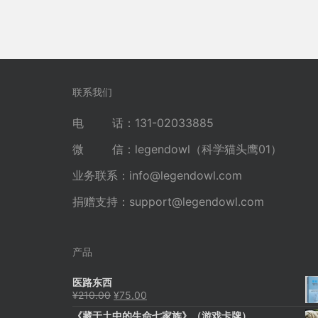
联系我们
电 话：131-02033885
微 信：legendowl（科学猫头鹰01）
业务联系：
info@legendowl.com
捐赠支持：
support@legendowl.com
产品
医路东西
原
当
¥
210.00
¥
75.00
价
前
《藏于土中的生命七家族》（游戏卡牌）