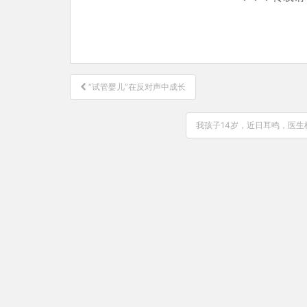
文
“试管婴儿”在反对声中成长
章
导
我孩子14岁，近日耳鸣，医
航