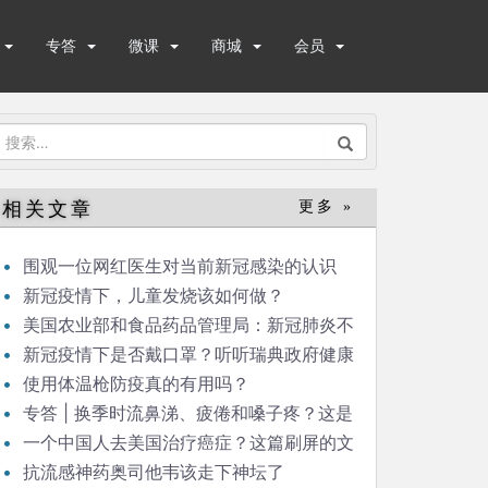
专答
微课
商城
会员
搜
索：
相关文章
更多 »
围观一位网红医生对当前新冠感染的认识
新冠疫情下，儿童发烧该如何做？
美国农业部和食品药品管理局：新冠肺炎不
经由食品或食品包装传播
新冠疫情下是否戴口罩？听听瑞典政府健康
部门怎么说
使用体温枪防疫真的有用吗？
专答 | 换季时流鼻涕、疲倦和嗓子疼？这是
感冒还是过敏？
一个中国人去美国治疗癌症？这篇刷屏的文
章究竟该怎么解读
抗流感神药奥司他韦该走下神坛了