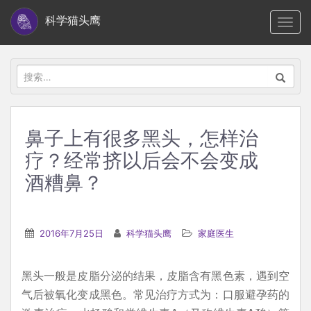
S
科学猫头鹰
TOGG
k
i
p
搜
t
索：
o
m
鼻子上有很多黑头，怎样治
a
疗？经常挤以后会不会变成
i
n
酒糟鼻？
c
o
n
2016年7月25日
科学猫头鹰
家庭医生
t
e
黑头一般是皮脂分泌的结果，皮脂含有黑色素，遇到空
n
气后被氧化变成黑色。常见治疗方式为：口服避孕药的
t