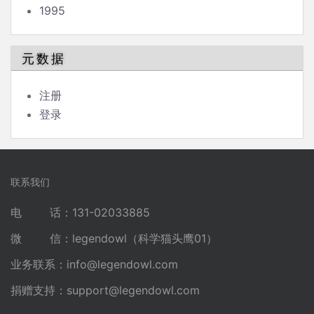
1995
元数据
注册
登录
联系我们
电 话：131-02033885
微 信：legendowl（科学猫头鹰01）
业务联系：
info@legendowl.com
捐赠支持：
support@legendowl.com