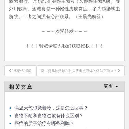
激素治疗、水杨酸和类维生素A（又称维生素A酸）等
外用软膏。酒糟鼻是一种慢性皮肤炎症，多为感染螨虫
所致。二者之间没有必然联系。（王晨光解答）
～～～欢迎转发～～～
！！！转载请联系我们获取授权！！！
文
“水记忆”闹剧
新生婴儿被父母在乳头挤出点液体的做法正确么？
章
导
相关文章
更多 »
航
高温天气也觉着冷，这是怎么回事？
食物不耐和食物过敏有什么区别？
癌症的质子治疗有哪些利弊？