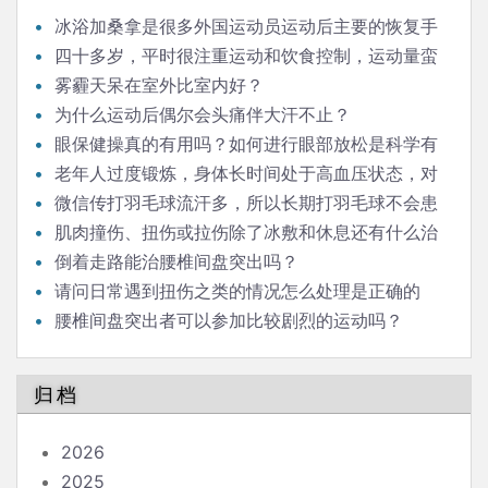
冰浴加桑拿是很多外国运动员运动后主要的恢复手
段，请问科学依据是什么？
四十多岁，平时很注重运动和饮食控制，运动量蛮
大的，但体重就是降不下来，也不升，这是什么情况？
雾霾天呆在室外比室内好？
为什么运动后偶尔会头痛伴大汗不止？
眼保健操真的有用吗？如何进行眼部放松是科学有
效的？
老年人过度锻炼，身体长时间处于高血压状态，对
血管有危害吗？
微信传打羽毛球流汗多，所以长期打羽毛球不会患
癌症，有这种事吗？打完球，一身汗，穿短袖短裤骑电
肌肉撞伤、扭伤或拉伤除了冰敷和休息还有什么治
动车回家，会得关节炎吗？运动大量出汗怎么补盐最
疗方法？
倒着走路能治腰椎间盘突出吗？
好？
请问日常遇到扭伤之类的情况怎么处理是正确的
呢？网上搜索得到的48小时内冷敷，48小时后热敷
腰椎间盘突出者可以参加比较剧烈的运动吗？
的。
归档
2026
2025