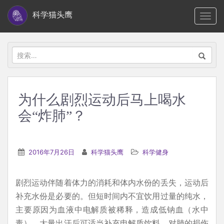
S
科学猫头鹰
TOGG
k
i
p
搜
t
索：
o
m
为什么剧烈运动后马上喝水
a
会“炸肺”？
i
n
c
2016年7月26日
科学猫头鹰
科学健身
o
n
t
剧烈运动伴随着体力的消耗和体内水份的丢失，运动后
e
补充水份是必要的。但短时间内不宜饮用过量的纯水，
n
主要原因为血液中电解质被稀释，造成低钠血（水中
t
毒）。大量出汗后可适当补充电解质饮料。对肺的损伤