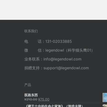
联系我们
电 话：131-02033885
微 信：legendowl（科学猫头鹰01）
业务联系：
info@legendowl.com
捐赠支持：
support@legendowl.com
产品
医路东西
原
当
¥
210.00
¥
75.00
价
前
《藏于土中的生命七家族》（游戏卡牌）