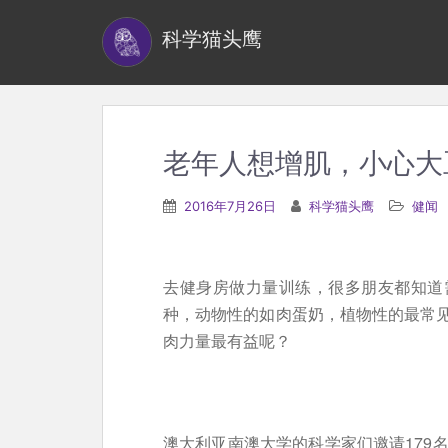
S
科学猫头鹰
k
i
p
t
o
老年人想增肌，小心
m
a
2016年7月26日
科学猫头鹰
健闻
i
n
c
去健身房做力量训练，很多朋友都知道
o
种，动物性的如肉蛋奶，植物性的最常
n
肉力量最有益呢？
t
e
n
澳大利亚南澳大学的科学家们邀请179
t