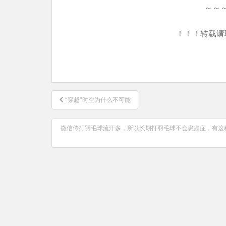
～～
！！！转载请
文
“穿越”时空为什么不可能
章
导
微信传打羽毛球流汗多，所以长期打羽毛球不会患癌症，有这
航