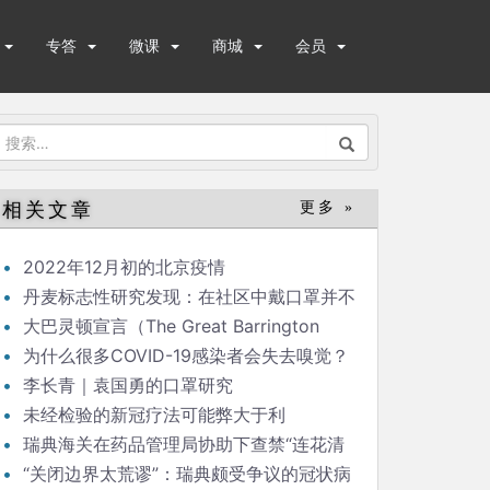
专答
微课
商城
会员
搜
索：
相关文章
更多 »
2022年12月初的北京疫情
丹麦标志性研究发现：在社区中戴口罩并不
能显著降低（新冠）感染率
大巴灵顿宣言（The Great Barrington
Declaration）
为什么很多COVID-19感染者会失去嗅觉？
李长青｜袁国勇的口罩研究
未经检验的新冠疗法可能弊大于利
瑞典海关在药品管理局协助下查禁“连花清
瘟”
“关闭边界太荒谬”：瑞典颇受争议的冠状病