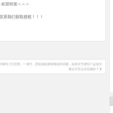
～欢迎转发～～～
联系我们获取授权！！！
种事吗？打完球，一身汗，穿短袖短裤骑电动车回家，会得关节炎吗？运动大
量出汗怎么补盐最好？