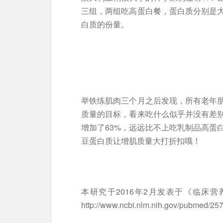
三组，两组吃高蛋白餐，蛋白质分别是
白质的份量。
举铁练肌肉三个月之后发现，所有老年
质量的目标，看来吃什么似乎并没有差
增加了63%，远远比不上吃乳制品高蛋
豆蛋白质让增肌质量大打折扣哦！
本研究于2016年2月发表于《临床
http://www.ncbi.nlm.nih.gov/pubmed/25