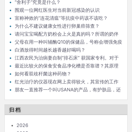
“舍利子”究竟是什么？
围观一位网红医生对当前新冠感染的认识
宣称神效的“连花清瘟”等抗疫中药该不该吃？
为什么不建议健康女性进行卵巢癌筛查？
请问宝宝喝配方奶粉会上火是真的吗？所谓的奶伴
侣“清伙灵”有效果吗？如果能清火，为什么不取名“清火
父母在用一种叫辅酶Q10的保健品，号称会增强免疫
灵”？商家玩的是什么手段？
力。能科普一下吗？
白酒放得时间越长越香越好喝吗？
江西农民为治病妻自制“排石床” 获国家专利。对于
肾结石，倒立排石，是否有科学依据？
最近比较火的保食安食品净化槽是否靠谱？其原理
是以水的裂解杀菌，水触媒消毒。请问是否有科学依
如何看双歧杆菌这种药物？
据？
红光治疗的仪器现在网上卖得较火，其宣传的工作
原理科学吗？
朋友一直推荐一个叫USANA的产品，有护肤品，还
有孕妇婴儿食用的叫”葆婴”的一系列食品药品。靠谱
吗？
归档
2026