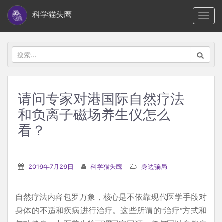
S
科学猫头鹰
TOGG
k
i
p
搜
t
索：
o
m
请问专家对港国际自然疗法
a
和负离子磁场养生仪怎么
i
n
看？
c
o
n
2016年7月26日
科学猫头鹰
身边骗局
t
e
自然疗法内容包罗万象，核心是不依靠现代医学手段对
n
身体的不适和疾病进行治疗。这些所谓的“治疗”方式和
t