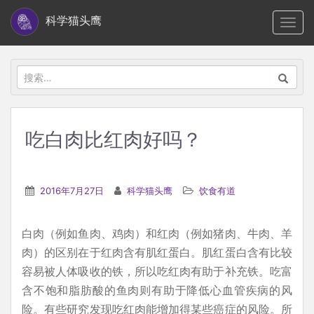
S
科学猫头鹰
TOGG
k
i
p
搜
t
索：
o
m
吃白肉比红肉好吗？
a
i
n
2016年7月27日
科学猫头鹰
饮食有道
c
o
白肉（例如鱼肉、鸡肉）和红肉（例如猪肉、牛肉、羊
n
肉）的区别在于红肉含有肌红蛋白。肌红蛋白含有比较
t
容易被人体吸收的铁，所以吃红肉有助于补充铁。吃富
e
含不饱和脂肪酸的鱼肉则有助于降低心血管疾病的风
n
险。有些研究发现吃红肉能增加得某些癌症的风险。所
t