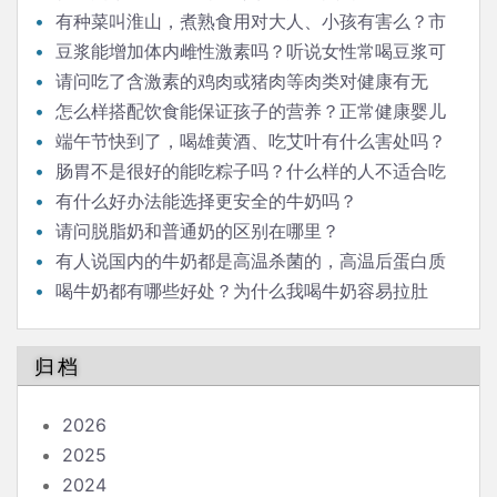
有种菜叫淮山，煮熟食用对大人、小孩有害么？市
场上有冒充淮山的，那是什么，对人有害么？
豆浆能增加体内雌性激素吗？听说女性常喝豆浆可
以补充雌激素，那男性是否适合经常喝豆浆呢？
请问吃了含激素的鸡肉或猪肉等肉类对健康有无
害？蔬菜或水果呢，比如媒体经常报导的毒豆芽？
怎么样搭配饮食能保证孩子的营养？正常健康婴儿
辅食，一定需要用配方米粉吗？自制米糊米粉再加蔬菜
端午节快到了，喝雄黄酒、吃艾叶有什么害处吗？
肉泥是否也可以？
每年端午，我们家都会点艾草熏屋子，这个对身体有害
肠胃不是很好的能吃粽子吗？什么样的人不适合吃
吗？我们家有小孩。
粽子？我喜欢吃冷粽子，但别人说冷粽子吃了会消化不
有什么好办法能选择更安全的牛奶吗？
了，真的是这样吗？粽子可以放冰箱冷藏室吗？我看有
请问脱脂奶和普通奶的区别在哪里？
些朋友家端午节期间一时吃不了的粽子会用一盆冷水泡
有人说国内的牛奶都是高温杀菌的，高温后蛋白质
着，一泡就是两三天，吃的时候直接拿出来吃，这种方
都变性了，失去了营养价值，是这样吗？
喝牛奶都有哪些好处？为什么我喝牛奶容易拉肚
法科学吗？
子，有什么办法可以防止吗？
归档
2026
2025
2024