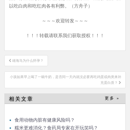
以吃白肉和吃红肉各有利弊。（方舟子）
～～～欢迎转发～～～
！！！转载请联系我们获取授权！！！
文
雄海马为什么怀孕？
章
导
小孩如果早上喝了一碗牛奶，是否同一天内就没必要再吃鸡蛋或肉类来补
航
充蛋白质？
相关文章
更多 »
食用动物内脏有健康风险吗？
糯米更难消化？食药局专家在开玩笑吗？