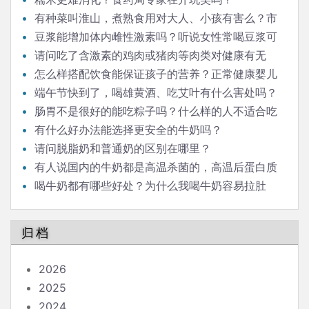
有种菜叫淮山，煮熟食用对大人、小孩有害么？市
场上有冒充淮山的，那是什么，对人有害么？
豆浆能增加体内雌性激素吗？听说女性常喝豆浆可
以补充雌激素，那男性是否适合经常喝豆浆呢？
请问吃了含激素的鸡肉或猪肉等肉类对健康有无
害？蔬菜或水果呢，比如媒体经常报导的毒豆芽？
怎么样搭配饮食能保证孩子的营养？正常健康婴儿
辅食，一定需要用配方米粉吗？自制米糊米粉再加蔬菜
端午节快到了，喝雄黄酒、吃艾叶有什么害处吗？
肉泥是否也可以？
每年端午，我们家都会点艾草熏屋子，这个对身体有害
肠胃不是很好的能吃粽子吗？什么样的人不适合吃
吗？我们家有小孩。
粽子？我喜欢吃冷粽子，但别人说冷粽子吃了会消化不
有什么好办法能选择更安全的牛奶吗？
了，真的是这样吗？粽子可以放冰箱冷藏室吗？我看有
请问脱脂奶和普通奶的区别在哪里？
些朋友家端午节期间一时吃不了的粽子会用一盆冷水泡
有人说国内的牛奶都是高温杀菌的，高温后蛋白质
着，一泡就是两三天，吃的时候直接拿出来吃，这种方
都变性了，失去了营养价值，是这样吗？
喝牛奶都有哪些好处？为什么我喝牛奶容易拉肚
法科学吗？
子，有什么办法可以防止吗？
归档
2026
2025
2024