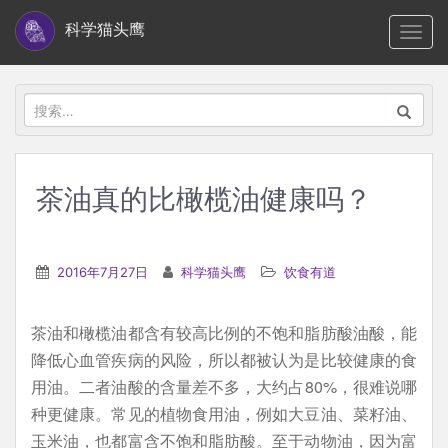
S
科学猫头鹰
TOGG
k
i
p
搜
t
索：
o
m
茶油真的比橄榄油健康吗？
a
i
n
2016年7月27日
科学猫头鹰
饮食有道
c
o
茶油和橄榄油都含有较高比例的不饱和脂肪酸油酸，能
n
降低心血管疾病的风险，所以都被认为是比较健康的食
t
用油。二者油酸的含量差不多，大约占80%，很难说哪
e
种更健康。常见的植物食用油，例如大豆油、菜籽油、
n
玉米油，也都富含不饱和脂肪酸。至于动物油，因为富
t