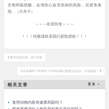
含饱和脂肪酸，会增加心血管疾病的风险，应避免食
用。（方舟子）
～～～欢迎转发～～～
！！！转载请联系我们获取授权！！！
文
厮守还是分离，是个问题
章
导
鸡头有毒吗？民间有“十年鸡头毒过砒霜”的说法，不知真假？
航
相关文章
更多 »
食用动物内脏有健康风险吗？
糯米更难消化？食药局专家在开玩笑吗？