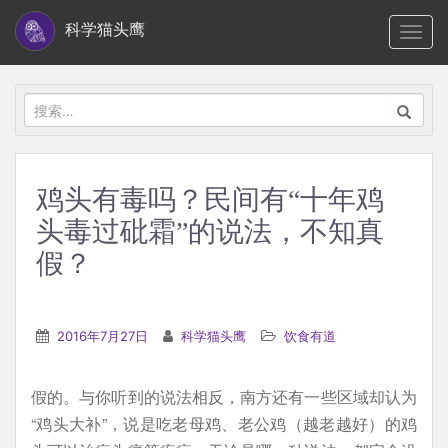
S
科学猫头鹰
TOGG
k
i
p
搜
t
索：
o
m
鸡头有毒吗？民间有“十年鸡
a
头毒过砒霜”的说法，不知真
i
n
假？
c
o
n
2016年7月27日
科学猫头鹰
饮食有道
t
e
假的。与你听到的说法相反，南方还有一些区域却认为
n
“鸡头大补”，说是吃老母鸡、老公鸡（越老越好）的鸡
t