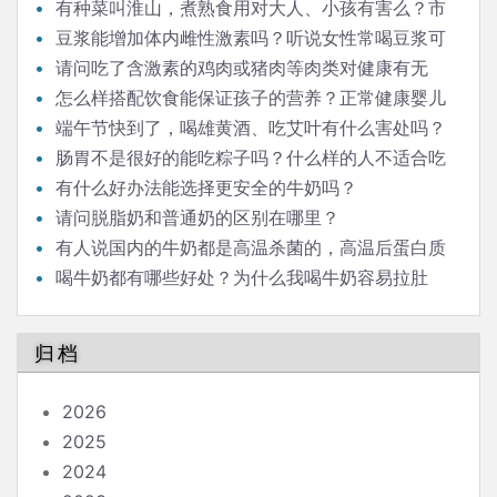
有种菜叫淮山，煮熟食用对大人、小孩有害么？市
场上有冒充淮山的，那是什么，对人有害么？
豆浆能增加体内雌性激素吗？听说女性常喝豆浆可
以补充雌激素，那男性是否适合经常喝豆浆呢？
请问吃了含激素的鸡肉或猪肉等肉类对健康有无
害？蔬菜或水果呢，比如媒体经常报导的毒豆芽？
怎么样搭配饮食能保证孩子的营养？正常健康婴儿
辅食，一定需要用配方米粉吗？自制米糊米粉再加蔬菜
端午节快到了，喝雄黄酒、吃艾叶有什么害处吗？
肉泥是否也可以？
每年端午，我们家都会点艾草熏屋子，这个对身体有害
肠胃不是很好的能吃粽子吗？什么样的人不适合吃
吗？我们家有小孩。
粽子？我喜欢吃冷粽子，但别人说冷粽子吃了会消化不
有什么好办法能选择更安全的牛奶吗？
了，真的是这样吗？粽子可以放冰箱冷藏室吗？我看有
请问脱脂奶和普通奶的区别在哪里？
些朋友家端午节期间一时吃不了的粽子会用一盆冷水泡
有人说国内的牛奶都是高温杀菌的，高温后蛋白质
着，一泡就是两三天，吃的时候直接拿出来吃，这种方
都变性了，失去了营养价值，是这样吗？
喝牛奶都有哪些好处？为什么我喝牛奶容易拉肚
法科学吗？
子，有什么办法可以防止吗？
归档
2026
2025
2024