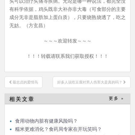
头可以治疗头痛等疾病。无论是哪一种说法，都完全没
有科学依据，鸡头既非大补亦非大毒（可食部分的主要
成分无非是脂肪加上蛋白质），只要烧熟烧透了，吃之
无妨。（方玄昌）
～～～欢迎转发～～～
！！！转载请联系我们获取授权！！！
文
最忠贞的爱情鸟
好多人说吃豆腐对男人伤害大是真的吗？
章
导
相关文章
更多 »
航
食用动物内脏有健康风险吗？
糯米更难消化？食药局专家在开玩笑吗？