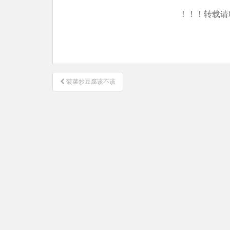
！！！转载请
文
菠菜炒豆腐该不该
章
导
航