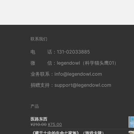
联系我们
电 话：131-02033885
微 信：legendowl（科学猫头鹰01）
业务联系：
info@legendowl.com
捐赠支持：
support@legendowl.com
产品
医路东西
原
当
¥
210.00
¥
75.00
价
前
《藏于土中的生命七家族》（游戏卡牌）