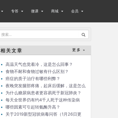
专答
微课
商城
会员
搜
索：
相关文章
更多 »
高温天气也觉着冷，这是怎么回事？
食物不耐和食物过敏有什么区别？
癌症的质子治疗有哪些利弊？
夜晚突发腿部疼痛，起床后缓解，这是怎么
回事？
为什么糖尿病患者更容易死于新冠肺炎？
每天全世界仍有约4千人死于这种传染病
哪些因素可引起转氨酶升高？
关于2019新型冠状病毒问答（1月26日更