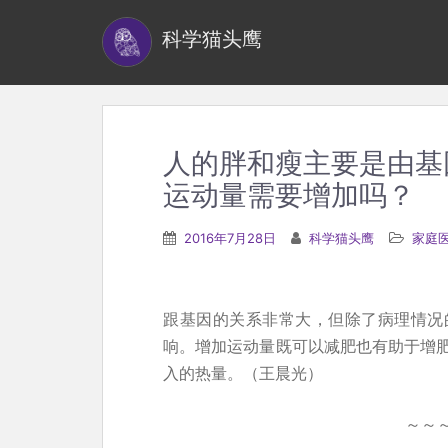
S
科学猫头鹰
k
i
p
t
o
人的胖和瘦主要是由基
m
运动量需要增加吗？
a
i
2016年7月28日
科学猫头鹰
家庭
n
c
o
跟基因的关系非常大，但除了病理情况
n
响。增加运动量既可以减肥也有助于增
t
入的热量。（王晨光）
e
n
～～
t