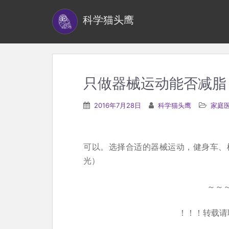
S
科学猫头鹰
k
i
p
t
o
只做器械运动能否减脂
m
a
2016年7月28日
科学猫头鹰
家庭
i
n
c
可以。选择合适的器械运动，健身车、
o
光）
n
t
～～
e
！！！转载请
n
t