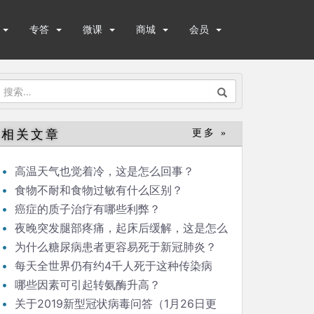
专答
微课
商城
会员
搜
索：
相关文章
更多 »
高温天气也觉着冷，这是怎么回事？
食物不耐和食物过敏有什么区别？
癌症的质子治疗有哪些利弊？
夜晚突发腿部疼痛，起床后缓解，这是怎么
回事？
为什么糖尿病患者更容易死于新冠肺炎？
每天全世界仍有约4千人死于这种传染病
哪些因素可引起转氨酶升高？
关于2019新型冠状病毒问答（1月26日更