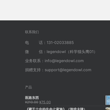
联系我们
电 话：131-02033885
微 信：legendowl（科学猫头鹰01）
业务联系：
info@legendowl.com
捐赠支持：
support@legendowl.com
产品
医路东西
原
当
¥
210.00
¥
75.00
价
前
《藏于土中的生命七家族》（游戏卡牌）