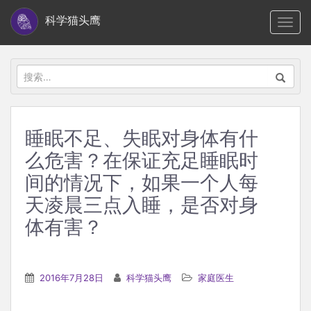
S
科学猫头鹰
TOGG
k
i
p
搜
t
索：
o
m
睡眠不足、失眠对身体有什
a
么危害？在保证充足睡眠时
i
n
间的情况下，如果一个人每
c
天凌晨三点入睡，是否对身
o
体有害？
n
t
e
2016年7月28日
科学猫头鹰
家庭医生
n
t