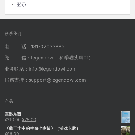
登录
联系我们
电 话：131-02033885
微 信：legendowl（科学猫头鹰01）
业务联系：
info@legendowl.com
捐赠支持：
support@legendowl.com
产品
医路东西
原
当
¥
210.00
¥
75.00
价
前
《藏于土中的生命七家族》（游戏卡牌）
为：
价
¥
96.00