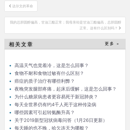
文
达尔文的革命
章
导
我的总胆固醇偏高，甘油三酯正常；我母亲却是甘油三酯偏高，总胆固醇
航
正常。这有什么区别吗？
相关文章
更多 »
高温天气也觉着冷，这是怎么回事？
食物不耐和食物过敏有什么区别？
癌症的质子治疗有哪些利弊？
夜晚突发腿部疼痛，起床后缓解，这是怎么回事？
为什么糖尿病患者更容易死于新冠肺炎？
每天全世界仍有约4千人死于这种传染病
哪些因素可引起转氨酶升高？
关于2019新型冠状病毒问答（1月26日更新）
每天睡的也不晚，哈欠连天为哪般？