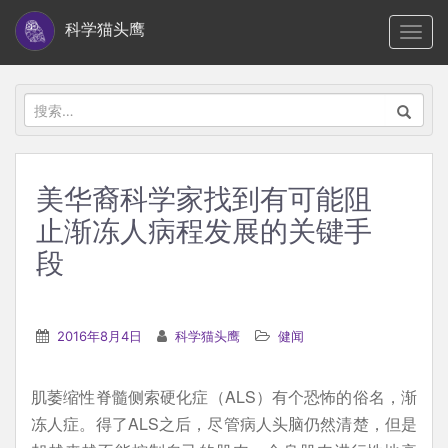
S
科学猫头鹰
TOGG
k
i
p
搜
t
索：
o
m
美华裔科学家找到有可能阻
a
止渐冻人病程发展的关键手
i
n
段
c
o
n
2016年8月4日
科学猫头鹰
健闻
t
e
肌萎缩性脊髓侧索硬化症（ALS）有个恐怖的俗名，渐
n
冻人症。得了ALS之后，尽管病人头脑仍然清楚，但是
t