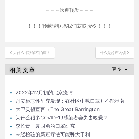
～～～欢迎转发～～～
！！！转载请联系我们获取授权！！！
文
为什么裸鼹鼠不怕痛？
什么是超声内镜
章
导
相关文章
更多 »
航
2022年12月初的北京疫情
丹麦标志性研究发现：在社区中戴口罩并不能显著
降低（新冠）感染率
大巴灵顿宣言（The Great Barrington
Declaration）
为什么很多COVID-19感染者会失去嗅觉？
李长青｜袁国勇的口罩研究
未经检验的新冠疗法可能弊大于利