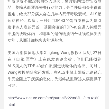
却越来越不能控制自己的肌肉，全身肌肉进行性地衰
弱、萎缩从而逐渐丧失行动能力，甚至呼吸都会变得很
困难，绝大部分病人会在几年内死于呼吸衰竭。ALS是
运动神经元疾病，一种叫TDP-43的蛋白质被认为是引
发渐冻人症的元凶。基因突变的TDP-43会进入神经元
细胞的线粒体内，和那里的遗传物质结合让线粒体失去
功能，从而让细胞失去能源基地。
美国西部保留地大学Xinglong Wang教授团队6月27日
在《自然.医学》上在线发表论文称，他们已经找到
ALS病人的TDP-43蛋白质溜进线粒体的途径。同时，
Wang教授的研究还发现，在ALS小鼠上阻断此途径几
乎完全阻止了疾病的恶化，为最终战胜渐冻人病提供了
可能。
http://www.nature.com/nm/journal/v22/n8/full/nm.4130.
html