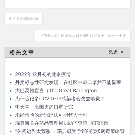
文
冷血的哺乳动物
章
导
《谷物大脑》建议你回到石器时代过日子，你干不干
航
相关文章
更多 »
2022年12月初的北京疫情
丹麦标志性研究发现：在社区中戴口罩并不能显著
降低（新冠）感染率
大巴灵顿宣言（The Great Barrington
Declaration）
为什么很多COVID-19感染者会失去嗅觉？
李长青｜袁国勇的口罩研究
未经检验的新冠疗法可能弊大于利
瑞典海关在药品管理局协助下查禁“连花清瘟”
“关闭边界太荒谬”：瑞典颇受争议的冠状病毒策略背