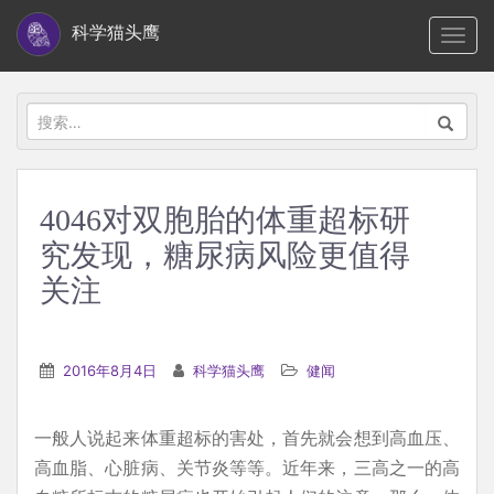
S
科学猫头鹰
TOGG
k
i
p
搜
t
索：
o
m
4046对双胞胎的体重超标研
a
究发现，糖尿病风险更值得
i
n
关注
c
o
n
2016年8月4日
科学猫头鹰
健闻
t
e
一般人说起来体重超标的害处，首先就会想到高血压、
n
高血脂、心脏病、关节炎等等。近年来，三高之一的高
t