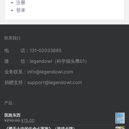
注册
登录
联系我们
电 话：131-02033885
微 信：legendowl（科学猫头鹰01）
业务联系：
info@legendowl.com
捐赠支持：
support@legendowl.com
产品
医路东西
原
当
¥
210.00
¥
75.00
价
前
《藏于土中的生命七家族》（游戏卡牌）