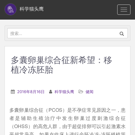
S
科学猫头鹰
TOGG
k
i
p
搜
t
索：
o
m
多囊卵巢综合征新希望：移
a
植冷冻胚胎
i
n
c
2016年8月16日
科学猫头鹰
健闻
o
n
t
多囊卵巢综合征（PCOS）是不孕症常见原因之一，患
e
者是辅助生殖治疗中发生卵巢过度刺激综合征
n
（OHSS）的高危人群，由于超促排卵可以引起激素水
t
平超常升高。如果在临床上进行全胚冷冻-冻胚移植策