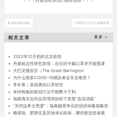
！！！转载请联系我们获取授权！！！
文
最耐渴的动物
中西医大对决之拔罐篇
章
导
相关文章
更多 »
航
2022年12月初的北京疫情
丹麦标志性研究发现：在社区中戴口罩并不能显著
降低（新冠）感染率
大巴灵顿宣言（The Great Barrington
Declaration）
为什么很多COVID-19感染者会失去嗅觉？
李长青｜袁国勇的口罩研究
未经检验的新冠疗法可能弊大于利
瑞典海关在药品管理局协助下查禁“连花清瘟”
“关闭边界太荒谬”：瑞典颇受争议的冠状病毒策略背
后的流行病学家
糖尿病、肥胖症及其他潜在疾病，哪些新冠患者最