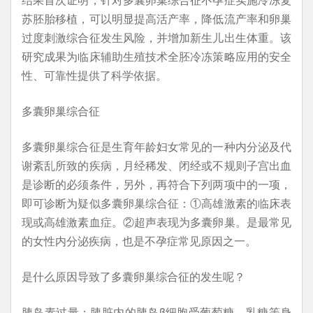
苏胚胎移植，可以明显提高活产率，降低流产率和卵巢
过度刺激综合征发生风险，并增加新生儿出生体重。该
研究成果为临床辅助生殖技术全胚冷冻策略应用的安全
性、可靠性提供了科学依据。
多囊卵巢综合征
多囊卵巢综合征是生育年龄妇女常见的一种内分泌及代
谢紊乱所致的疾病，月经稀发、闭经或不规则子宫出血
是诊断的必须条件，另外，再符合下列两项中的一项，
即可诊断为疑似多囊卵巢综合征：①高雄激素的临床表
现或高雄激素血症。②超声表现为多囊卵巢。是最常见
的女性内分泌疾病，也是不孕症常见原因之一。
是什么原因导致了多囊卵巢综合征的发生呢？
胰岛素过量：胰脏内的胰岛β细胞受葡萄糖、乳糖等身