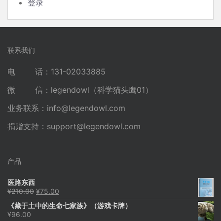
登录
联系我们
电 话：131-02033885
微 信：legendowl（科学猫头鹰01）
业务联系：
info@legendowl.com
捐赠支持：
support@legendowl.com
产品
医路东西
原
当
¥
210.00
¥
75.00
价
前
《藏于土中的生命七家族》（游戏卡牌）
为：
价
¥
96.00
¥210.00。
格