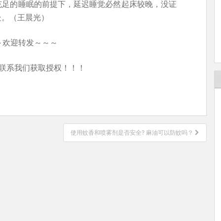
充足的睡眠的前提下，延迟睡觉必然起床较晚，没证
处。（王晨光）
～欢迎转发～～～
联系我们获取授权！！！
使用蚊香和喷雾剂是否安全? 麻油可以防蚊吗？