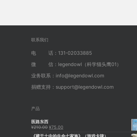
联系我们
电 话：131-02033885
微 信：legendowl（科学猫头鹰01）
业务联系：
info@legendowl.com
捐赠支持：
support@legendowl.com
产品
医路东西
原
当
¥
210.00
¥
75.00
价
前
《藏于土中的生命七家族》（游戏卡牌）