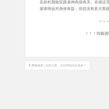
足的长期效应跟多种疾病有关。
在保证
据表明会对身体有益，但也没有多大害
～～
！！！转载请
文
鹰瞰健康 | 自闭儿童，为何男孩比女孩多？
章
导
航