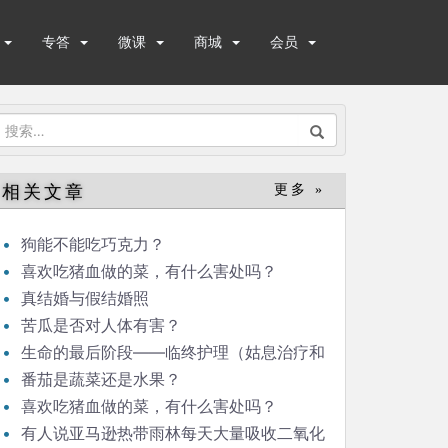
专答
微课
商城
会员
搜
索：
相关文章
更多 »
狗能不能吃巧克力？
喜欢吃猪血做的菜，有什么害处吗？
真结婚与假结婚照
苦瓜是否对人体有害？
生命的最后阶段——临终护理（姑息治疗和
临终关怀）
番茄是蔬菜还是水果？
喜欢吃猪血做的菜，有什么害处吗？
有人说亚马逊热带雨林每天大量吸收二氧化