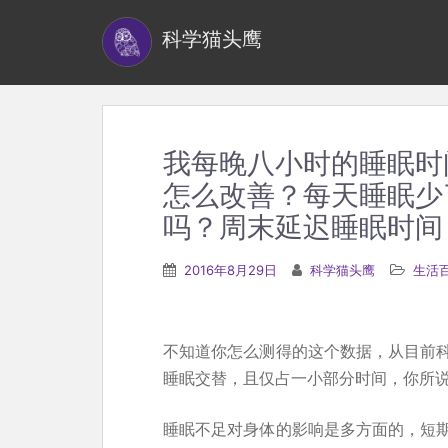
S
科学猫头鹰
k
i
p
t
o
我每晚八小时的睡眠时
m
怎么改善？每天睡眠少
a
吗？周末延迟睡眠时间
i
n
2016年8月29日
科学猫头鹰
生活
c
o
n
不知道你怎么测得的这个数据，从目前
t
睡眠交替，且仅占一小部分时间，你所
e
n
睡眠不足对身体的影响是多方面的，短
t