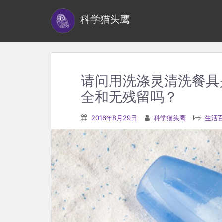
S
科学猫头鹰
k
i
p
t
o
请问用洗涤灵清洗餐具
m
全和无残留吗？
a
i
2016年8月29日
科学猫头鹰
生活
n
c
o
n
t
e
n
t