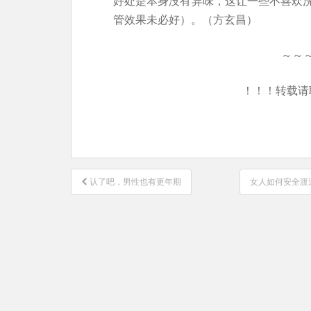
好处是本身没有异味，这让一些不喜欢
管效果未必好）。（方玄昌）
～～
！！！转载请
文
认了吧，男性也有更年期
女人如何安全渡
章
导
航