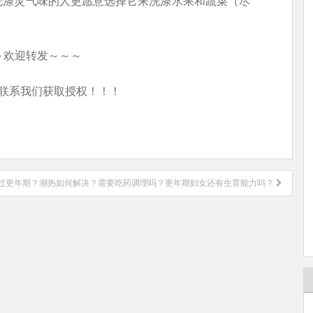
洗涤灵气味的人更愿意选择它来洗涤水果和蔬菜（尽
～欢迎转发～～～
联系我们获取授权！！！
过更年期？潮热如何解决？需要吃药调理吗？更年期妇女还有生育能力吗？