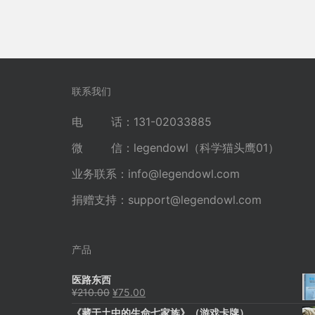
联系我们
电 话：131-02033885
微 信：legendowl（科学猫头鹰01）
业务联系：
info@legendowl.com
捐赠支持：
support@legendowl.com
产品
医路东西
原
当
¥
210.00
¥
75.00
价
前
《藏于土中的生命七家族》（游戏卡牌）