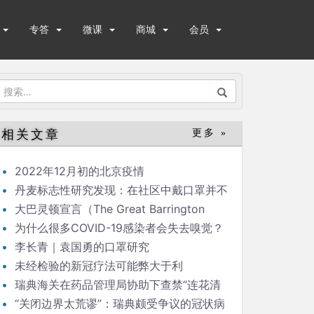
专答
微课
商城
会员
搜
索：
相关文章
更多 »
2022年12月初的北京疫情
丹麦标志性研究发现：在社区中戴口罩并不
能显著降低（新冠）感染率
大巴灵顿宣言（The Great Barrington
Declaration）
为什么很多COVID-19感染者会失去嗅觉？
李长青｜袁国勇的口罩研究
未经检验的新冠疗法可能弊大于利
瑞典海关在药品管理局协助下查禁“连花清
瘟”
“关闭边界太荒谬”：瑞典颇受争议的冠状病