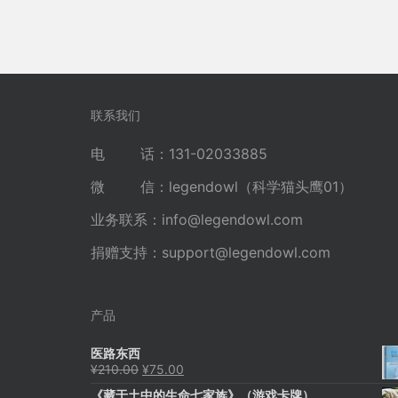
联系我们
电 话：131-02033885
微 信：legendowl（科学猫头鹰01）
业务联系：
info@legendowl.com
捐赠支持：
support@legendowl.com
产品
医路东西
原
当
¥
210.00
¥
75.00
价
前
《藏于土中的生命七家族》（游戏卡牌）