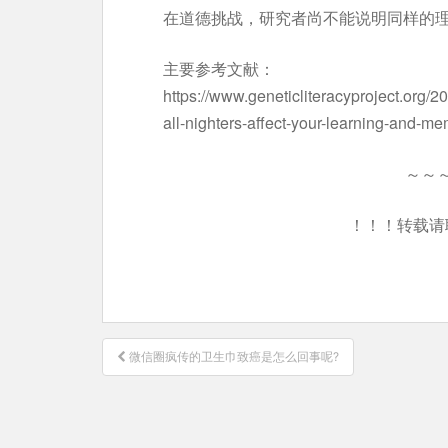
在道德挑战，研究者尚不能说明同样的
主要参考文献：
https://www.geneticliteracyproject.org/
all-nighters-affect-your-learning-and-me
～～
！！！转载请
文
微信圈疯传的卫生巾致癌是怎么回事呢?
章
导
航