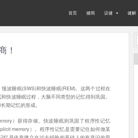
首页
健闻
议健
健解
商！
波睡眠(SWS)和快波睡眠(REM)。这两个过程在
眠和快波睡眠过程，大脑不同类型的记忆得到巩固。
和长期记忆的形成。
e memory）获得存储。快波睡眠则巩固了程序性记忆
（implicit memory）。程序性记忆是需要记住如何做某
记忆是依靠建立在过去经验的基础上的有意识的思