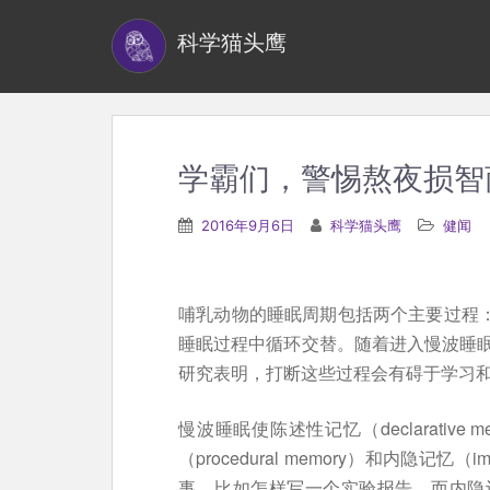
S
科学猫头鹰
k
i
p
t
o
学霸们，警惕熬夜损智
m
a
2016年9月6日
科学猫头鹰
健闻
i
n
c
哺乳动物的睡眠周期包括两个主要过程：慢
o
睡眠过程中循环交替。随着进入慢波睡
n
研究表明，打断这些过程会有碍于学习
t
e
慢波睡眠使陈述性记忆（declarativ
n
（procedural memory）和内隐记忆
t
事，比如怎样写一个实验报告。而内隐