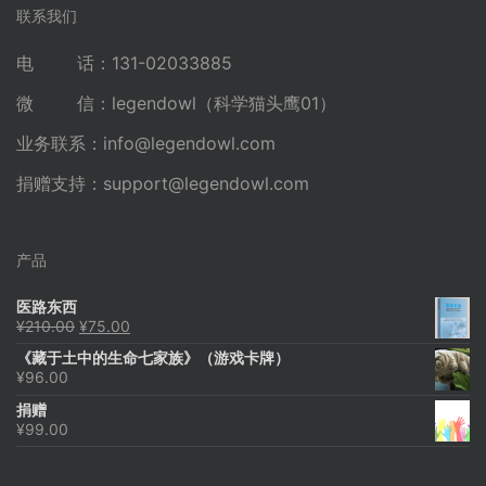
联系我们
电 话：131-02033885
微 信：legendowl（科学猫头鹰01）
业务联系：
info@legendowl.com
捐赠支持：
support@legendowl.com
产品
医路东西
原
当
¥
210.00
¥
75.00
价
前
《藏于土中的生命七家族》（游戏卡牌）
为：
价
¥
96.00
¥210.00。
格
为：
捐赠
¥75.00。
¥
99.00