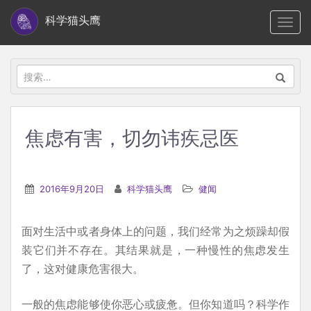
S
科学猫头鹰
TOGG
k
i
p
搜
t
索：
o
m
焦虑有害，切勿讳疾忌医
a
i
n
2016年9月20日
科学猫头鹰
健闻
c
o
面对生活中或者身体上的问题，我们经常为之烦躁却假
n
装它们并不存在。其结果就是，一种慢性的焦虑发生
t
了，这对健康危害很大。
e
n
一般的焦虑能够使你恶心或疲惫。但你知道吗？科学作
t