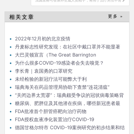
法国宣称可在体外生成人类精子，将用于治疗男性不育
航
相关文章
更多 »
2022年12月初的北京疫情
丹麦标志性研究发现：在社区中戴口罩并不能显著
降低（新冠）感染率
大巴灵顿宣言（The Great Barrington
Declaration）
为什么很多COVID-19感染者会失去嗅觉？
李长青｜袁国勇的口罩研究
未经检验的新冠疗法可能弊大于利
瑞典海关在药品管理局协助下查禁“连花清瘟”
“关闭边界太荒谬”：瑞典颇受争议的冠状病毒策略背
后的流行病学家
糖尿病、肥胖症及其他潜在疾病，哪些新冠患者最
危险？
FDA批准首个胆管癌靶向治疗药物
FDA授权血液净化装置治疗COVID-19
德国甘格尔特市 COVID-19案例研究的初步结果和结