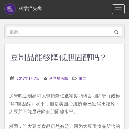
S
科学猫头鹰
TOGG
k
i
p
搜
t
索：
o
m
豆制品能够降低胆固醇吗？
a
i
n
2017年1月7日
科学猫头鹰
健闻
c
o
尽管吃豆制品可以轻微降低低密度脂蛋白胆固醇（或称
n
“坏”胆固醇）水平，但是美国心脏协会已经得出结论：
t
大豆并不能显著降低胆固醇水平。
e
n
然而，吃大豆类食品仍然有益。因为大豆类食品所含的
t