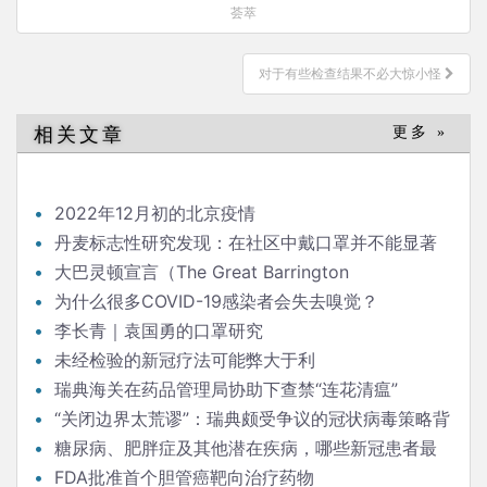
章
荟萃
导
航
对于有些检查结果不必大惊小怪
相关文章
更多 »
2022年12月初的北京疫情
丹麦标志性研究发现：在社区中戴口罩并不能显著
降低（新冠）感染率
大巴灵顿宣言（The Great Barrington
Declaration）
为什么很多COVID-19感染者会失去嗅觉？
李长青｜袁国勇的口罩研究
未经检验的新冠疗法可能弊大于利
瑞典海关在药品管理局协助下查禁“连花清瘟”
“关闭边界太荒谬”：瑞典颇受争议的冠状病毒策略背
后的流行病学家
糖尿病、肥胖症及其他潜在疾病，哪些新冠患者最
危险？
FDA批准首个胆管癌靶向治疗药物