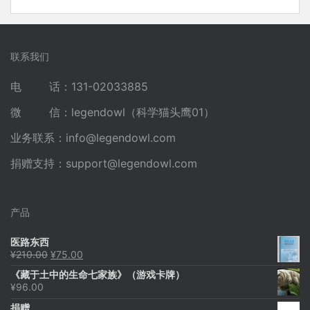
联系我们
电 话：131-02033885
微 信：legendowl（科学猫头鹰01）
业务联系：
info@legendowl.com
捐赠支持：
support@legendowl.com
产品
医路东西
原
当
¥
210.00
¥
75.00
价
前
《藏于土中的生命七家族》（游戏卡牌）
为：
价
¥
96.00
¥210.00。
格
为：
捐赠