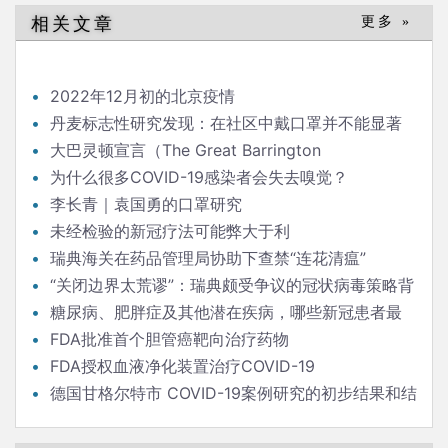
导
相关文章
更多 »
航
2022年12月初的北京疫情
丹麦标志性研究发现：在社区中戴口罩并不能显著
降低（新冠）感染率
大巴灵顿宣言（The Great Barrington
Declaration）
为什么很多COVID-19感染者会失去嗅觉？
李长青｜袁国勇的口罩研究
未经检验的新冠疗法可能弊大于利
瑞典海关在药品管理局协助下查禁“连花清瘟”
“关闭边界太荒谬”：瑞典颇受争议的冠状病毒策略背
后的流行病学家
糖尿病、肥胖症及其他潜在疾病，哪些新冠患者最
危险？
FDA批准首个胆管癌靶向治疗药物
FDA授权血液净化装置治疗COVID-19
德国甘格尔特市 COVID-19案例研究的初步结果和结
论