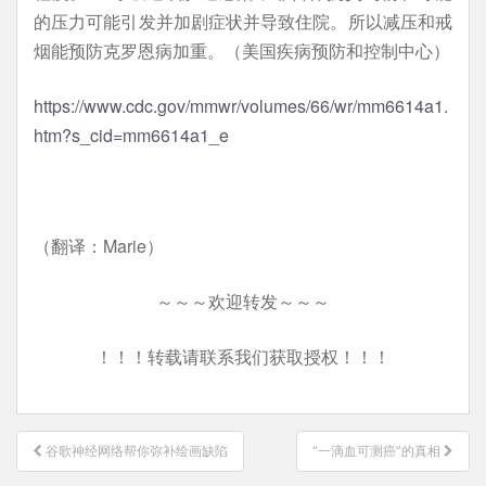
的压力可能引发并加剧症状并导致住院。所以减压和戒
烟能预防克罗恩病加重。（美国疾病预防和控制中心）
https://www.cdc.gov/mmwr/volumes/66/wr/mm6614a1.
htm?s_cid=mm6614a1_e
（翻译：Marie）
～～～欢迎转发～～～
！！！转载请联系我们获取授权！！！
文
谷歌神经网络帮你弥补绘画缺陷
“一滴血可测癌”的真相
章