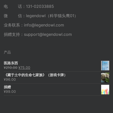
电 话：131-02033885
微 信：legendowl（科学猫头鹰01）
业务联系：
info@legendowl.com
捐赠支持：
support@legendowl.com
产品
医路东西
原
当
¥
210.00
¥
75.00
价
前
《藏于土中的生命七家族》（游戏卡牌）
为：
价
¥
96.00
¥210.00。
格
为：
捐赠
¥75.00。
¥
99.00