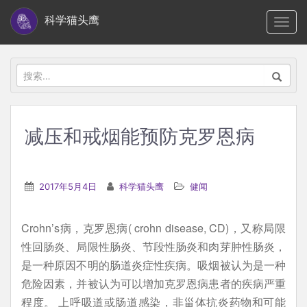
S
科学猫头鹰
TOGG
k
i
p
搜
t
索：
o
m
减压和戒烟能预防克罗恩病
a
i
n
2017年5月4日
科学猫头鹰
健闻
c
o
Crohn’s病，克罗恩病( crohn disease, CD)，又称局限
n
性回肠炎、局限性肠炎、节段性肠炎和肉芽肿性肠炎，
t
是一种原因不明的肠道炎症性疾病。吸烟被认为是一种
e
危险因素，并被认为可以增加克罗恩病患者的疾病严重
n
程度。 上呼吸道或肠道感染，非甾体抗炎药物和可能
t