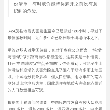
份清单，有时或许能帮你躲开之前没有意
识到的危险。
6·24茂县地质灾害发生至今已经超过120小时，早过了
最佳援救时间，近百条生命已然长眠于垮塌山体之下。
尽管这场灾难举国注目，但对于多数公众而言，“垮塌”
与“滑坡”似乎距离自己都很遥远。这其实是一种错觉。
打开“中国地质灾害点分布图”，你会看到，可能发生山
体滑坡和崩塌的灾害危险点几乎遍布于所有多雨山地区
域。中国地形复杂多样，但人口密集、雨水丰沛的南方
刚好以山地地形为主，因此居住在地质灾害高危点附近
的人口数量相当可观。
根据国土资源部的调查，中国境内共发育有较大型崩塌
3000多处、滑坡2000多处、泥石流2000多处，中小规