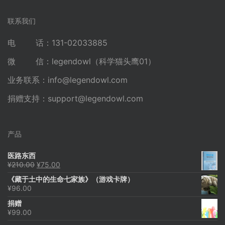
联系我们
电 话：131-02033885
微 信：legendowl（科学猫头鹰01）
业务联系：
info@legendowl.com
捐赠支持：
support@legendowl.com
产品
医路东西
原
当
¥
210.00
¥
75.00
价
前
《藏于土中的生命七家族》（游戏卡牌）
为：
价
¥
96.00
¥210.00。
格
为：
捐赠
¥75.00。
¥
99.00