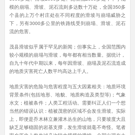
模的崩塌、滑坡、泥石流则多达数十万处，全国350多
个县的上万个村庄处在不同程度的滑坡与崩塌威胁之
下，另有3000多公里的铁路线受到崩塌、滑坡、泥石
流的危害。
茂县滑坡似乎属于罕见的新闻；但事实上，全国范围内
较小规模的崩塌与滑坡，每年都有相当数量。据统计，
自九十年代中期以来，每年因滑坡、崩塌及泥石流造成
的地质灾害死亡人数平均高达上千人。
地质灾害的危险与危害程度与五大因素相关：地质环境
背景条件(包括地形、地貌、地质构造及类型等)；气象
水文；植被条件；人类工程活动。需要纠正人们一个想
当然的错误认识：植被茂密的区域不会发生滑坡。实际
上，即便是乔木林立兼灌木丛生的山地，只要坡度大且
缺乏足够稳固的岩基支撑，发生滑坡就毫不奇怪。笔者