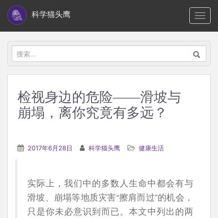
S
科学猫头鹰
TOGG
k
i
p
搜
t
索：
o
m
检视身边的危险——滑坡与
a
崩塌，离你究竟有多远？
i
n
c
2017年6月28日
科学猫头鹰
健康生活
o
n
t
实际上，我们中的多数人生命中都会有与
e
滑坡、崩塌等地质灾害“擦肩而过”的机会，
n
只是你未必意识到而已。本文中列出的两
t