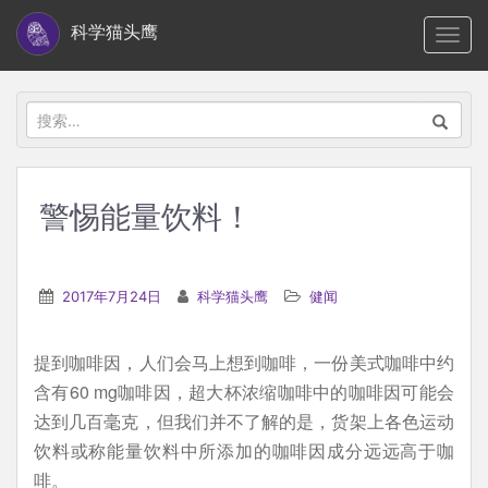
S
科学猫头鹰
TOGG
k
i
p
搜
t
索：
o
m
警惕能量饮料！
a
i
n
2017年7月24日
科学猫头鹰
健闻
c
o
提到咖啡因，人们会马上想到咖啡，一份美式咖啡中约
n
含有60 mg咖啡因，超大杯浓缩咖啡中的咖啡因可能会
t
达到几百毫克，但我们并不了解的是，货架上各色运动
e
饮料或称能量饮料中所添加的咖啡因成分远远高于咖
n
啡。
t