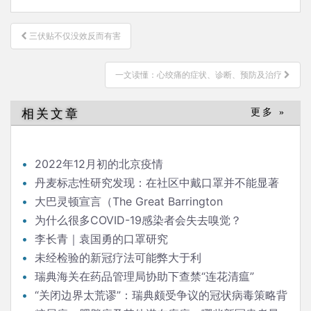
文
三伏贴不仅没效反而有害
章
导
一文读懂：心绞痛的症状、诊断、预防及治疗
航
相关文章
更多 »
2022年12月初的北京疫情
丹麦标志性研究发现：在社区中戴口罩并不能显著
降低（新冠）感染率
大巴灵顿宣言（The Great Barrington
Declaration）
为什么很多COVID-19感染者会失去嗅觉？
李长青｜袁国勇的口罩研究
未经检验的新冠疗法可能弊大于利
瑞典海关在药品管理局协助下查禁“连花清瘟”
“关闭边界太荒谬”：瑞典颇受争议的冠状病毒策略背