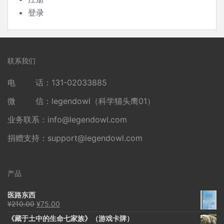
登录
联系我们
电 话：131-02033885
微 信：legendowl（科学猫头鹰01）
业务联系：
info@legendowl.com
捐赠支持：
support@legendowl.com
产品
医路东西
原
当
¥
210.00
¥
75.00
价
前
《藏于土中的生命七家族》（游戏卡牌）
为：
价