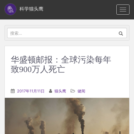
S
科学猫头鹰
TOGG
k
i
p
搜
t
索：
o
m
华盛顿邮报：全球污染每年
a
致900万人死亡
i
n
c
2017年11月11日
猫头鹰
健闻
o
n
t
e
n
t