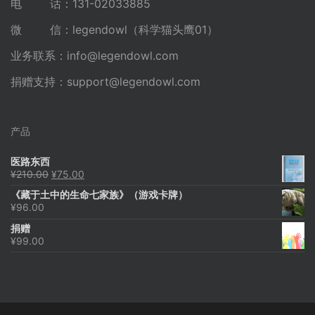
电 话：131-02033885
微 信：legendowl（科学猫头鹰01）
业务联系：
info@legendowl.com
捐赠支持：
support@legendowl.com
产品
医路东西
原
当
¥
210.00
¥
75.00
价
前
《藏于土中的生命七家族》（游戏卡牌）
为：
价
¥
96.00
¥210.00。
格
为：
捐赠
¥75.00。
¥
99.00