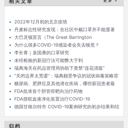
相关文章
更多 »
2022年12月初的北京疫情
丹麦标志性研究发现：在社区中戴口罩并不能显著
降低（新冠）感染率
大巴灵顿宣言（The Great Barrington
Declaration）
为什么很多COVID-19感染者会失去嗅觉？
李长青｜袁国勇的口罩研究
未经检验的新冠疗法可能弊大于利
瑞典海关在药品管理局协助下查禁“连花清瘟”
“关闭边界太荒谬”：瑞典颇受争议的冠状病毒策略背
后的流行病学家
糖尿病、肥胖症及其他潜在疾病，哪些新冠患者最
危险？
FDA批准首个胆管癌靶向治疗药物
FDA授权血液净化装置治疗COVID-19
德国甘格尔特市 COVID-19案例研究的初步结果和结
论
归档