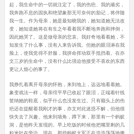
起，我生命中的一切就注定了，我的伤疤、我的顽劣，
我奔跑不息的固执和绝望象那无可奈何的胎记，将伴随
我一生。作为母亲，她是最知晓我的，她知道她无法改
变，她知道她将在有生之年看着我不断地奔跑和摔倒，
因此她哭了。这是做母亲的悲哀。我好奇地看着她，不
知发生了什么事，没有人来告诉我。但她的眼泪淋在我
脸上，使我觉得不舒服，我拼命挥动双手抵挡着。在亦
文三岁的生命中，没有什么比强迫他接受不喜欢的东西
更让人烦心的事了。
我挣扎着离开母亲的怀抱，来到地上，远远地看着她。
象变戏法一样，母亲绾平早已收起了眼泪，正端着针线
筐纳她的鞋底，似乎什么也没发生过。只有额头上的伤
疤还在提醒着我刚才的事，亦文对此迷惑不解，但他很
快失去了兴趣。他来到墙角，蹲下来，那里有一个蚂蚁
洞，是他昨天发现的。早上吃饭的时候他把嘴里剩的几
粒米吐在旁边，现在，那些蚂蚁大军正在浩浩荡荡地搬