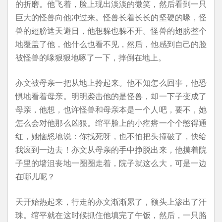
的折磨。他飞着，脸上现出淡淡的微笑，然后看到一只
巨大的怪兽向他冲过来。怪兽长着长长的坚硬的喙，怪
兽的翅膀遮天避日，他想躲也躲不开。怪兽的翅膀整个
地覆盖了他，他什么也看不见，然后，他感到自己的脸
被怪兽的喙狠狠地啄了一下，摔倒在地上。
亦文被母亲一把从地上拎起来。他不知怎么回事，他恐
惧地看着母亲。明明袭击他的是怪兽，却一下子变成了
母亲，他想，也许怪兽和母亲本是一个人吧，要不，她
怎么会对他那么凶狠。绾平脸上的小疙瘩一个个憋得通
红，她恼怒地说：你找死呀，也不怕把头撞破了，快给
我滚到一边去！亦文从母亲的手中挣脱出来，他摸着院
子里的墙沮丧地一圈圈走着，院子就这么大，可是一边
在哪儿呢？
天开始热起来，行走的亦文渐渐累了，额头上渗出了汗
珠。绾平就在这时候抓住他填完了午饭，然后，一只胳