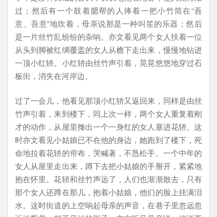
过；然后有一个鼓着腮帮的人捧着一把小竹筒在“吾
意、吾意”地吹着，母亲说那是一种叫笙的乐器；然后
是一片丝竹乱纷纷的杂响。亦文看见两个女人扶着一位
从头到脚被红绸覆盖的女人从檐下走出来，慢慢地钻进
一顶小红轿。小红轿由丝竹声引着，晃晃悠悠地穿过石
板街，消失在河岸边。
过了一会儿，他看见那顶小红轿又返回来，同样是由丝
竹声引着，来到楼下，同上次一样，两个女人重复着刚
才的动作，从屋里搀出一个一身红的女人塞进花轿。这
时亦文看见小姑娘已不在他的身边，她跑到了楼下，死
命地拉着花轿的帘布，哭喊著，不恳松手。一个中年的
女人从屋里走出来，蹲下去把小姑娘的手掰开，紧紧地
抱在怀里。花轿和丝竹声远了，人们也渐渐散去，只有
那个女人还蹲在那儿，抱着小姑娘，他们的脸上挂满泪
水。这时街道的上空响起母亲的声音，在巷子里忽远忽