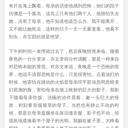
布片在海上飘着。母亲的话使他感到恐怖，他们的院子
仿佛是一个孤岛，这岛上只有他们两个人，他很怕失去
她，没有了母亲，他不知道他该怎么办。既不能离开，
又不能让她死去，这样的日子一天一天重复着，他看不
到头，亦文因此很是绝望。
下午的时间一发愣就过去了，然后夜晚悄然来临。随着
夜色的一分分变浓，亦文变得分外清醒，那是一种来自
对恐怖本能的警觉。对亦文来说，夜晚是一个恐怖的世
界，他说不清那恐怖是什么，只觉得害怕。点着油灯的
时候，他害怕在跳动的火焰里母亲绾平那张忽明忽暗变
幻莫测的脸，害怕母亲在墙上映射的巨大的影子。那影
子随着母亲吃饭、洗碗的动作晃着，象一头巨大的怪
兽，时刻要吞噬屋里的母子。当然也有静止不动的时
候，那是在母亲盘腿坐在床沿缝衣服，影子也不动，却
固执地遮掩着半个屋子的光明。我躺在被子里，大睁着