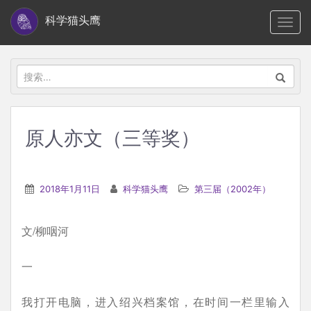
S
科学猫头鹰
TOGG
k
i
p
搜
t
索：
o
m
原人亦文（三等奖）
a
i
n
2018年1月11日
科学猫头鹰
第三届（2002年）
c
o
文/柳咽河
n
t
一
e
n
我打开电脑，进入绍兴档案馆，在时间一栏里输入
t