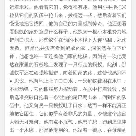
运着米粒。他看着它们，觉得很有趣。他用小手指把米
粒从它们的队伍中抢出来，拨得远一些，然后看着它们
慢慢地把它找回，他为自己的力量感到惊奇。他还想看
看蚂蚁的家究竟是什么样子，他拣来一根小木棍费力地
把洞口挖大，那些蚁军在他的小木棍下人仰马翻，死伤
无数。但是他并没有看到蚂蚁的家，洞依然在向下延
伸，他想也许一直连着他们家的地板，因为有一次他竟
然在家里的石板地上发现了一只行走的蚂蚁。此刻，那
些蚁军还在顽强地挺进，向着回家的路，这使他感到不
可思议。他向地上吐了口口水，一只蚂蚁被困在水中，
不能动弹，它的四肢努力挥动着，在水中打着转转，然
后选准突破口拖着一条湿湿的尾巴爬出来，回到它的队
伍中。他又向另一只蚂蚁吐了口水，然而一样不能真正
地把它困住，它们似乎有着非凡的力量，令他这个庞然
大物无可奈何。他有点不服气，他想了想，跑到屋里捧
出一个木碗，那是他专用的。他端着一碗水，在母亲的