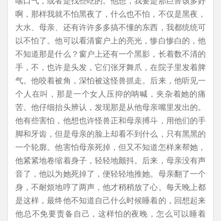
喘口气，或者是找些吃的。他想，我要是那巨兽该多好
啊，那样我就不怕黑夜了，什么也不怕，不仅是黑夜，
大水、母亲、还有许许多多搞不懂的东西，我都统统可
以不怕了。他可以看清窗户上的亮光，惨白惨白的，他
不知道那是什么？窗户上还有一个黑影，长着数不清的
手，不，也许是头发，它们张牙舞爪，在院子里发着脾
气。他咬着被角，深怕被这怪兽抓走。后来，他听见一
个人在叫，那是一个女人压抑的呐喊，夹杂着她的痛
苦。他仔细抬头辨认，发现那是从他母亲嘴里发出的。
他有些害怕，他想也许怪兽正和母亲搏斗，用他们的手
脚和牙齿，但是母亲的脸上却看不到什么，只有黑黑的
一个轮廓。他害怕母亲死掉，但又不知道怎样来帮她，
他紧紧地卷缩着身子，轻轻地颤抖。后来，母亲没有声
音了，他以为她死掉了，便轻轻地推她。母亲翻了一个
身，不耐烦地哼了两声，他才稍稍放了心。每天晚上都
是这样，最终他不知道自己什么时候睡着的，回想起来
他总不免要责备自己，这样怕的夜晚，怎么可以睡着