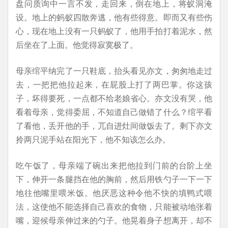
盘问质询中一言不发，走回来，倒在地上，将蚁洞淹
设。地上的蚂蚁四散奔逃，他有些得意。即而又有些伤
心，现在地上没有一只蚂蚁了，他用手拍打着泥水，然
后坐在了上面。他觉得寂寞极了。
母亲绾平纳完了一只鞋底，抬头看见亦文，匆匆地走过
去，一把把他拉起来，在屁股上打了两巴掌。你这孩
子，坏得要死，一点都不给老娘省心。亦文没有哭，他
看着母亲，觉得委屈，不知道自己做错了什么？绾平看
了看他，丢开他的手，兀自进灶间做饭去了。剩下亦文
拎两只泥手站在阳光下，他不知该怎么办。
吃午饭了，母亲端了碗出来把他拉到门前的台阶上坐
下，伸开一条腿挡在他的胸前，然后用铁勺子一下一下
地往他嘴里喂米饭。他厌恶这种令他不快的填鸭式喂
法，这使他不能选择自己喜欢的食物，只能被动地张着
嘴，迎候母亲伸过来的勺子。他晃着身子想离开，却不