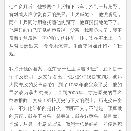
七个多月后，他被两个士兵拖下卡车，拎到一片荒野，
背对着人群欣赏春天的美景。士兵喊跪下，他没听见，
两个士兵同时用枪托磕他的腿弯，他直挺挺地跪下了。
他用只能自己听见的声音说，父亲，我跟你去了，我不
后悔！然后是一声枪响，他往前一扑，吻在泥土上，血
从背后渗出来，慢慢地流着。生命变得如此绚丽而壮
观。
我打开他的档案，在荣誉一栏里填着“烈士”，底下是一
个平反说明。从文字看出，他死的时候是被判为“破坏
人民专政的反革命”的，到了1983年他父亲平反，他的
罪名改为暴力抗法了，直到2005年，才把原先的罪名
彻底推翻，变成了维护历史与正义的烈士。历史变来变
去，不知他维护的是什么，而那正义，不过是一顶草做
的贵冠，戴在王者头上是荣誉，戴在奴隶头上是荆棘。
当然，从另一个意义上说，做烈士总是好的，即便是死