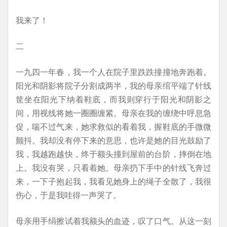
我来了！
二
一九四一年春，我一个人在院子里跌跌撞撞地奔跑着。
阳光和阴影将院子分割成两半，我的母亲绾平端了针线
筐坐在阳光下纳着鞋底，而我则穿行于阳光和阴影之
间，用视线将她一圈圈缠紧。母亲在我的缠绕中呼息急
促，喘不过气来，她求救似的看着我，握鞋底的手微微
颤抖。我却没有停下来的意思，也许是她的目光鼓励了
我，我越跑越快，终于额头撞到屋前的台阶，摔倒在地
上。我没有哭，只看着她。母亲扔下手中的针线飞奔过
来，一下子抱起我，我看见她身上的绳子全散了，我很
伤心，于是我哇得一声哭了。
母亲用手绢擦试着我额头的血迹，叹了口气。从这一刻