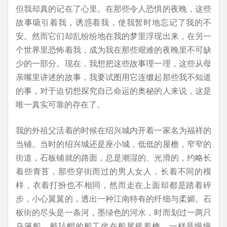
但我却真的记在了心里。在那些令人恐惧的夜晚，这些
故事吸引着我，诱惑着我，使我暂时地忘记了我的不
安。然而它们却乱纷纷地在我的梦里浮现出来，在另一
个世界里恐怖着我，成为我在那些艰难的夜晚里不可缺
少的一部分。现在，我想把这些故事理一理，这些从母
亲嘴里讲述的故事，我要试图用它连缀起那些我不知道
的事，对于迫切想探究自己命运的奥秘的人来说，这是
唯一真实可靠的存在了。
我的外祖父活着的时候在绍兴城内开着一家名为福祥的
当铺。当时的绍兴城还是座小城，低低的屋檐，窄窄的
街道，石板铺就的路面，总是潮湿的、光滑的，约略长
着些青苔，那些穿街而过的男人女人，长着不同的模
样，衣着打扮也不相同，然而走在上面却都是踏着碎
步，小心翼翼的，透出一种江南特有的纤细与柔媚。石
板街的尽头是一条河，墨绿色的河水，时而划过一两只
乌篷船，戴毡帽的船工坐在船尾摇着橹，一样是慢慢