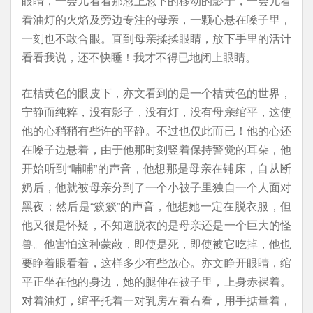
眼睛，一会儿看看那忽上忽下的移动的影子，一会儿看
看油灯的火焰及旁边专注的母亲，一颗心悬在嗓子里，
一刻也不敢合眼。直到母亲揉揉眼睛，放下手里的活计
看看我说，还不快睡！我才不得已地闭上眼睛。
在桔黄色的眼皮下，亦文看到的是一个桔黄色的世界，
宁静而纯粹，没有影子，没有灯，没有母亲绾平，这使
他的心稍稍有些许的平静。不过也仅此而已！他的心还
在嗓子边悬着，由于他那时刻竖着保持警觉的耳朵，他
开始听到“哺哺”的声音，他想那是母亲在铺床，自从断
奶后，他就被母亲分到了一个小被子里独自一个人面对
黑夜；然后是“簌簌”的声音，他想她一定在脱衣服，但
他又很是怀疑，不知道脱衣的是母亲还是一个巨大的怪
兽。他害怕这种蒙蔽，即使是死，即使被它吃掉，他也
要睁着眼看着，这样多少有些放心。亦文睁开眼睛，绾
平正坐在他的身边，她的腿伸在被子里，上身赤裸着。
对着油灯，绾平托着一对乳房左看右看，用手掂量着，