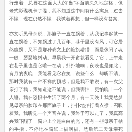
行走着，总要在这面大大的“当”字面前久久地定格，像
老式影碟机卡了碟，我不知道这中间有什么寓意，过去
不懂，现在仍然不懂，我试着再想，但一样没有答案。
亦文听见母亲说，那旗子一直在飘着，从我记事起就一
直在飘着，不知飘过了几百年。巷子里没有风，可它居
然能飘，又不是那种戏文上的旌旗猎猎，而是像附了魂
一般，瑟瑟地抖动。早晨我一开窗就看见了它，上午走
在巷子里也是它唯一在动，扑扑地响，夜晚也是如此，
有月的夜晚，我能看见它在笑，说些什么，却听不清。
那时我就有一种不祥的预感，但是我不敢说，有一次父
亲打了我，我知道这不能说，但我害怕，更怕晚上一个
人睡。我在恐惧中生活了两个月，有一天晚上我竟然梦
见母亲的脸印在那面旗子上，扑扑地拍打着衣襟，召唤
着我。我听见一个声音在说，我终于可以走了，我真高
兴我吓醒了，窗户上全是白白的光，还有一些母亲干枯
的手指，不停地在窗纸上描啊描。然后第二天母亲死