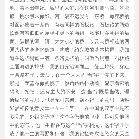
地，看不出年纪。城里的人们则在这河里涮马筒、洗衣
服，挑水煮米做饭。河上隔不远就有一座桥，每座桥的
对面都连着一条街，有着同样的石板路，石板路的两边
照例有着低低的屋檐和檐下的商铺，私宅则在商铺的后
面。纵横的河、河上大大小小的桥、以及与桥相连的四
通八达的窄窄的街道，构成了绍兴城的基本格局。我知
道在这些街道中有一条略宽些的，叫做当铺巷，石板路
直通河边的埠头，我的目光沿河而上，登上埠头，穿过
一条条巷子，最后，在一个大大的“当”字前停了下来。
那是一面蓝布做的幌子，旗角略略抖动着，显示着它的
得意、招摇，还有主人的不安。这“当”字既是当然、理
所应当的意思，也是无可奈何、颇不得已的意思，两种
皆然相反的意义集中在一个字上，在中国的汉字中是不
多见的。外祖父选择了这个字做他的职业，足可见他胸
中的霸气，他一生都在与这个“当”字相抗，这个字几乎
成了他一生的写照和归宿。我的记忆每次在绍兴的天空