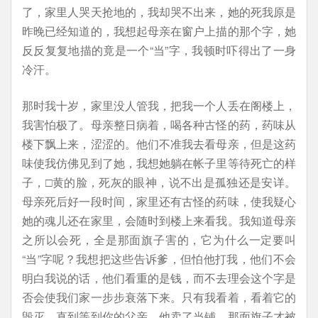
了，家里人哭天抢地的，我却哭不出来，她的死我原是
昨晚已经知道的，我想起母亲在窗户上描的那个字，她
反反复复地描的竟是一个“当”字，我顿时吓得出了一身
冷汗。
那时我十岁，家里没人管我，把我一个人丢在阁楼上，
我害怕极了。母亲整日病着，喝各种古怪的药，药味从
楼下飘上来，涩涩的。他们不准我去看母亲，但是这药
味使我仿佛见到了她，我想她躺在帐子里等待死亡的样
子，□黄的脸，死灰的眼神，说不出是孤独还是安详。
母亲死后好一段时间，家里还有古怪的药味，使我疑心
她的魂儿还在家里，会随时到楼上来看我。我知道母亲
之所以会死，全是那面旗子害的，它为什么一定要叫
“当”字呢？我想把这些告诉爹，但怕他打我，他们不会
明白我说的话，他们看重的是钱，而不去理会这个字是
否会使我们家一步步衰落下来。只有我看着，看着它的
毁灭，直到等到你的父亲，他卖了当铺，那面旗子才被