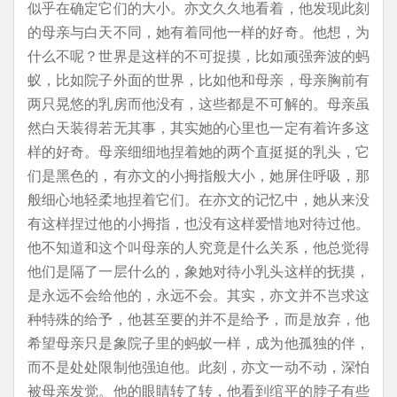
似乎在确定它们的大小。亦文久久地看着，他发现此刻
的母亲与白天不同，她有着同他一样的好奇。他想，为
什么不呢？世界是这样的不可捉摸，比如顽强奔波的蚂
蚁，比如院子外面的世界，比如他和母亲，母亲胸前有
两只晃悠的乳房而他没有，这些都是不可解的。母亲虽
然白天装得若无其事，其实她的心里也一定有着许多这
样的好奇。母亲细细地捏着她的两个直挺挺的乳头，它
们是黑色的，有亦文的小拇指般大小，她屏住呼吸，那
般细心地轻柔地捏着它们。在亦文的记忆中，她从来没
有这样捏过他的小拇指，也没有这样爱惜地对待过他。
他不知道和这个叫母亲的人究竟是什么关系，他总觉得
他们是隔了一层什么的，象她对待小乳头这样的抚摸，
是永远不会给他的，永远不会。其实，亦文并不岂求这
种特殊的给予，他甚至要的并不是给予，而是放弃，他
希望母亲只是象院子里的蚂蚁一样，成为他孤独的伴，
而不是处处限制他强迫他。此刻，亦文一动不动，深怕
被母亲发觉。他的眼睛转了转，他看到绾平的脖子有些