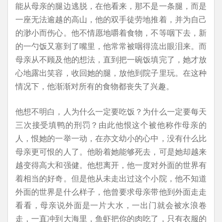
能从母亲的腿边逃脱，在他看来，那不是一条腿，而是
一座无法逾越的高山，他的双手徒劳地推着，并为自己
的渺小而伤心。他不情愿地嚼着食物，不等咽下去，新
的一勺饭又塞到了嘴里，他常常被咽得流出眼泪来。而
母亲从不顾及他的想法，直到把一碗饭填完了，她才放
心地露出笑容，收回她的腿，放他到院子里玩。在这种
情况下，他渐渐对所有的食物都丧失了兴趣。
他想不明白，人为什么一定要吃饭？为什么一定要每天
三次接受填鸭的刑罚？由此他恨这个被他称作母亲的
人，恨她的一举一动，在亦文幼小的心中，没有什么比
母亲更可恨的人了。他盼着她能够死去，可是她却越来
越变得高大和强健。他想离开，他一度对外面的世界有
着相当的好奇。但是他从未走出过这个小院，他不知道
外面的世界是什么样子，他曾要求母亲带他到外面走走
看看，母亲说外面是一片大水，一出门就会被水浪卷
走，一直冲到大海里，鱼虾把你的肉吃了，只有衣服的