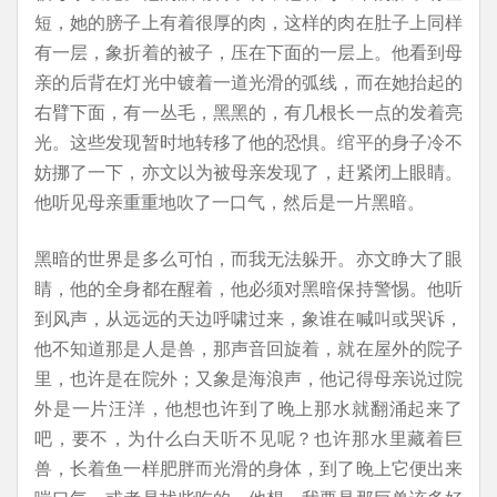
短，她的膀子上有着很厚的肉，这样的肉在肚子上同样
有一层，象折着的被子，压在下面的一层上。他看到母
亲的后背在灯光中镀着一道光滑的弧线，而在她抬起的
右臂下面，有一丛毛，黑黑的，有几根长一点的发着亮
光。这些发现暂时地转移了他的恐惧。绾平的身子冷不
妨挪了一下，亦文以为被母亲发现了，赶紧闭上眼睛。
他听见母亲重重地吹了一口气，然后是一片黑暗。
黑暗的世界是多么可怕，而我无法躲开。亦文睁大了眼
睛，他的全身都在醒着，他必须对黑暗保持警惕。他听
到风声，从远远的天边呼啸过来，象谁在喊叫或哭诉，
他不知道那是人是兽，那声音回旋着，就在屋外的院子
里，也许是在院外；又象是海浪声，他记得母亲说过院
外是一片汪洋，他想也许到了晚上那水就翻涌起来了
吧，要不，为什么白天听不见呢？也许那水里藏着巨
兽，长着鱼一样肥胖而光滑的身体，到了晚上它便出来