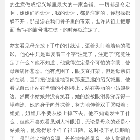
的生意做成绍兴城里最大的一家当铺。一切都是命定
啊，姐姐们的命运，我的命运，都是注定的，你想躲都
躲不开，那是渗在我们骨子里的毒素，也许从祖上把那
面“当”字的旗号挑在檐下的时候就注定了。
亦文看见母亲放下手中的针线活，歪着头盯着墙角的黑
影。他心中只是重复着三个字“注定了，注定了”究竟注
定了什么？他不知道，他觉得注定是个可怕的字眼，使
母亲满怀悲愁。他有点困了，眼皮直打架，但是母亲仍
然在说，直到把他慢慢地引向那座遥远的绍兴城里。他
看见自己正站在当铺的小阁楼上，站在美丽的小姑娘身
边。然而小姑娘并没有笑容，她的脸被眼泪鼻涕弄得一
塌糊涂。她的身子向外探着，努力地伸着双手哭喊着：
姐姐，姐姐几乎要从楼上掉下去。他不知道发生了什
么，但他不喜欢看见别人掉眼泪，无论是母亲的还是小
姑娘的，他觉得那个样子很丑陋。这时楼下的琐呐响
了，是那种尖细的音调，长长地拖着尾音，使人觉得难