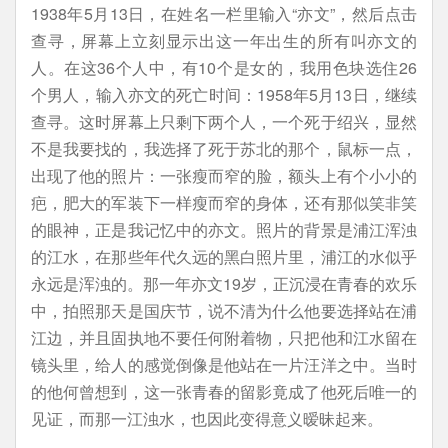
1938年5月13日，在姓名一栏里输入“亦文”，然后点击
查寻，屏幕上立刻显示出这一年出生的所有叫亦文的
人。在这36个人中，有10个是女的，我用色块选住26
个男人，输入亦文的死亡时间：1958年5月13日，继续
查寻。这时屏幕上只剩下两个人，一个死于绍兴，显然
不是我要找的，我选择了死于苏北的那个，鼠标一点，
出现了他的照片：一张瘦而窄的脸，额头上有个小小的
疤，肥大的军装下一样瘦而窄的身体，还有那似笑非笑
的眼神，正是我记忆中的亦文。照片的背景是浦江浑浊
的江水，在那些年代久远的黑白照片里，浦江的水似乎
永远是浑浊的。那一年亦文19岁，正沉浸在青春的欢乐
中，拍照那天是国庆节，说不清为什么他要选择站在浦
江边，并且固执地不要任何附着物，只把他和江水留在
镜头里，给人的感觉倒像是他站在一片汪洋之中。当时
的他何曾想到，这一张青春的留影竟成了他死后唯一的
见证，而那一江浊水，也因此变得意义暧昧起来。