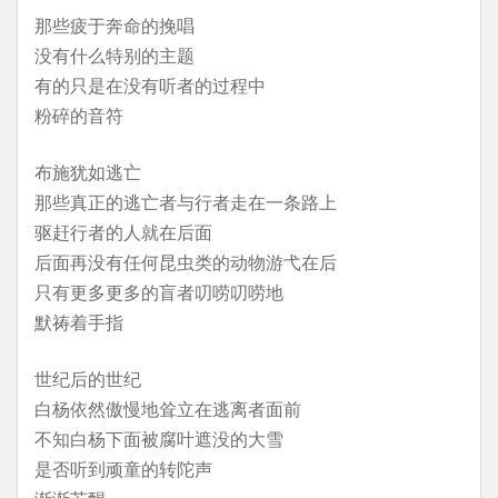
那些疲于奔命的挽唱
没有什么特别的主题
有的只是在没有听者的过程中
粉碎的音符
布施犹如逃亡
那些真正的逃亡者与行者走在一条路上
驱赶行者的人就在后面
后面再没有任何昆虫类的动物游弋在后
只有更多更多的盲者叨唠叨唠地
默祷着手指
世纪后的世纪
白杨依然傲慢地耸立在逃离者面前
不知白杨下面被腐叶遮没的大雪
是否听到顽童的转陀声