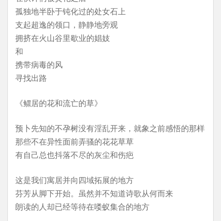
孤独地半卧于钝化过的处女石上
支起超逸的领口，静静地旁观
拥挤在火山谷里歇业的娼妓
和
携带病毒的风
寻找出路
《鳏居的花和流亡的草》
预卜先知的不孕树没有淫乱开来，就象之前感悟的那样
那些不在异性面前弄骚的花花草草
有自己总也抖落不尽的灰尘和伤疤
这是我们寓居并向四域拓展的地方
芬芳从脚下开始。虽然并不知道诗歌从何而来
朗读的人却已经等待在喽蚁集合的地方