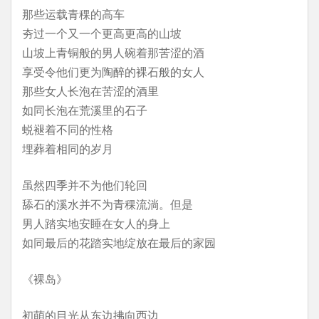
那些运载青稞的高车
夯过一个又一个更高更高的山坡
山坡上青铜般的男人碗着那苦涩的酒
享受令他们更为陶醉的裸石般的女人
那些女人长泡在苦涩的酒里
如同长泡在荒溪里的石子
蜕褪着不同的性格
埋葬着相同的岁月
虽然四季并不为他们轮回
舔石的溪水并不为青稞流淌。但是
男人踏实地安睡在女人的身上
如同最后的花踏实地绽放在最后的家园
《裸岛》
初萌的目光从东边拂向西边