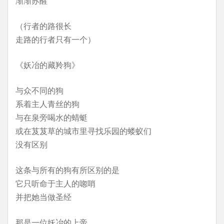
渐渐苏醒
（行者的路很长
走路的行者只有一个）
《妖冶的藏羚狗》
与众不同的狗
系着主人青丝的狗
与在泉旁喝水的蜻蜓
或在芨芨草的城市里寻找乐园的蝼蚁们
没有区别
这条与所有的狗有所区别的是
它只听命于主人的唿哨
并把她当做圣经
那是一位妖冶的上帝