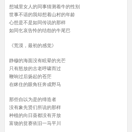
想城里女人的同事猜测着牛的性别
世事不谙的我却想着山村的年龄
心想是不是如同传说的那样
如同乞哀告怜的结怨的牛尾巴
《荒漠，最初的感觉》
静穆的海面没有眩晕的光芒
只有怒放的古老呼啸而过
鞭响过后扬起的苍茫
在眯住的眼角狂奔成野马
那些自以为是的缔造者
没有象先贤们所说的那样
种植的向日葵都没有开放
富饶的贫赛依旧一马平川