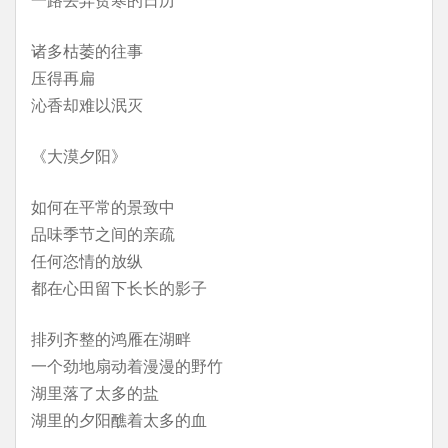
诸多枯萎的往事
压得再扁
沁香却难以泯灭
《大漠夕阳》
如何在平常的景致中
品味季节之间的亲疏
任何恣情的放纵
都在心田留下长长的影子
排列齐整的鸿雁在湖畔
一个劲地扇动着漫漫的野竹
湖里落了太多的盐
湖里的夕阳醮着太多的血