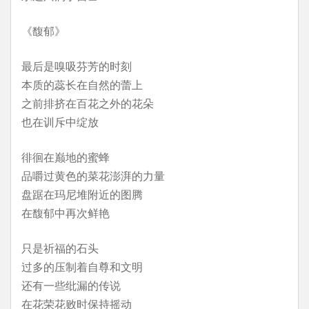
《馥郁》
最后是嗅吸芬芳的时刻
本质的蕊长在自然的蕾上
之前排挤在百花之外的花朵
也在训斥中绽放
徘徊在巅地的蜜蜂
品嚼过黄色的菜花澎湃的力量
盘踞在玛尼堆附近的图腾
在馥郁中再次鲜艳
只是祈福的石头
过多的压制着自尊和文明
还有一些纰漏的传说
在花荣花败时保持摇动