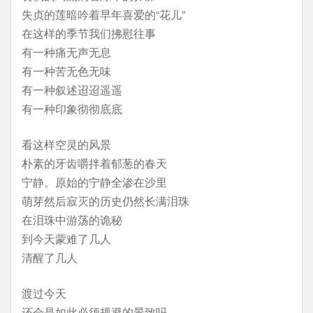
失贞的莲暗吟着早年喜爱的“花儿”
在这样的季节我们拂慰往事
有一种痛无声无息
有一种苦无色无味
有一种叙述迢迢遥遥
有一种印象彻彻底底
看这样空灵的风景
朴素的牙齿嚼拌着郁葱的春天
宁静。原始的宁静全渗在沙里
萌芽然后寂灭的历史仍然长满泪珠
在泪珠中游荡的诡秘
到今天蒙难了几人
清醒了几人
渡过今天
还会是如此必须规避的景致吗