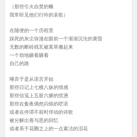
（那些引火自焚的蛾
我常听见他们行吟的哀歌）
在随便的一个历程里
踩死的灰尘弥漫在眼前一个渐渐沉沦的黄昏
无数的断砖残瓦被蒿草搬起来
一个劲地砸着砸着
自己的路
唾弃于是从语言开始
那些日记上七横八纵的情感
那些信笺上五脏六腑的愤懑
那些在夤夜偶然闪烁的呓语
或者在停滞不前时佯动的诗歌
被分解出善与恶的回忆
或者系于花圈之上的一点素洁的泪花