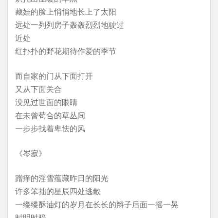
藏娃的脸上悄悄地长上了太阳
远处一列列房子轰轰烈烈地驶过
近处
红扑扑的野花期待作爱的季节
而自家的门从下面打开
又从下面关合
没见过世面的眼睛
在未曾苟合的草丛间
一步步找着卑怯的风
《岑寂》
蹭痒的淫雪蕴藏昨日的阳光
许多笨拙的星辰四处逃散
一缕缕酥油灯的岁月在长长的辫子后面一摇一晃
时明时暗