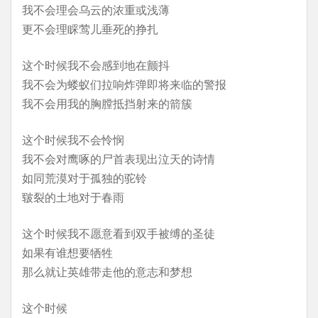
我不会理会乌云的浓重或浅薄
更不会理睬莺儿垂死的挣扎
这个时候我不会感到地在颤抖
我不会为蝼蚁们拉响炸弹即将来临的警报
我不会用我的胸膛抵挡射来的箭簇
这个时候我不会怜悯
我不会对鹰啄的尸首表现出泣天的诗情
如同荒漠对于孤独的驼铃
皲裂的土地对于春雨
这个时候我不愿意看到双手被缚的圣徒
如果有谁想要牺牲
那么就让英雄带走他的意志和梦想
这个时候