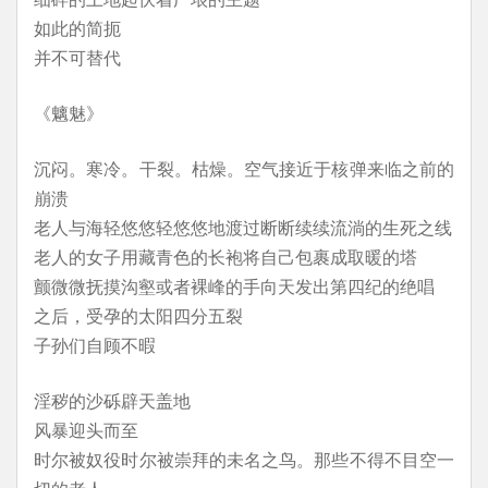
如此的简扼
并不可替代
《魑魅》
沉闷。寒冷。干裂。枯燥。空气接近于核弹来临之前的
崩溃
老人与海轻悠悠轻悠悠地渡过断断续续流淌的生死之线
老人的女子用藏青色的长袍将自己包裹成取暖的塔
颤微微抚摸沟壑或者裸峰的手向天发出第四纪的绝唱
之后，受孕的太阳四分五裂
子孙们自顾不暇
淫秽的沙砾辟天盖地
风暴迎头而至
时尔被奴役时尔被崇拜的未名之鸟。那些不得不目空一