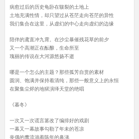
病愈过后的历史龟卧在皲裂的土地上
土地充满性情，却只望过从苍茫走向苍茫的异性
我们集合在这里，从虚幻的中心走向虚幻的边缘
陪伴的鸢直冲九霄。在沙尘暴催残花草的前夕
又一个高潮正在酝酿，生命所至
瑰丽的传说在大河源悠扬不逝
哪是一个怎么的主题？那些孤芳自赏的素材
圆润、饱满并保持着清纯，那些一般意义上的永恒
在聚集尘烬的地狱演绎天堂的绝唱
《暮冬》
一次又一次谎言篡改了编排好的戏剧
一幕又一幕故事勾勒了年未的苍凉
丧偶的鹰流淌着陈年的鼻涕