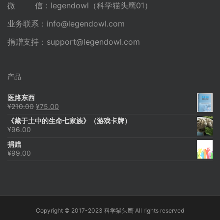
微 信：legendowl（科学猫头鹰01）
业务联系：
info@legendowl.com
捐赠支持：
support@legendowl.com
产品
医路东西
原
当
¥
210.00
¥
75.00
价
前
《藏于土中的生命七家族》（游戏卡牌）
为：
价
¥
96.00
¥210.00。
格
为：
捐赠
¥75.00。
¥
99.00
Copyright © 2017-2023 科学猫头鹰 All rights reserved