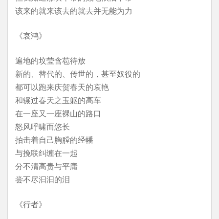
该来的就来该去的就去并无能为力
《哀鸿》
遍地的坟莹含苞待放
新的、替代的、传世的，甚至奴役的
都可以跑来庆贺春天的哀艳
和辗过春天之玉躯的高车
在一座又一座裸山的路口
怒风呼啸而悠长
拍击着自己胸膛的经幡
与挽联纠缠在一起
分不清高贵与平庸
尝不尽汩汩的泪
《行者》