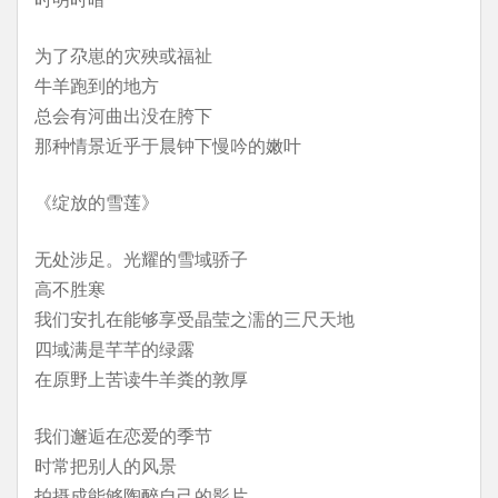
为了尕崽的灾殃或福祉
牛羊跑到的地方
总会有河曲出没在胯下
那种情景近乎于晨钟下慢吟的嫩叶
《绽放的雪莲》
无处涉足。光耀的雪域骄子
高不胜寒
我们安扎在能够享受晶莹之濡的三尺天地
四域满是芊芊的绿露
在原野上苦读牛羊粪的敦厚
我们邂逅在恋爱的季节
时常把别人的风景
拍摄成能够陶醉自己的影片