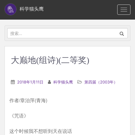
S
科学猫头鹰
TOGG
k
i
p
搜
t
索：
o
m
大巅地(组诗)(二等奖)
a
i
n
2018年1月11日
科学猫头鹰
第四届（2003年）
c
o
作者/章治萍(青海)
n
t
《咒语》
e
n
这个时候我不想听到天在说话
t