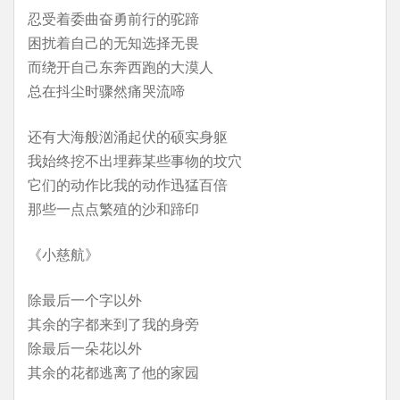
忍受着委曲奋勇前行的驼蹄
困扰着自己的无知选择无畏
而绕开自己东奔西跑的大漠人
总在抖尘时骤然痛哭流啼
还有大海般汹涌起伏的硕实身躯
我始终挖不出埋葬某些事物的坟穴
它们的动作比我的动作迅猛百倍
那些一点点繁殖的沙和蹄印
《小慈航》
除最后一个字以外
其余的字都来到了我的身旁
除最后一朵花以外
其余的花都逃离了他的家园