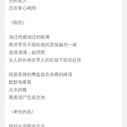
切的老人
总在掌心翱翔
《险韵》
淌过绝难淌过的险滩
两岸早先不能衔接的意味融为一体
波涛汹涌，如同那
女人的长袍在男人的狂放下跌宕起伏
统驭音律的鹰盘旋在赤裸的峰顶
默默地看着
点水的蝶
围着漂尸悲喜交加
《卑怯的风》
烘托出温暖的羊羔