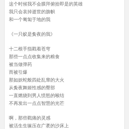
这个时候我不会膜拜俯拾即是的英雄
我只会哀掉逝世的旗帜
和一个匍匐于地的我
《一只蚁是夤夜的我》
十二根手指戳着苍穹
那些一点点收集来的粮食
被当做弹药
而被引爆
那如妖蛇般四处乱窜的大火
从夤夜舞姬性感的臀部
一直燃烧到男人愤怒的喉结
不再发出一点点智慧的光芒
啊，那些戳痛的灵感
被活生生辗压在广袤的沙床上