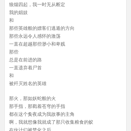
狼烟四起，我一时无从断定
我的娼妓
和
那些英雄般的嫖客们逃遁的方向
那些永远令人感怀的激荡
一直在超越那些渺小和卑贱
那些
总是在前进的路
一直遗弃着尸首
和
被歼灭姓名的英雄
那火，那如妖蛇般的火
那手指，那戳着苍穹的手指
都在这个夤夜成为我故事的主角
啊，我就想像我就成了那只收集粮食的蚁
在伙计们被焚化之后