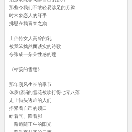
那些令我们不敢轻易涉足的芳瓣
时常象恋人的纤手
拂慰在我青春之巅
土伯特女人高耸的乳
被我笨拙然而诚实的诗歌
夸张成一朵朵性感的莲
《枯萎的雪莲》
那年朔风生长的季节
体质虚弱的雪花被吹打得七零八落
走上街头逃难的人们
捂紧着自己的领口
哈着气、跺着脚
一路追随正午的阳光
一路丢弃贫寒的日历