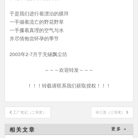
于是我们进行着漂泊的膜拜
一手撷着流亡的野花野草
一手攥着真理的空气与水
并尽情饱尝怀孕的季节
2003年2-7月于无锡飘尘坊
～～～欢迎转发～～～
！！！转载请联系我们获取授权！！！
文
工厂笔记（二等奖）
诗三首（三等奖）
章
导
相关文章
更多 »
航