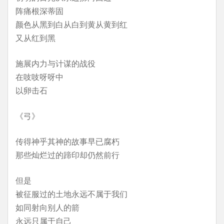
阵痛根深蒂固
颜色从黑到白从白到黄从黄到红
又从红到黑
施展内力与计谋的战役
在吱吱呀呀中
以卵击石
《弓》
传得神乎其神的故事早已腐朽
那些灿烂过的蹄印却仍然前行
但是
被征服过的土地永远不属于我们
如同射向别人的箭
永远只属于自己