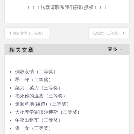
！！！转载请联系我们获取授权！！！
文
倒叙哀情（二等奖）
红蛇女（三等奖）
章
导
相关文章
更多 »
航
倒叙哀情（二等奖）
墨 绿（二等奖）
菜刀，菜刀（三等奖）
掐死你的温柔（三等奖）
走遍草地(组诗)（三等奖）
大物理学家博尔赫斯（三等奖）
午夜出租车（三等奖）
傻 女（三等奖）