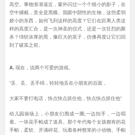
高空。事物渐渐逼近，窗外闪过一个个细小的影子，在
空中捕截，竟全是黑蝶。我眼中阴性的生物，这些柔弱
娇小的东西，如何飞到这样的高度？它们在距离人类这
样的高度汇合，是一次神圣的仪式，还是一次壮烈的厮
杀？绵软浓厚的黑，像巨大的茧子，仿佛再度让它们回
到了破茧之前。
A.
现在，说两个可爱的游戏。
“丢、丢、丢手绢，轻轻地丢在小朋友的后面，
大家不要打电话，快点快点抓住他，快点快点抓住他”
幼儿园操场上，小朋友们围成一圈,一边拍手，一边唱
着。一块花手帕成了道具。那个年代每个女孩都有的花
手帕，柔软、开满碎花、玩着各种憨笨的小动物。手帕