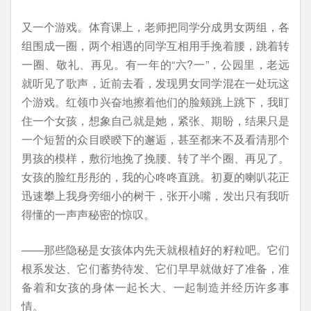
又一个游戏。体育课上，老师把同学分成男女两组，各
组围成一圈，两个相遇的同学互相用手挽着腰，跳着转
一圈、敬礼、再见。有一年的“六?一”，公园里，老远
就听见了歌声，近前去看，发现男女同学混在一处玩这
个游戏。红领巾兴奋地擦着他们的脸颊跳上跳下，我盯
住一个女孩，想象自己就是她，紧张、期盼，结果只是
一个短暂的众目睽睽下的邂逅，甚至都来不及看清那个
男孩的模样，敷衍地挽了挽腰、转了半个圈、再见了。
女孩的脸红彤彤的，我的心咚咚直跳。初夏的喇叭花正
迅速攀上我身旁细小的树干，张开小嘴，发出只有我听
得懂的一声声秘密的惊叹。
——那些隐秘是女孩体内先天就根植好的籽粒吧。它们
根系发达、它们蓄势待发、它们早早就做好了准备，准
备着和女孩的身体一起长大、一起制造并经历许多事
情。