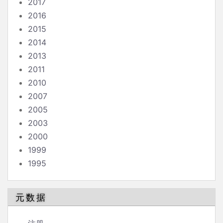
2017
2016
2015
2014
2013
2011
2010
2007
2005
2003
2000
1999
1995
元数据