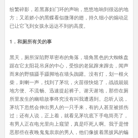
纷繁碎影，若黑寡妇门环的声响，悠悠地响到很远的地
方；又若娇小的黑蝶看似微薄的翅，持久细小的煽动足
已让它飞到女孩永远达不到的高度。
1．和厕所有关的事
黑天，厕所深陷野草密布的角落，墙角黑色的大蜘蛛盘
踞在它太阳花吊床的中心，受惊的老鼠蹿来蹿去，闻声
而来的野猫蹑手蹑脚地在墙头踟躇。没有灯，划一根火
柴，刺喇一声，找到了茅坑，火苗很快熄了，战战兢兢
地方便、不流畅、迅速提起裤子。谢天谢地，那些在厕
所里发生的幽暗故事终究没有叫我遭遇到。总听人说，
茅坑下忽然会伸出男人的一只手来，有的人甚至被抓伤
过；还有人说，正上着，就看见茅坑底下手电筒亮了，
有男人正在电光里向上窥望，真是吓死人啊。我于是憎
恶那些在夜晚鬼鬼祟祟的男人，他们像披着黑披风的蝙