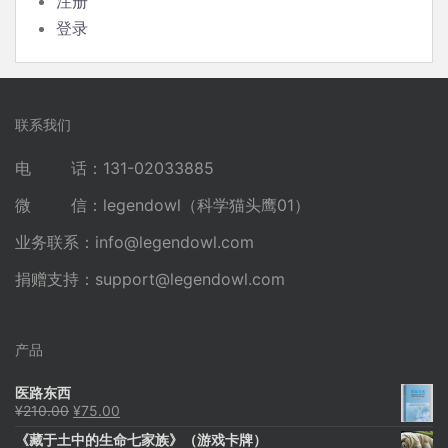
注册
登录
联系我们
电 话：131-02033885
微 信：legendowl（科学猫头鹰01）
业务联系：
info@legendowl.com
捐赠支持：
support@legendowl.com
产品
医路东西
原
当
¥
210.00
¥
75.00
价
前
《藏于土中的生命七家族》（游戏卡牌）
为：
价