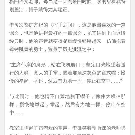
格的语文老师。每当这一天到来的时候，李的穿着就特
别整洁，帽子戴得尤其端正。
李每次都讲方纪的《挥手之间》，这是他最喜欢的一篇
课文，也是他讲得最好的一篇课文，尤其讲到下面这段
经典时，他的声音就变得凝重缓慢铿锵起来，仿佛拖着
镣铐跳舞的勇士，置身于历史洪流之中：
“主席伟岸的身形，站在飞机舱口；坚定目光地望着送
行的人群；宽大的手掌，握着那顶深灰色的盔式帽；慢
慢的举起，举起，然后有力地一挥，停止在空中……”
与此同时，他也情不自禁地脱下帽子，像伟大领袖那
样，慢慢地举起，举起，然后有力地一挥，停止在空
中……
教室里响起了雷鸣般的掌声。李微笑着朝听课的老师拱