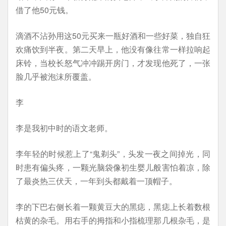
借了他50元钱。
滴酒不沾孙用这50元买来一瓶好酒和一些好菜，独自狂
欢痛饮到半夜。第二天早上，他没有像往常一样拉响起
床铃，当校长怒气冲冲踢开房门，才发现他死了，一张
脸几乎被泡沫所覆盖。
李
李是我初中时的语文老师。
李年轻的时候惹上了“鬼剃头”，头发一夜之间掉光，同
时患有偏头疼，一颗光脑袋像初生婴儿般害怕着凉，除
了最炎热三伏天，一年到头都戴着一顶帽子。
李的下巴右侧长着一颗黄豆大的黑痣，黑痣上长着数根
枯黄的杂毛。用右手的拇指和小指梳理那几根杂毛，是