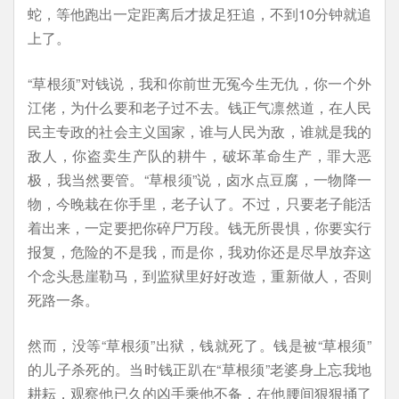
蛇，等他跑出一定距离后才拔足狂追，不到10分钟就追
上了。
“草根须”对钱说，我和你前世无冤今生无仇，你一个外
江佬，为什么要和老子过不去。钱正气凛然道，在人民
民主专政的社会主义国家，谁与人民为敌，谁就是我的
敌人，你盗卖生产队的耕牛，破坏革命生产，罪大恶
极，我当然要管。“草根须”说，卤水点豆腐，一物降一
物，今晚栽在你手里，老子认了。不过，只要老子能活
着出来，一定要把你碎尸万段。钱无所畏惧，你要实行
报复，危险的不是我，而是你，我劝你还是尽早放弃这
个念头悬崖勒马，到监狱里好好改造，重新做人，否则
死路一条。
然而，没等“草根须”出狱，钱就死了。钱是被“草根须”
的儿子杀死的。当时钱正趴在“草根须”老婆身上忘我地
耕耘，观察他已久的凶手乘他不备，在他腰间狠狠捅了