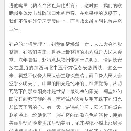
进他嘴里（糖衣当然也归他所有），这时候，我们的喉
咙就集体发出阵阵咽口水的声音。在水果糖的诱惑下，
我们不仅好好学习天天向上，而且越来越文明礼貌讲究
卫生。
在赵的严格管理下，祠堂面貌焕然一新，人民大会堂般
整洁。在我们看来，世界上最整洁的地方就是人民大会
堂。次年暑假，赵特意从福州带来十块明瓦，请队长安
放在屋顶的东西南北中五个方位各安放两块，这么一
来，祠堂不仅像人民大会堂那么整洁，而且像人民大会
堂那么明亮了。山里的阳光是纯净的，可我觉得，从明
瓦透下的那束阳光才是世界上最纯净的阳光，祠堂外的
阳光只能照亮我的身，而祠堂内这束从明瓦透下的阳光
却照亮了我的心。有一天，讲课的时候，阳光正好照在
赵的脸上，给她化了一层神奇的五颜六色的淡妆，使她
美丽生动的脸庞更加生动美丽，尤其樱桃小嘴上那层层
薄薄细细的绒毛，仿佛被阳光激活，跳起迷人的舞蹈，