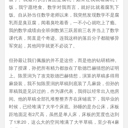
饭，我宁愿绝食。数学对我而言，就好比就着腐乳下
饭。自从孙当任数学老师以来，我突然发现数学不是腐
乳而是臭豆腐，闻着臭吃着香，一不小心就吃上了瘾。
我的数学成绩由全班倒数第三跃居前三名并当上了数学
课代表，简直是个奇迹。连我这样的落后分子都能够异
军突起，其他同学就更不必说了。
但孙最让我们佩服的并不是这些，而是他的钻研精神。
除了授课，孙把所有精力都放在了歌德巴赫猜想的证明
上。陈景润为了攻克歌德巴赫猜想，演算的草稿多得用
麻袋装，我不知陈景润的草稿到底装了几麻袋，但孙的
草稿我是见识过的，作为课代表，我得以经常出入他房
间。他的草稿全部扎堆整整齐齐在床铺底下，我毕业的
时候，已经堆满了大半个床底。孙睡的是办公床，床板
距地面足有2尺高，虽然是单人床，床板的宽度也达到
了1米20，这么大的空间堆满了大半草稿，至少有4麻