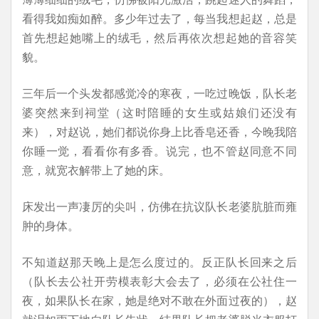
看得我如痴如醉。多少年过去了，每当我想起赵，总是
首先想起她嘴上的绒毛，然后再依次想起她的音容笑
貌。
三年后一个头发都感觉冷的寒夜，一吃过晚饭，队长老
婆突然来到祠堂（这时陪睡的女生或姑娘们还没有
来），对赵说，她们都说你身上比香皂还香，今晚我陪
你睡一觉，看看你有多香。说完，也不管赵同意不同
意，就宽衣解带上了她的床。
床发出一声凄厉的尖叫，仿佛在抗议队长老婆肮脏而雍
肿的身体。
不知道赵那天晚上是怎么度过的。反正队长回来之后
（队长去公社开劳模表彰大会去了，必须在公社住一
夜，如果队长在家，她是绝对不敢在外面过夜的），赵