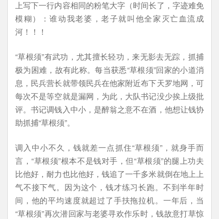
上写下一行内容相同的粉笔大字（时间长了，字迹难免
模糊）：谁动我老婆，老子就叫他全家灭亡血流成
河！！！
“草根须”有武功，尤其擅长轻功，来无影去无踪，抓捕
极为困难，故有此称。每当获悉“草根须”回家的小道消
息，民兵营长就带领民兵在他家附近布下天罗地网，可
每次不是等空就是漏网，为此，大队书记没少挨上级批
评。书记调钱入中小，是醉翁之意不在酒，他想让钱协
助抓捕“草根须”。
调入中小不久，钱就差一点抓住“草根须”，就身手而
言，“草根须”根本不是钱对手，但“草根须”的腿上功夫
比他好，耐力也比他好，钱追了一千多米就倒在地上上
气不接下气。因为这个，钱才练习长跑。不到半年时
间，他的平均速度就超过了手扶拖拉机。一年后，当
“草根须”再次潜回家与老婆寻欢作乐时，钱故意打草惊