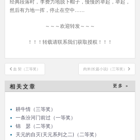
经典段落时，李费力地脱下帽子，慢慢的举起，举起，
然后有力地一挥，停止在空中……
～～～欢迎转发～～～
！！！转载请联系我们获取授权！！！
文
血 契（三等奖）
肉米(长篇小说)（三等奖）
章
导
相关文章
更多 »
航
耕牛情（三等奖）
一条汾河门前过（一等奖）
锦 瑟（二等奖）
天元的自灭(天元系列之二)（二等奖）