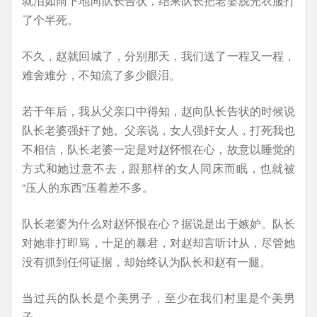
就泪如雨下地向队长告状，结果队长把老婆脱光衣服打
了个半死。
不久，赵就回城了，分别那天，我们送了一程又一程，
难舍难分，不知流了多少眼泪。
若干年后，我从父亲口中得知，赵向队长告状的时候说
队长老婆强奸了她。父亲说，女人强奸女人，打死我也
不相信，队长老婆一定是对赵怀恨在心，故意以睡觉的
方式和她过意不去，跟那样的女人同床而眠，也就被
“压人的东西”压着差不多。
队长老婆为什么对赵怀恨在心？据说是出于嫉妒。队长
对她非打即骂，十足的暴君，对赵却言听计从，尽管她
没有抓到任何证据，却始终认为队长和赵有一腿。
当过兵的队长是个美男子，至少在我们村里是个美男
子。