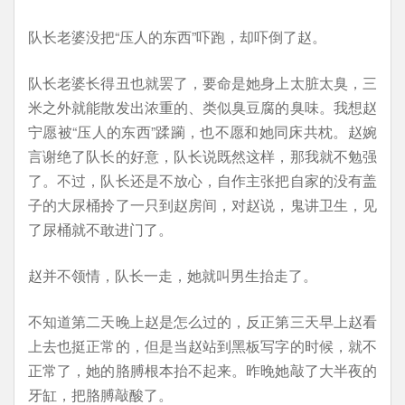
队长老婆没把“压人的东西”吓跑，却吓倒了赵。
队长老婆长得丑也就罢了，要命是她身上太脏太臭，三
米之外就能散发出浓重的、类似臭豆腐的臭味。我想赵
宁愿被“压人的东西”蹂躏，也不愿和她同床共枕。赵婉
言谢绝了队长的好意，队长说既然这样，那我就不勉强
了。不过，队长还是不放心，自作主张把自家的没有盖
子的大尿桶拎了一只到赵房间，对赵说，鬼讲卫生，见
了尿桶就不敢进门了。
赵并不领情，队长一走，她就叫男生抬走了。
不知道第二天晚上赵是怎么过的，反正第三天早上赵看
上去也挺正常的，但是当赵站到黑板写字的时候，就不
正常了，她的胳膊根本抬不起来。昨晚她敲了大半夜的
牙缸，把胳膊敲酸了。