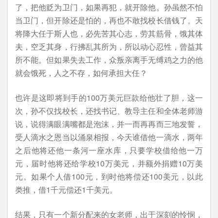
了，把他贬为卫门，如果再犯，就开除他。孙虽然不怕
当卫门，但开除还是怕的，再也不敢找校长借钱了。天
将降大任于斯人也，必先苦其心志，劳其筋骨，饿其体
夫，空乏其身，行拂乱其所为，所以动心忍性，曾益其
所不能。但如果失去工作，众叛亲离手无缚鸡之力的他
就会饿死，人之不存，如何承担大任？
也许是这即将到手的100万美元巨款给他壮了胆，这一
次，孙不仅找校长，还找书记、教导主任和全体老师游
说，说得满眼满嘴都是泡沫，并一而再再而三地发誓，
受人滴水之恩当以涌泉相报，今天谁借他一滴水，两年
之后他将还他一条河一座水库，只要学校借给他一万
元，届时他将还给学校10万美元，并额外捐赠10万美
元。如果个人借100元，到时他将偿还100美元，以此
类推，借1千元偿还1千美元。
结果，只有一个新分配来的女老师，出于深刻的怜悯，