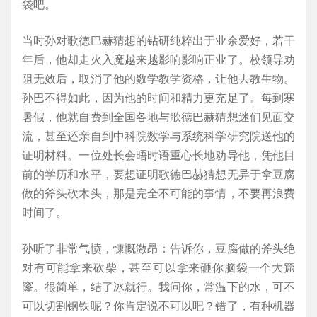
袋吧。
当时孙对歌德巴赫猜想的钻研纯粹出于业余爱好，若干
年后，他却走火入魔越来越影响影响正业了。校领导劝
阻无效后，取消了他的数学教学资格，让他去教生物。
孙巴不得如此，因为他的时间和精力更充足了。每到寒
暑假，他就自费到全国各地与歌德巴赫猜想迷们见面交
流，甚至还亲自到中科院数学与系统科学研究院送他的
证明材料。一位处长会晤时语重心长地劝导他，凭他目
前的学历和水平，要想证明歌德巴赫猜想无异于拿豆腐
做的斧头砍木头，那是完全不可能的事情，不要再浪费
时间了。
孙听了非常气愤，慷慨激昂：告诉你，豆腐做的斧头绝
对有可能拿来砍柴，甚至可以拿来砸你脑袋一个大窟
窿。很简单，结了冰就行。我问你，常温下的水，可不
可以切割钢铁呢？你肯定说不可以吧？错了，有种机器