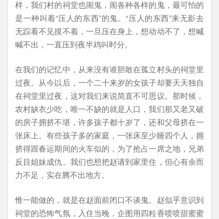
样，我们村的祠堂也闹鬼，闹各种各样的鬼，最可怕的
是一种叫着“压人的东西”的鬼。“压人的东西”来无影去
无踪看不见摸不着，一旦压在身上，想动动不了，想喊
喊不出，一直压到夜半鸡叫时分。
在我们的记忆中，从来没有谁胆敢在孤立村头的祠堂里
过夜。从今以后，一个二十来岁的女孩子却要天天独自
在祠堂里过夜，这对我们来说简直不可思议。那时候，
农村缺衣少吃，唯一不缺的就是人口，我们那又老又破
的房子拥挤不堪，许多孩子都十岁了，还和父母挤在一
张床上。有些孩子多的家庭，一张床至少睡四个人，拥
挤得跟春运期间的火车似的，为了抢占一席之地，兄弟
反目姐妹成仇。我们也想把赵请到家里住，但心有余而
力不足，实在腾不出地方。
惟一能做的，就是在赵面前闭口不谈鬼。赵似乎意识到
祠堂的恐怖气氛，入住当晚，企图用四粒香喷喷甜蜜蜜