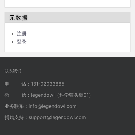
元数据
注册
登录
联系我们
电 话：131-02033885
微 信：legendowl（科学猫头鹰01）
业务联系：
info@legendowl.com
捐赠支持：
support@legendowl.com