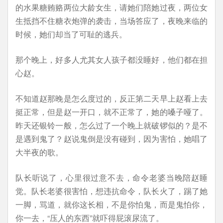
的水果糖贿赂两位大龄女生，请她们陪她过夜，两位女
生抵挡不住糖衣炮弹的袭击，当场答应了，夜晚来临的
时候，她们却当了可耻的逃兵。
那个晚上，好多人尤其女人孩子都没睡好，他们都在担
心赵。
不知道赵那晚是怎么度过的，反正第二天早上赵看上去
挺正常，但是赵一开口，就不正常了，她的嗓子哑了。
昨天还银铃一般，怎么过了一个晚上就破锣似的？是不
是遇到鬼了？赵说鬼倒是没有碰到，因为害怕，她唱了
大半夜的歌。
队长听说了，心里很过意不去，命令老婆当晚陪赵睡
觉。队长老婆很害怕，想违抗命令，队长火了，踢了她
一脚，骂道，就你这长相，不是你怕鬼，而是鬼怕你，
你一去，“压人的东西”就吓得屁滚尿流了。