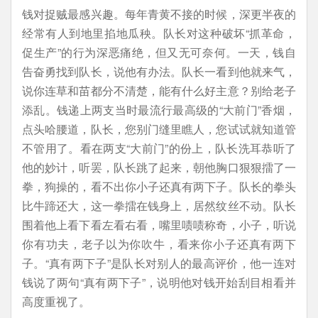
钱对捉贼最感兴趣。每年青黄不接的时候，深更半夜的
经常有人到地里掐地瓜秧。队长对这种破坏“抓革命，
促生产”的行为深恶痛绝，但又无可奈何。一天，钱自
告奋勇找到队长，说他有办法。队长一看到他就来气，
说你连草和苗都分不清楚，能有什么好主意？别给老子
添乱。钱递上两支当时最流行最高级的“大前门”香烟，
点头哈腰道，队长，您别门缝里瞧人，您试试就知道管
不管用了。看在两支“大前门”的份上，队长洗耳恭听了
他的妙计，听罢，队长跳了起来，朝他胸口狠狠擂了一
拳，狗操的，看不出你小子还真有两下子。队长的拳头
比牛蹄还大，这一拳擂在钱身上，居然纹丝不动。队长
围着他上看下看左看右看，嘴里啧啧称奇，小子，听说
你有功夫，老子以为你吹牛，看来你小子还真有两下
子。“真有两下子”是队长对别人的最高评价，他一连对
钱说了两句“真有两下子”，说明他对钱开始刮目相看并
高度重视了。