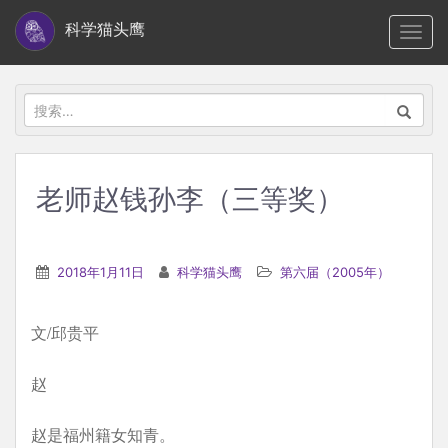
S
科学猫头鹰
TOGG
k
i
p
搜
t
索：
o
m
老师赵钱孙李（三等奖）
a
i
n
2018年1月11日
科学猫头鹰
第六届（2005年）
c
o
文/邱贵平
n
t
赵
e
n
赵是福州籍女知青。
t