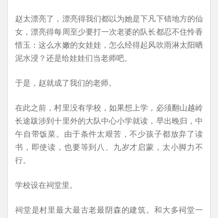
赵太漂亮了，漂亮得我们都以为她是下凡下错地方的仙
女，漂亮得每周至少要打一次老婆的队长都忍不住怜香
惜玉：这么水嫩的女娃娃，怎么经得起风吹雨淋太阳晒
泥水浸？还是给娃娃们当老师吧。
于是，赵就成了我们的老师。
在此之前，村里没有学校，如果想上学，必须翻山越岭
长途跋涉到十里外的大队中心小学就读，早出晚归，中
午自带饭菜。由于条件太艰苦，不少孩子都放弃了读
书，即使读，也要等到八、九岁才启蒙，太小脚力不
行。
学校设在祠堂里。
祠堂是村里最大最古老最阴森的建筑。和大多祠堂一