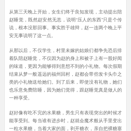
从第三天晚上开始，女生们终于良知发现，主动提出陪
赵睡觉，既然赵安然无恙，说明“压人的东西”只是个传
说，根本没那回事。事实胜于雄辩，赵一连两个晚上平
安无事说明了这一点。
从那以后，不仅学生，村里未嫁的姑娘们都争先恐后排
着队陪赵睡觉，不仅因为赵的身上和被子上有一股好闻
的味道，更因为能够得到意想不到的小礼物。每次假期
结束从梦一般遥远的福州回村，赵都会带些发卡头巾之
类的小礼物送给她们。到了后来，即使没有礼物，她们
也乐意免费陪睡，因为她们觉得，跟赵睡觉真是做人的
一种享受。
赵好像有吃不完的水果糖，男生只有表现突出的时候才
能享受到。每当谁有进步时，赵就会魔术般从手里变出
一粒水果糖，当着大家的面，剥开糖衣，亲自把裸糖塞