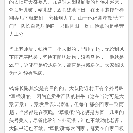
的太阳每天都要八、九点钟太阳晒屁股的时候才起床，
然后鞋儿破，帽儿破，农具破地下田，在田里装模作样
糊弄几下就躲到一旁抽烟去了。由于他经常孝敬“大前
门”，队长自然对他睁一只眼闭眼，反正他拿的是半劳
力工分。
当上老师后，钱换了一个人似的，早睡早起，无论刮风
下雨严寒酷暑，坚持不懈地晨跑，沿着马路，一跑就是
20里，这哪里是锻炼身体，简直是摧残身体。大家都以
为他神经有毛病。
钱练长跑其实是有目的的。大队附近村庄有个外号叫
“草根须”的，因为盗卖生产队的耕牛（这在当时可是大
案要案），案发后畏罪潜逃，但每年都会回家一到两
趟，当然都是在夜晚。“草根须”的老婆是方圆十几里的
头号美人，尽管他常年在外流浪，谁也不敢动他老婆，
大队书记也不敢。“草根须”每次回家，都要在自家门板