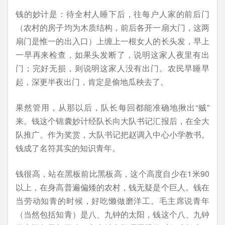
钱的妙计是：待全村人睡下后，往每户人家的前后门
（农村的房子均为木质结构，前后各开一扇大门，这两
扇门是惟一的出入口）上缠上一根女人的长头发，早上
一早再来检查，如果头发断了，说明这家人夜里有出
门；完好无损，则说明这家人没有出门。农民早睡早
起，深更半夜出门，肯定是偷地瓜秧去了。
果然管用，从那以后，队长每回都能准确地揪出“贼”
来。钱这个锦囊妙计经队长向大队书记汇报后，在全大
队推广。作为奖赏，大队书记把赵调入中心小学教书。
钱成了名符其实的知识青年。
钱很高，站在黑板前比黑板高，这个高度自少在1米90
以上，在身高普遍偏矮的农村，钱无疑是个巨人。钱在
当劳动知青的时候，好吃懒做磨洋工。毛主席说青年
（当然包括知青）是八、九钟的太阳，钱这个八、九钟