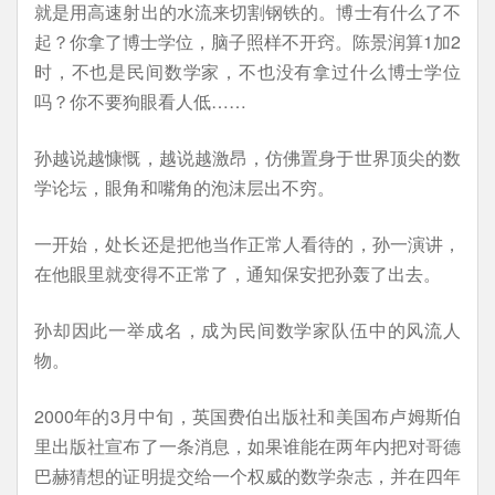
就是用高速射出的水流来切割钢铁的。博士有什么了不
起？你拿了博士学位，脑子照样不开窍。陈景润算1加2
时，不也是民间数学家，不也没有拿过什么博士学位
吗？你不要狗眼看人低……
孙越说越慷慨，越说越激昂，仿佛置身于世界顶尖的数
学论坛，眼角和嘴角的泡沫层出不穷。
一开始，处长还是把他当作正常人看待的，孙一演讲，
在他眼里就变得不正常了，通知保安把孙轰了出去。
孙却因此一举成名，成为民间数学家队伍中的风流人
物。
2000年的3月中旬，英国费伯出版社和美国布卢姆斯伯
里出版社宣布了一条消息，如果谁能在两年内把对哥德
巴赫猜想的证明提交给一个权威的数学杂志，并在四年