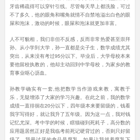
牙齿稀疏得可以穿针引线。尽管每天早上都洗脸，可过
不了多久，他的眼角和嘴角就情不自禁地溢出白色的眼
屎和泡沫，激动的时候，眼屎和泡沫就更加丰富。
人不可貌相，我们非但不反感，反而非常热爱甚至崇拜
孙。从小学到大学，孙一直都是尖子生，数学成绩尤其
突出，从来没有考过95分以下。毕业后，大学母校本来
要他留校执教的，他却主动回到中学母校，为家乡的教
育事业呕心沥血。
孙教学确实有一套,他把数学当作游戏来教，寓教于
乐，无疑增添了大家的学习兴趣。在此之前，我的数学
成绩一直徘徊在20分以下，四年级本来要留级的，钱看
我字写得好，就让我升了五年级。因为这一点，我对钱
记忆尤深。考中学的时候，瞎猫碰到死耗子，高分数的
应用题居然正好是我临考前死记硬背过的，否则只好留
级了。我最讨厌的食品是腐乳，如果让我就着腐乳下