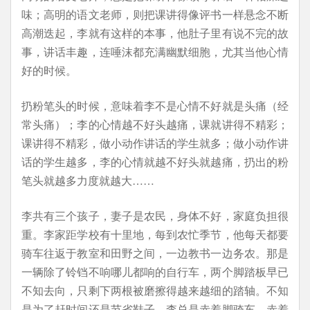
味；高明的语文老师，则把课讲得像评书一样悬念不断
高潮迭起，李就有这样的本事，他肚子里有说不完的故
事，讲话丰趣，连唾沫都充满幽默细胞，尤其当他心情
好的时候。
扔粉笔头的时候，意味着李不是心情不好就是头痛（经
常头痛）；李的心情越不好头越痛，课就讲得不精彩；
课讲得不精彩，做小动作讲话的学生就多；做小动作讲
话的学生越多，李的心情就越不好头就越痛，扔出的粉
笔头就越多力度就越大……
李共有三个孩子，妻子是农民，身体不好，家庭负担很
重。李家距学校有十里地，每到农忙季节，他每天都要
骑车往返于教室和田野之间，一边教书一边务农。那是
一辆除了铃铛不响哪儿都响的自行车，两个脚踏板早已
不知去向，只剩下两根被磨擦得越来越细的踏轴。不知
是为了赶时间还是节省鞋子，李总是赤着脚骑车，赤着