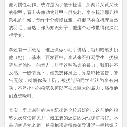
他习惯性动作。或许是为了便于梳理，那两片又黄又长
的指甲，看上去像动物趾甲一般尖利。李在梳理那几根
杂毛的时候，动作十分缓慢优雅，好似鸟类在梳理自己
的羽毛，当然，作为知识分子，他这个动作显得很深沉
很学究。
李还有一手绝活，谁上课做小动手讲话，就用粉笔头扔
他（她），基本上百发百中。李从来不打骂学生，扔粉
笔头是他惟一的暴力，对于这种温柔的暴力，我们并不
反感。一般情况下，他先扔你身上，算是鸣枪警告，警
告无效，就朝你头上扔，被扔过的同学都认为李有内
功，不然小小的粉笔头何以有如此巨大的威力，痛得他
们直想嚎叫。
其实，李上课时的课堂纪律是全校最好的，这与他的粉
笔头没有任何关系，最主要的还是因为他课讲得好。不
高明的语文老师，总是把课讲得像领导讲话一样枯燥乏