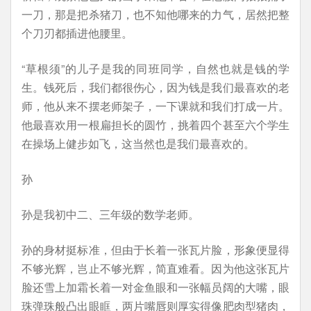
一刀，那是把杀猪刀，也不知他哪来的力气，居然把整
个刀刃都插进他腰里。
“草根须”的儿子是我的同班同学，自然也就是钱的学
生。钱死后，我们都很伤心，因为钱是我们最喜欢的老
师，他从来不摆老师架子，一下课就和我们打成一片。
他最喜欢用一根扁担长的圆竹，挑着四个甚至六个学生
在操场上健步如飞，这当然也是我们最喜欢的。
孙
孙是我初中二、三年级的数学老师。
孙的身材挺标准，但由于长着一张瓦片脸，形象便显得
不够光辉，岂止不够光辉，简直难看。因为他这张瓦片
脸还雪上加霜长着一对金鱼眼和一张幅员阔的大嘴，眼
珠弹珠般凸出眼眶，两片嘴唇则厚实得像肥肉型猪肉，