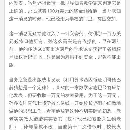
内发表，当然还得邀请一批世界知名数学家来判定它是
正确的，那么就将100万美元的奖金颁给他。当孙获知
这一消息的时候，他已经沦为学校的门卫，贫困交加。
这一消息无疑给他注入了一针兴奋剂，仿佛那一百万美
元必将归他所有。孙这么高兴是有依据的，早在两年
前，他的多达500页重达两斤的学术论文获得了省版权
局版权登记证书，只是因为筹措不到资金，迟迟不能出
版。
当务之急是出版或者发表《利用算术基因链证明哥德巴
赫猜想是一个定律》，某省的一家数学杂志已经答应给
他发表，但要收取一万元的发表费用。为了这一万元，
孙多次理直气壮找学校长借钱，开始校长还耐心细致地
做他的思想工作，希望他放弃这种不切实际的幻想，老
老实实做人踏踏实实教书（这时他已经被贬为生物老
师），孙却屡教不改，当他第十二次借钱时，校长火