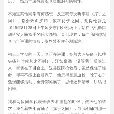
拱手，然后一脸得意地做起他的习惯动作。
不知道其他同学有何感想，反正我每次听李讲《挥手之
间》，都会热血沸腾，依稀仿佛之间，觉得他就是
1945年8月28日上午延安东门外机场上，站在飞机舱口
朝延安人民挥手的伟大领袖。直到现在，每当我回想起
李当年讲课的情形，依然禁不住心潮澎湃。
初三上学期的一天，李正在讲课，突然大叫头痛（以往
头痛的时候从来不叫），汗如泉涌，没等我们反映过
来，就倒在了讲台上。送县医院抢救后，虽然保住了性
命，却再不能上台讲课了，他患得是脑血栓，除了右手
勉强能够活动，全身都瘫痪了，思维还算清晰，讲话很
困难。
我和两位同学代表全班去看望他的时候，依照他的请
求，我含着热泪背诵了《挥手之间》，当我朗诵到那一