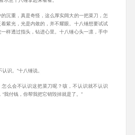
中的沉重，真是奇怪，这么厚实阔大的一把菜刀，怎
泛着紫光，光是内敛的，并不耀眼。十八锤想要试试
蛇一样透过指头，钻进心里。十八锤心头一凛，手中
不认识。”十八锤说。
，怎么会不认识这把菜刀呢？咳，不认识就不认识
，“我付钱，你帮我把它销毁掉就是了。”