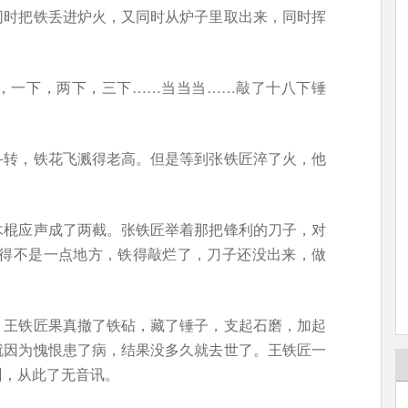
同时把铁丢进炉火，又同时从炉子里取出来，同时挥
，一下，两下，三下……当当当……敲了十八下锤
斗转，铁花飞溅得老高。但是等到张铁匠淬了火，他
木棍应声成了两截。张铁匠举着那把锋利的刀子，对
敲得不是一点地方，铁得敲烂了，刀子还没出来，做
。王铁匠果真撤了铁砧，藏了锤子，支起石磨，加起
就因为愧恨患了病，结果没多久就去世了。王铁匠一
州，从此了无音讯。