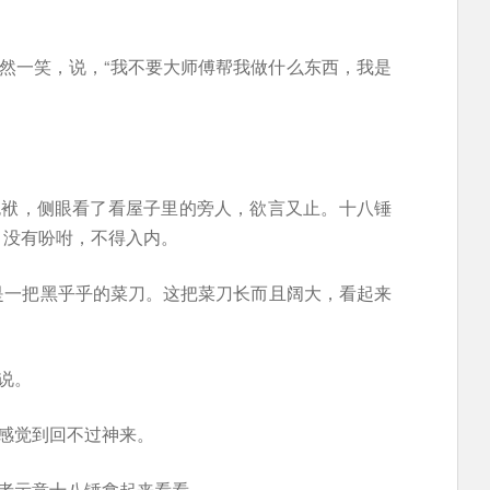
淡然一笑，说，“我不要大师傅帮我做什么东西，我是
包袱，侧眼看了看屋子里的旁人，欲言又止。十八锤
，没有吩咐，不得入内。
是一把黑乎乎的菜刀。这把菜刀长而且阔大，看起来
说。
间感觉到回不过神来。
老者示意十八锤拿起来看看。