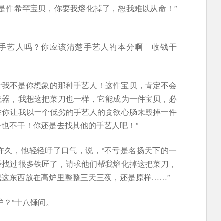
是件希罕宝贝，你要我熔化掉了，恕我难以从命！”
是手艺人吗？你应该清楚手艺人的本分啊！收钱干
，“我不是你想象的那种手艺人！这件宝贝，肯定不会
成器，我想这把菜刀也一样，它能成为一件宝贝，必
在你让我以一个低劣的手艺人的贪欲心肠来毁掉一件
也不干！你还是去找其他的手艺人吧！”
许久，他轻轻吁了口气，说，“不亏是名扬天下的一
经找过很多铁匠了，请求他们帮我熔化掉这把菜刀，
这东西放在高炉里整整三天三夜，还是原样……”
炉？”十八锤问。