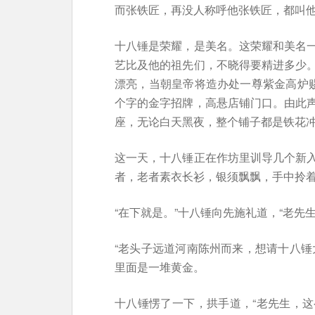
而张铁匠，再没人称呼他张铁匠，都叫
十八锤是荣耀，是美名。这荣耀和美名
艺比及他的祖先们，不晓得要精进多少
漂亮，当朝皇帝将造办处一尊紫金高炉赐
个字的金字招牌，高悬店铺门口。由此
座，无论白天黑夜，整个铺子都是铁花
这一天，十八锤正在作坊里训导几个新
者，老者素衣长衫，银须飘飘，手中拎
“在下就是。”十八锤向先施礼道，“老先
“老头子远道河南陈州而来，想请十八锤
里面是一堆黄金。
十八锤愣了一下，拱手道，“老先生，