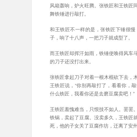
风箱轰响，炉火旺腾。张铁匠和王铁匠
舞铁锤进行敲打。
和王铁匠不一样的是，张铁匠下锤很慢
子，响了十八声，一把刀子就成型了。
而王铁匠却挥汗如雨，铁锤使唤得风车
的刀子还没打出来。
张铁匠拿起刀子对着一根木棍砍下去，
王铁匠说，“你别再敲打了，看看你，
什么铁匠，我看你还是去磨豆腐卖吧！”
王铁匠羞愧难当，只恨技不如人。罢罢
铁锅，卖起了豆腐。没卖多久，王铁匠
死，他的子女关了豆腐作坊，迁离了安