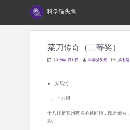
S
科学猫头鹰
k
i
p
t
o
菜刀传奇（二等奖）
m
a
2018年1月11日
科学猫头鹰
第七届
i
n
c
● 安昌河
o
n
一、十八锤
t
十八锤是安州有名的铁匠铺，既是铺号
e
彩。
n
t