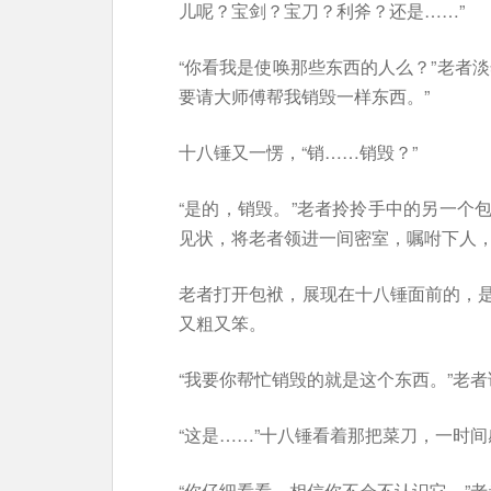
儿呢？宝剑？宝刀？利斧？还是……”
“你看我是使唤那些东西的人么？”老者
要请大师傅帮我销毁一样东西。”
十八锤又一愣，“销……销毁？”
“是的，销毁。”老者拎拎手中的另一个
见状，将老者领进一间密室，嘱咐下人
老者打开包袱，展现在十八锤面前的，
又粗又笨。
“我要你帮忙销毁的就是这个东西。”老者
“这是……”十八锤看着那把菜刀，一时
“你仔细看看。相信你不会不认识它。”