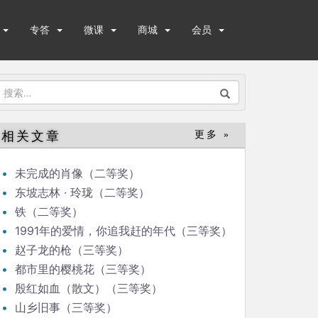
专答
微课
商城
会员
搜
索：
相关文章
更多 »
未完成的肖像（二等奖）
东坡志林 · 玲珑（二等奖）
铁（二等奖）
1991年的爱情，你追我赶的年代（三等奖）
赵子龙的枪（三等奖）
都市里的樱桃花（三等奖）
殷红如血（散文）（三等奖）
山乡旧事（三等奖）