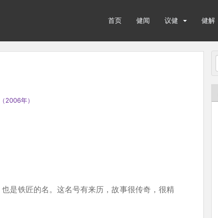
首页
健闻
议健
健解
（2006年）
，也是铁匠的名。这名号有来历，故事很传奇，很精