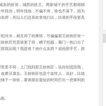
城东的姓张，城西的姓王。两家铺子的手艺都很精
今年找你，明年找他，不偏不倚，谁也不落下。因为
的名师，所以人们总喜欢拿他们比，比谁的手段更高
不犯河水，相互得了的事情，可偏偏那王姓铁匠有一
张姓铁匠究竟谁更了得，糟子犯贱，脑门一热口出了
匠跟我比呢？我是谁？他什么东西？就他那手艺，跟
哪里受不得，上门找到那王姓铁匠，说你别诋毁我，
，改磨豆腐去。王姓铁匠也是个血性人，说好，比就
把锤子一块铁，看谁能在最短的时间打出一把锋利的
热闹。