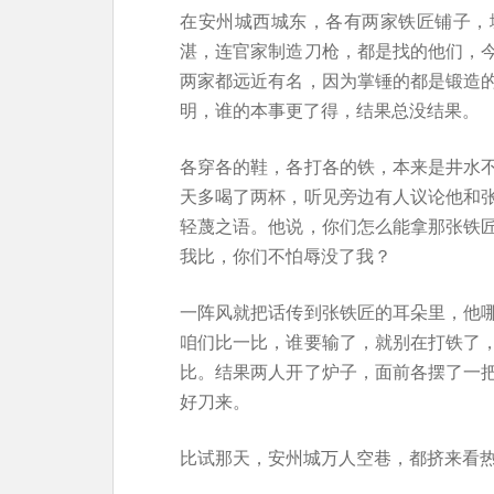
在安州城西城东，各有两家铁匠铺子，
湛，连官家制造刀枪，都是找的他们，
两家都远近有名，因为掌锤的都是锻造
明，谁的本事更了得，结果总没结果。
各穿各的鞋，各打各的铁，本来是井水
天多喝了两杯，听见旁边有人议论他和
轻蔑之语。他说，你们怎么能拿那张铁
我比，你们不怕辱没了我？
一阵风就把话传到张铁匠的耳朵里，他
咱们比一比，谁要输了，就别在打铁了
比。结果两人开了炉子，面前各摆了一
好刀来。
比试那天，安州城万人空巷，都挤来看