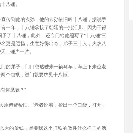
他十八锤。
一直传到他的玄孙，他的玄孙依旧叫十八锤，据说手
。有一年，十八锤承接了朝廷的一批活儿，因为干得
予了十八锤，此外，还专门给他题写了“十八锤”三
声名更是远扬，生意好得出奇，弟子三十人，火炉八
冲天，锤声一片。
入门的弟子，门口忽然驶来一辆马车，车上下来位老
着两个包袱，进门就要求见十八锤。
生有何见教？”
大师傅帮帮忙。”老者说着，拎出一个口袋，打开，
这么大的价钱，是要我这个打铁的做件什么样子的活