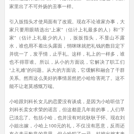
家里出了不可外扬的丑事一样。
引入扳指头才使局面有了改观。现在不论谁家办事，大
家只要用眼睛选出“上家”（估计上礼最多的人）和“下
家”（估计上礼最少的人），扳扳指头，不显山不露
水，谁也用不着出头露面，悄咪咪就把礼钱的数目定下
并统一了，发乎情，止乎礼。这样，礼上的一样多，谁
也不得罪谁。所以，从小的方面说，它解决了职工们
“上礼难”的问题。从大的方面说，它缓解和融合了干群
关系。然而这么美好的事情居然把小哈给害死了。这不
能不让老莫感慨万端。
小哈跟刘科长女儿的恋爱没有谈成，是因为小哈听信了
刘科长卖女求荣的谣言，但这都是几年前的事，人们早
已淡忘了。包括小哈，也并没有对此耿耿于怀。现在刘
小姐出嫁，小哈上100元的礼，不仅没有恶意，反而还
有点表示歉意的意思。但小哈犯了一忌。姑娘出嫁本来