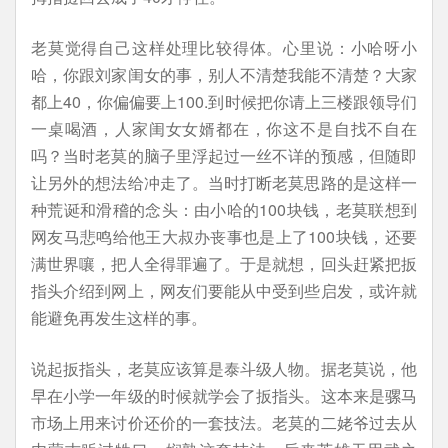
老莫觉得自己这样处理比较得体。心里说：小哈呀小
哈，你跟刘家闺女的事，别人不清楚我能不清楚？大家
都上40，你偏偏要上100.到时候把你请上三楼跟领导们
一桌喝酒，人家闺女女婿都在，你这不是自找不自在
吗？当时老莫的脑子里浮起过一丝不详的预感，但随即
让另外的想法给冲走了。当时打断老莫思路的是这样一
种荒诞和滑稽的念头：由小哈的100块钱，老莫联想到
网友马悲鸣给他王大叔办丧事也是上了100块钱，还要
满世界嚷，把人全得罪遍了。于是就想，回头赶紧把扳
指头介绍到网上，网友们要能从中受到些启发，或许就
能避免再发生这样的事。
说起扳指头，老莫应该算是泰斗级人物。据老莫说，他
早在小学一年级的时候就学会了扳指头。这本来是骡马
市场上用来讨价还价的一套技法。老莫的二姥爷过去从