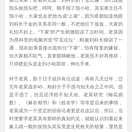
指头扳指头吧，呵呵。顺手指了指小哈。其实黄主任不
指小哈，大家也会把他当成“上家”，因为谁都知道他跟
刘科长千金的关系非同一般，不把他往下扳扳，大家的
礼怕不好上。“下家”的产生稍微耽误了点时间。老莫因
为用科里的电脑浏览“罕见论坛”，刚被刘科长狠训了一
通，现在如果直接出面担任“下家”，怕有报复的嫌疑。
但大家都不吭气，直拿眼睛瞅他，老莫也不好再推辞，
只得硬起头皮走到小哈跟前，伸出手来。
对于老莫，那个日子或许有点说道：再有几天过年，过
完年老莫虚岁45，刚好介于不惑与知天命之正中间。惑
是不惑了，但且还浑然不知天命。老莫研究《梅花易
数》、《麻衣相书》和《姓名学》等等是后来的事情，
老莫成为一个坚定的宿命论者更是在这以后，所以，当
时便要求老莫具有那样的真知灼见，就能认识到看起来
象儿戏一般的扳指头其实竟是生死攸关的较量，显然是