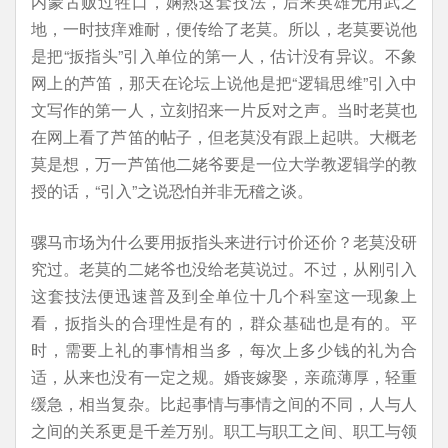
内蒙古贩过牲口，娴熟这套技法，后来英雄无用武之
地，一时技痒难耐，便传给了老莫。所以，老莫要说他
是把“扳指头”引入单位的第一人，估计没有异议。不象
网上的芦笛，那天在论坛上说他是把“逻辑思维”引入中
文写作的第一人，立刻招来一片反对之声。当时老莫也
在网上看了芦笛的帖子，但老莫没有跟上起哄。大概老
莫是想，万一芦笛他二姥爷要是一位大学教逻辑学的教
授的话，“引入”之说恐怕并非无稽之谈。
骡马市场为什么要用扳指头来进行讨价还价？老莫没研
究过。老莫的二姥爷也没给老莫说过。不过，从刚引入
这套技法便迅速普及到全单位十几个科室这一现象上
看，扳指头的合理性是有的，群众基础也是有的。平
时，需要上礼的事情相当多，每次上多少钱的礼为合
适，从来也没有一定之规。婚丧嫁娶，亲疏薄厚，轻重
缓急，相当复杂。比起事情与事情之间的不同，人与人
之间的关系更是千差万别。职工与职工之间、职工与领