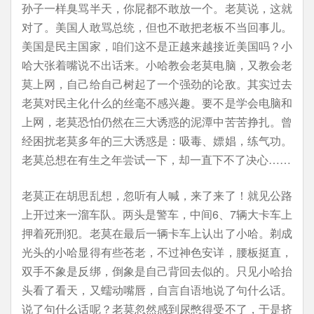
孙子一样臭骂半天，你屁都不敢放一个。老莫说，这就
对了。美国人敢骂总统，但也不敢把老板不当回事儿。
美国是民主国家，咱们这不是正越来越接近美国吗？小
哈大张着嘴说不出话来。小哈教会老莫电脑，又教会老
莫上网，自己给自己树起了一个强劲的论敌。其实过去
老莫对民主化什么的丝毫不感兴趣。要不是学会电脑和
上网，老莫恐怕仍然在三大诱惑的泥潭中苦苦挣扎。曾
经困扰老莫多年的三大诱惑是：吸毒、嫖娼，练气功。
老莫总想在有生之年尝试一下，却一直下不了决心……
老莫正在胡思乱想，忽听有人喊，来了来了！就见公路
上开过来一溜车队。两头是警车，中间6、7辆大卡车上
押着死刑犯。老莫在最后一辆卡车上认出了小哈。剃成
光头的小哈显得有些苍老，不过神色安详，腰板挺直，
双手不象是反绑，倒象是自己背回去似的。只见小哈抬
头看了看天，又蠕动嘴唇，自言自语地说了句什么话。
说了句什么话呢？老莫忽然感到尿憋得受不了，于是挤