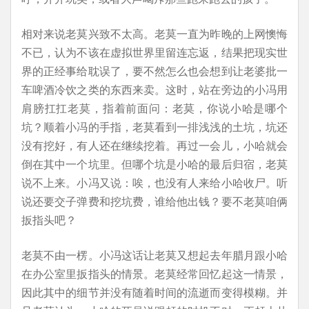
相对来说老莫兴致不太高。老莫一直为昨晚的上网懊悔
不已，认为不该在虚拟世界里留连忘返，结果把现实世
界的正经事给耽误了，要不然怎么也会想到让老婆批一
车啤酒冷饮之类的东西来卖。这时，站在旁边的小冯用
肩膀扛扛老莫，指着前面问：老莫，你说小哈是哪个
坑？顺着小冯的手指，老莫看到一排浅浅的土坑，坑还
没有挖好，有人还在继续挖着。再过一会儿，小哈就会
倒在其中一个坑里。但哪个坑是小哈的最后归宿，老莫
说不上来。小冯又说：唉，也没有人来给小哈收尸。听
说还要交子弹费和挖坑费，谁给他出钱？要不老莫咱俩
扳指头吧？
老莫不由一楞。小冯这话让老莫又想起去年腊月跟小哈
在办公室里扳指头的情景。老莫经常回忆起这一情景，
因此其中的细节并没有随着时间的流逝而变得模糊。并