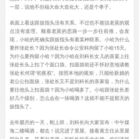
一层，说他不但福大命大造化大，还是个孝子。
表面上看这跟扳指头没有关系。不过也不能说老莫的观
点没有道理。顺着老莫的思路一步一步往前推，会发
现，小哈的死确实跟扳指头有着某种联系。小哈为什么
要炸张处长？因为张处长命令公安科拘留了小哈15天。
为什么要拘留小哈？因为小哈在刘科长女儿的喜宴上往
张处长头上扣了个面口袋。扣面袋前还不怀好意地请教
张处长何谓“初夜权”。按照本地的规矩，只能给新娘的
老公公扣面袋，张处长又不是刘科长的亲家翁，为什么
要往他头上扣面袋？因为小哈喝多了。小哈跟张处长差
好几个级别，怎么会在一块喝酒？这就不能不提那天的
扳指头了。
去年腊月的一天，刚上班，刘科长向大家宣布：中午煤
海二楼喝酒，都去！说完进了里屋。接着黄主任从里屋
探出头来，笑着补充道：刘科长的千金出嫁，你们该扳