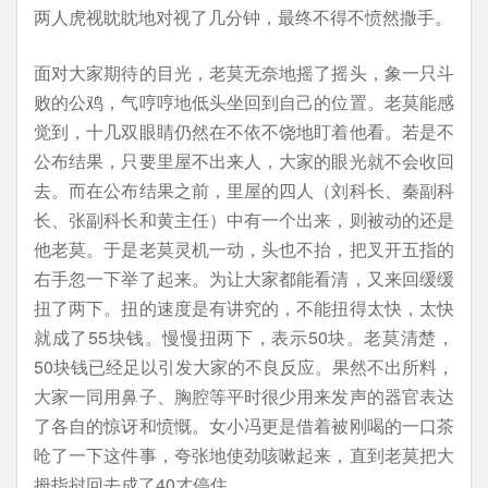
两人虎视眈眈地对视了几分钟，最终不得不愤然撒手。
面对大家期待的目光，老莫无奈地摇了摇头，象一只斗
败的公鸡，气哼哼地低头坐回到自己的位置。老莫能感
觉到，十几双眼睛仍然在不依不饶地盯着他看。若是不
公布结果，只要里屋不出来人，大家的眼光就不会收回
去。而在公布结果之前，里屋的四人（刘科长、秦副科
长、张副科长和黄主任）中有一个出来，则被动的还是
他老莫。于是老莫灵机一动，头也不抬，把叉开五指的
右手忽一下举了起来。为让大家都能看清，又来回缓缓
扭了两下。扭的速度是有讲究的，不能扭得太快，太快
就成了55块钱。慢慢扭两下，表示50块。老莫清楚，
50块钱已经足以引发大家的不良反应。果然不出所料，
大家一同用鼻子、胸腔等平时很少用来发声的器官表达
了各自的惊讶和愤慨。女小冯更是借着被刚喝的一口茶
呛了一下这件事，夸张地使劲咳嗽起来，直到老莫把大
拇指挝回去成了40才停住。