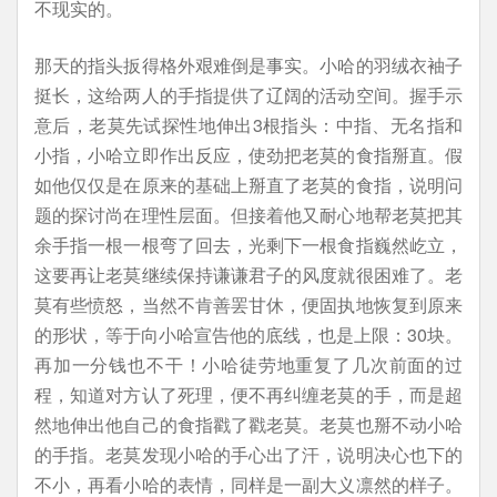
不现实的。
那天的指头扳得格外艰难倒是事实。小哈的羽绒衣袖子
挺长，这给两人的手指提供了辽阔的活动空间。握手示
意后，老莫先试探性地伸出3根指头：中指、无名指和
小指，小哈立即作出反应，使劲把老莫的食指掰直。假
如他仅仅是在原来的基础上掰直了老莫的食指，说明问
题的探讨尚在理性层面。但接着他又耐心地帮老莫把其
余手指一根一根弯了回去，光剩下一根食指巍然屹立，
这要再让老莫继续保持谦谦君子的风度就很困难了。老
莫有些愤怒，当然不肯善罢甘休，便固执地恢复到原来
的形状，等于向小哈宣告他的底线，也是上限：30块。
再加一分钱也不干！小哈徒劳地重复了几次前面的过
程，知道对方认了死理，便不再纠缠老莫的手，而是超
然地伸出他自己的食指戳了戳老莫。老莫也掰不动小哈
的手指。老莫发现小哈的手心出了汗，说明决心也下的
不小，再看小哈的表情，同样是一副大义凛然的样子。