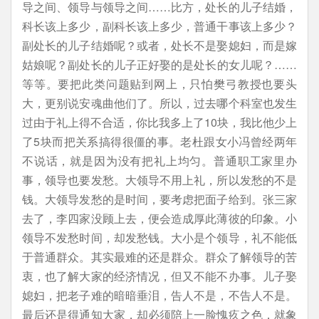
导之间、领导与领导之间……比方，处长的儿子结婚，
科长该上多少，副科长该上多少，普通干事该上多少？
副处长的儿子结婚呢？或者，处长不是娶媳妇，而是嫁
姑娘呢？副处长的儿子正好娶的是处长的女儿呢？……
等等。要把此类问题贴到网上，只怕樊弓教授也要头
大，更别说安魂曲他们了。所以，过去哪个科室也发生
过由于礼上得不合适，你比我多上了10块，我比他少上
了5块而把关系搞得很僵的事。老杜跟女小冯曾经两年
不说话，就是因为没有把礼上均匀。普通职工家里办
事，领导也要发愁。大领导不用上礼，所以发愁的不是
钱。大领导发愁的是时间，要考虑把面子给到。张三家
去了，李四家没顾上去，便会造成厚此薄彼的印象。小
领导不发愁时间，却发愁钱。大小是个领导，礼不能低
于普通群众。其实最难的还是群众。群众了解领导的苦
衷，也了解大家的经济情况，但又不能不办事。儿子娶
媳妇，把老子难的暗暗垂泪，告人不是，不告人不是。
最后还是得通知大家，却必须陪上一脸愧疚之色，就象