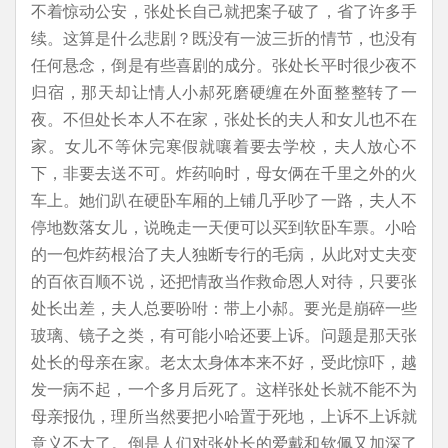
不着惊动公安，张处长自己就把案子破了，省了许多手
续。这算是什么悲剧？既没有一波三折的情节，也没有
任何悬念，倒是有些喜剧的成分。张处长平时很少夜不
归宿，那天却让情人小郝死磨硬缠在外面整整转了一
夜。不但处长本人不在家，张处长的夫人和女儿也不在
家。女儿不等休完寒假就嚷着要去学校，夫人放心不
下，非要去送不可。炸药响时，母女俩在千里之外的火
车上。她们趴在硬卧车厢的上铺几乎吵了一路，夫人不
停地数落女儿，说晚走一天便可以买到软卧车票。小哈
的一包炸药根治了夫人独断专行的毛病，从此对丈夫变
的百依百顺不说，还把情敌当作救命恩人对待，只要张
处长出差，夫人总要吩咐：带上小郝。要光是崩碎一些
玻璃、镜子之类，有可能小哈还要上诉。问题是那天张
处长的母亲在家。老太太身体本来不好，受此惊吓，越
发一病不起，一个多月后死了。这样张处长就不能不为
母亲报仇，理所当然要把小哈置于死地，上诉不上诉就
意义不大了。倒是人们对张处长的爱戴和钦佩又加深了