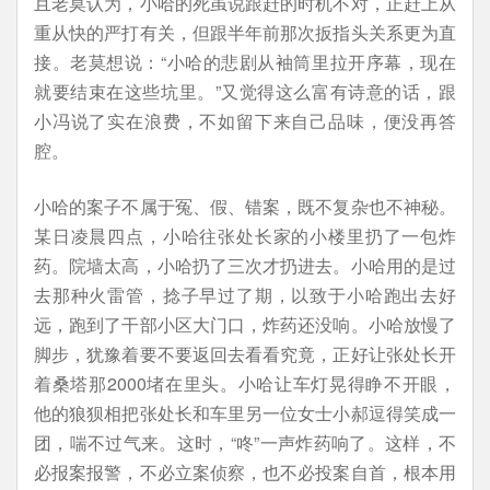
且老莫认为，小哈的死虽说跟赶的时机不对，正赶上从
重从快的严打有关，但跟半年前那次扳指头关系更为直
接。老莫想说：“小哈的悲剧从袖筒里拉开序幕，现在
就要结束在这些坑里。”又觉得这么富有诗意的话，跟
小冯说了实在浪费，不如留下来自己品味，便没再答
腔。
小哈的案子不属于冤、假、错案，既不复杂也不神秘。
某日凌晨四点，小哈往张处长家的小楼里扔了一包炸
药。院墙太高，小哈扔了三次才扔进去。小哈用的是过
去那种火雷管，捻子早过了期，以致于小哈跑出去好
远，跑到了干部小区大门口，炸药还没响。小哈放慢了
脚步，犹豫着要不要返回去看看究竟，正好让张处长开
着桑塔那2000堵在里头。小哈让车灯晃得睁不开眼，
他的狼狈相把张处长和车里另一位女士小郝逗得笑成一
团，喘不过气来。这时，“咚”一声炸药响了。这样，不
必报案报警，不必立案侦察，也不必投案自首，根本用