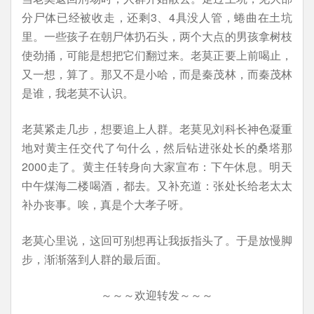
分尸体已经被收走，还剩3、4具没人管，蜷曲在土坑
里。一些孩子在朝尸体扔石头，两个大点的男孩拿树枝
使劲捅，可能是想把它们翻过来。老莫正要上前喝止，
又一想，算了。那又不是小哈，而是秦茂林，而秦茂林
是谁，我老莫不认识。
老莫紧走几步，想要追上人群。老莫见刘科长神色凝重
地对黄主任交代了句什么，然后钻进张处长的桑塔那
2000走了。黄主任转身向大家宣布：下午休息。明天
中午煤海二楼喝酒，都去。又补充道：张处长给老太太
补办丧事。唉，真是个大孝子呀。
老莫心里说，这回可别想再让我扳指头了。于是放慢脚
步，渐渐落到人群的最后面。
～～～欢迎转发～～～