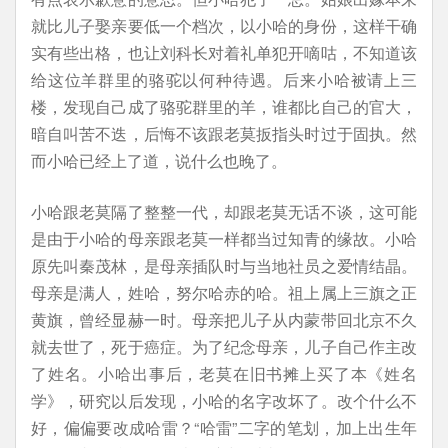
就比儿子娶亲要低一个档次，以小哈的身份，这样干确
实有些出格，也让刘科长对着礼单犯开嘀咕，不知道该
给这位羊群里的骆驼以何种待遇。后来小哈被请上三
楼，发现自己成了骆驼群里的羊，谁都比自己的官大，
暗自叫苦不迭，后悔不该跟老莫扳指头时过于固执。然
而小哈已经上了道，说什么也晚了。
小哈跟老莫隔了整整一代，却跟老莫无话不谈，这可能
是由于小哈的母亲跟老莫一样都当过知青的缘故。小哈
原先叫秦茂林，是母亲插队时与当地社员之爱情结晶。
母亲是满人，姓哈，努尔哈赤的哈。祖上属上三旗之正
黄旗，曾经显赫一时。母亲把儿子从内蒙带回北京不久
就去世了，死于癌症。为了纪念母亲，儿子自己作主改
了姓名。小哈出事后，老莫在旧书摊上买了本《姓名
学》，研究以后发现，小哈的名字改坏了。改个什么不
好，偏偏要改成哈雷？“哈雷”二字的笔划，加上出生年