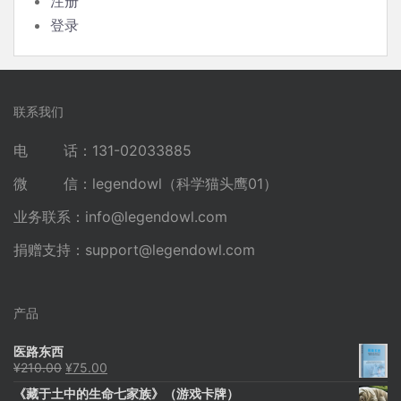
注册
登录
联系我们
电 话：131-02033885
微 信：legendowl（科学猫头鹰01）
业务联系：
info@legendowl.com
捐赠支持：
support@legendowl.com
产品
医路东西
原
当
¥
210.00
¥
75.00
价
前
《藏于土中的生命七家族》（游戏卡牌）
为：
价