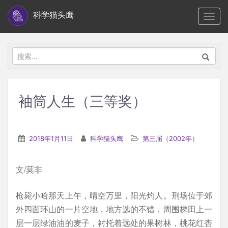
S
科学猫头鹰
TOGG
k
i
p
搜
t
索：
o
m
袖筒人生（三等奖）
a
i
n
2018年1月11日
科学猫头鹰
第三届（2002年）
c
o
文/莫非
n
t
枪毙小哈那天上午，晴空万里，阳光灼人。刑场位于郊
e
外四面环山的一片空地，地方选的不错，周围梯田上一
n
层一层绿油油的麦子，衬托着远处的果树林，桃花红杏
t