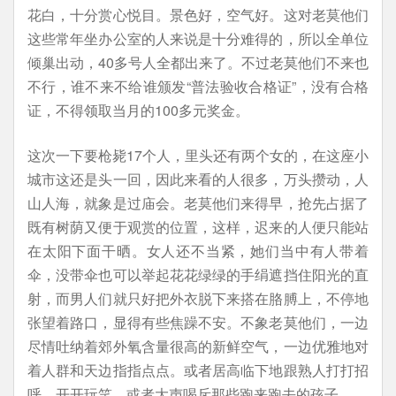
花白，十分赏心悦目。景色好，空气好。这对老莫他们
这些常年坐办公室的人来说是十分难得的，所以全单位
倾巢出动，40多号人全都出来了。不过老莫他们不来也
不行，谁不来不给谁颁发“普法验收合格证”，没有合格
证，不得领取当月的100多元奖金。
这次一下要枪毙17个人，里头还有两个女的，在这座小
城市这还是头一回，因此来看的人很多，万头攒动，人
山人海，就象是过庙会。老莫他们来得早，抢先占据了
既有树荫又便于观赏的位置，这样，迟来的人便只能站
在太阳下面干晒。女人还不当紧，她们当中有人带着
伞，没带伞也可以举起花花绿绿的手绢遮挡住阳光的直
射，而男人们就只好把外衣脱下来搭在胳膊上，不停地
张望着路口，显得有些焦躁不安。不象老莫他们，一边
尽情吐纳着郊外氧含量很高的新鲜空气，一边优雅地对
着人群和天边指指点点。或者居高临下地跟熟人打打招
呼，开开玩笑，或者大声喝斥那些跑来跑去的孩子。