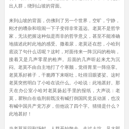
出人群，绕到山坡的背面。
来到山坡的背面，仿佛到了另一个世界，空旷，宁静，
刚才的嘈杂和喧闹一下子变得非常遥远。老莫不是哲学
家，无法把握这种似是而非的哲学意义，甚至不能准确
地描述此时此地的感受。撒着尿，老莫还在想，小哈到
底说了句什么话呢？这时，对面传来一阵沉闷的枪响，
接着又是几声零星的枪声。后面的几声听起来尤为沉
闷。老莫不由自主地打了个寒颤，觉得胃里一阵痉挛。
老莫系好裤子，干脆蹲下来呕吐，吐得泪眼婆娑。这时
老莫突然明白了小哈在说什么。小哈说：此地甚好。那
天在办公室小哈对老莫扬起手里的报纸，大声说：老
莫，瞿秋白在临刑前既没有喊打倒国民党反动派，也没
有喊中国共产党万岁，但他说了四个字。猜猜是什么？
此地甚好！
当老莫返回刑场时，人群开始散去。走过土坑，见大部