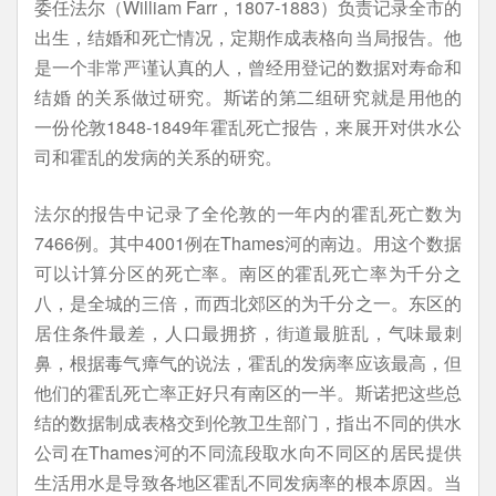
委任法尔（William Farr，1807-1883）负责记录全市的
出生，结婚和死亡情况，定期作成表格向当局报告。他
是一个非常严谨认真的人，曾经用登记的数据对寿命和
结婚 的关系做过研究。斯诺的第二组研究就是用他的
一份伦敦1848-1849年霍乱死亡报告，来展开对供水公
司和霍乱的发病的关系的研究。
法尔的报告中记录了全伦敦的一年内的霍乱死亡数为
7466例。其中4001例在Thames河的南边。用这个数据
可以计算分区的死亡率。南区的霍乱死亡率为千分之
八，是全城的三倍，而西北郊区的为千分之一。东区的
居住条件最差，人口最拥挤，街道最脏乱，气味最刺
鼻，根据毒气瘴气的说法，霍乱的发病率应该最高，但
他们的霍乱死亡率正好只有南区的一半。斯诺把这些总
结的数据制成表格交到伦敦卫生部门，指出不同的供水
公司在Thames河的不同流段取水向不同区的居民提供
生活用水是导致各地区霍乱不同发病率的根本原因。当