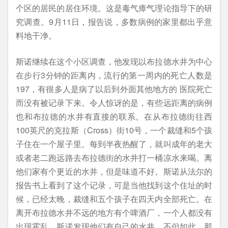
个区的居民的居住环境。这是毒气瘴气理论指导下的研
究调查。9月11日，报告说，多数病例的家里都出乎意
料地干净。
斯诺继续在这个小区调查，他发现以布拉德水井为中心
在步行3分钟的距离内，流行的第一周内的死亡人数是
197，有很多人是病了以后到外面其他地方的 医院死亡
而没有被记录下来。令人惊讶的是，有些远距离的病例
也和布拉德的水井有直接的联系。在从布拉德街往西
100英尺的克拉斯（Cross）街10号，一个裁缝和5个孩
子住在一个屋子里。每到半夜热醒了，就叫成年的老大
或者老二跑远路去布拉德街的水井打一桶凉水来喝。离
他们家有个更近的水井，但是味道不好。斯诺从法尔的
报告书上看到了这个记录，可是当他找到这个住址的时
候，已经太晚，裁缝和五个孩子在四天内全部死亡。在
离开布拉德水井不远的地方有个啤酒厂，一个人都没有
出现霍乱，斯诺发现他们有自己的水井，不但如此，那