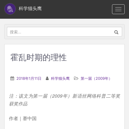
S
科学猫头鹰
TOGG
k
i
p
搜
t
索：
o
m
霍乱时期的理性
a
i
n
2018年1月11日
科学猫头鹰
第一届（2009年）
c
o
注：该文为第一届（2009年）新语丝网络科普二等奖
n
获奖作品
t
e
作者｜赛中国
n
t