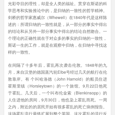
光彩夺目的理性，却是全人类的福祉。贯穿在斯诺的科
学思考和实验推论中的，是归纳的一致性的哲学精神。
剑桥的哲学家惠威尔（Whewell）在1840年代是这样陈
述的：所谓归纳的一致性就是，从一部分的事实中得出
的结论和从另外一部分事实中得出的结论自然吻合。一
个理论的正确性就在于对众多的事实的归纳的一致性，
斯诺一生的工作，就是在观察中归纳，在归纳中寻找这
样的一致性。
在间隔了十多年后，霍乱再次袭击伦敦。1848年的九
月，来自汉堡的德国蒸汽轮Elbe号经过几天的航行在伦
敦靠岸。有 个叫哈洛德（John Harnold）的船员住进
霍斯里镇（Horsleytown）的一个旅馆。9月22日他死
于霍乱。几天后，一个叫布伦金索（Blenkinsopp）的
人住进他的房间，9月30日，他也染上霍乱而死。一周
之内，附近的的居民开始有很多霍乱的死亡病例报告。
这场霍乱流行最终扩展到整个英国。这次霍乱的流行反