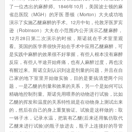
了一位杰出的麻醉师。1846年10月，美国波士顿的麻
省总医院（MGH）的牙医 墨顿（Morton）大夫成功地
演示了实施乙醚麻醉的手术。12月中旬，伦敦牙医罗宾
逊（Robinson）大夫在小范围内公开演示乙醚麻醉，
12月28日第二次演示的时候，斯诺就在手术室里观
看。英国的医学界很快开始在手术中应用乙醚麻醉，可
是实践中麻醉的效果很不好掌握，有些人根本没有麻醉
反应，有些人半途开始疼痛，也有人麻醉过度，再也没
有醒过来。斯诺立刻认识到这是剂量的问题，并且在自
己家的地下室里开始做实验，目的是要搞清楚两个问
题，一是乙醚的剂量和效果的关系，另一个是如何可以
精确地控制剂量。斯诺先用喂养的动物进行试验，比如
乙醚的挥发和温度的关系特性就是在动物身上测试出来
的，然后在自己的身上重复验证。试验是这样做的：取
一钵子水，记录水温，把装有乙醚(后来还用氯仿取代
乙醚来进行试验)的瓶子放进去，瓶子上连接好的导管