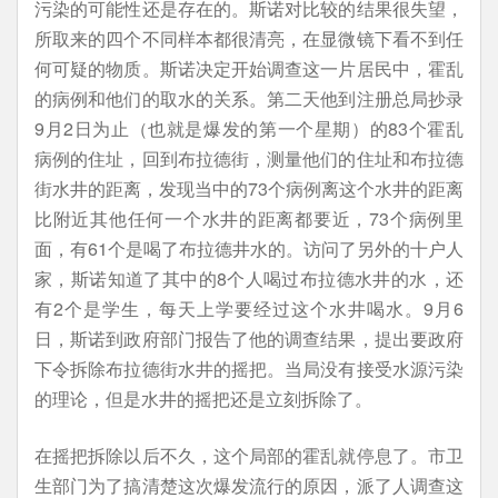
污染的可能性还是存在的。斯诺对比较的结果很失望，
所取来的四个不同样本都很清亮，在显微镜下看不到任
何可疑的物质。斯诺决定开始调查这一片居民中，霍乱
的病例和他们的取水的关系。第二天他到注册总局抄录
9月2日为止（也就是爆发的第一个星期）的83个霍乱
病例的住址，回到布拉德街，测量他们的住址和布拉德
街水井的距离，发现当中的73个病例离这个水井的距离
比附近其他任何一个水井的距离都要近，73个病例里
面，有61个是喝了布拉德井水的。访问了另外的十户人
家，斯诺知道了其中的8个人喝过布拉德水井的水，还
有2个是学生，每天上学要经过这个水井喝水。9月6
日，斯诺到政府部门报告了他的调查结果，提出要政府
下令拆除布拉德街水井的摇把。当局没有接受水源污染
的理论，但是水井的摇把还是立刻拆除了。
在摇把拆除以后不久，这个局部的霍乱就停息了。市卫
生部门为了搞清楚这次爆发流行的原因，派了人调查这