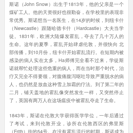
斯诺（John Snow）出生于1813年，他的父亲是一个
煤矿工人。他的天资很好也很勤奋，在学校里的表现非
常优秀。斯诺想当一名医生，在14岁的时候，到纽卡什
（Newcastle）跟随哈德卡什（Hardcastle）大夫当学
徒。1831年，欧洲大陆爆发霍乱，夺去了几十万人的
生命。这年的夏季，霍乱开始肆虐伦敦，并很快向 北
部传播，到10月份，纽卡什开始霍乱流行。在短期内被
感染的病人实在太多，Ha师傅完全看不过来，学徒斯
诺就帮忙处理这些危重的病人，而在当时那个时代，治
疗又完全不得要领，对腹痛腹泻呕吐导致严重脱水的病
人，也仍然是放血这种雪上加霜的疗法。到了第二年的
二月，铺天盖地的霍乱像突然发生一样，又突然停止
了，英国有两万人在这场瘟疫中被霍乱夺走了生命。
1843年，斯诺在伦敦大学获得医学学位，一年后通过
了考试，来到伦敦开业，诊所在伦敦西区的弗里斯
（Frith）街的54号。在没有霍乱流行的时期，斯诺成为