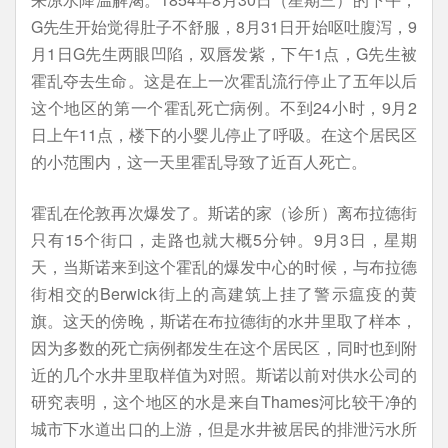
G先生开始觉得肚子不舒服，8月31日开始呕吐腹泻，9
月1日G先生两眼凹陷，双唇发紫，下午1点，G先生被
霍乱夺去生命。这是在上一次霍乱流行停止了五年以后
这个地区的第一个霍乱死亡病例。不到24小时，9月2
日上午11点，楼下的小婴儿停止了呼吸。在这个居民区
的小范围内，这一天里霍乱导致了近百人死亡。
霍乱在伦敦再次爆发了。斯诺的家（诊所）离布拉德街
只有15个街口，走路也就大概5分钟。9月3日，星期
天，当斯诺来到这个霍乱的爆发中心的时候，与布拉德
街相交的Berwick街上的高建筑上挂了警示瘟疫的黄
旗。这天的傍晚，斯诺在布拉德街的水井里取了样本，
因为多数的死亡病例都发生在这个居民区，同时也到附
近的几个水井里取样值为对照。斯诺以前对供水公司的
研究表明，这个地区的水是来自Thames河比较干净的
城市下水道出口的上游，但是水井被居民的排泄污水所