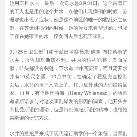
她用车推水去，最后一次送水是8月31日。这个雷管厂
的工人也是用的这个井水，在他们出现病例的时候，苏
珊娜也出现了症状，她是这个地区的唯一的霍乱死亡病
例。在苏珊娜病倒的时候，她的侄女来看望过她，也喝
了存在她家里的水，侄女回去后也死于霍乱。
9月25日卫生部门终于派出监察员来 调查 布拉德街的
水井，报告却对斯诺不利。井内的结构完整，表面光
滑，砖头都没有裂缝，下水道比井底要深，而且离开水
井有10英尺之遥。10月中旬，在确定了霍乱完全控制
以后，水井的摇把又装上了。10月底外逃的人们纷纷回
家。11月，有个叫怀特海（Henry Whitehead）的牧师
邀请斯诺参与对这次霍乱爆发的原因的调查，他开头并
不接受斯诺的理论，但是特别佩服斯诺的精神，也很推
崇斯诺的研究方法。
水井的摇把后来成了现代流行病学的一个象征，当我们