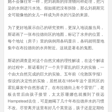
她不会像往常一样，把刘易斯的排泄物同样处理，把污
染的水倒进污水池。假如摇把没有拆除，那么刘易斯完
全可能像他的女儿一样成为井水的污染的来源。
为了更好地展示自己的研究资料，更深入地说服当局，
斯诺画了一张布拉德街区的地图，标记了水井的位置，
每个地址（房子）里的病例用条码显示，条码就明显地
集中在布拉德街的水井附近。这就是著名的鬼图。
斯诺的调查是对这个自然灾难的理性解读，在这个解读
的过程中，斯诺看到了一个关于霍乱的巨大的实验，一
个由大自然完成的巨大的实验。五年前《伦敦医学报》
假设的决定性的实验，居然就在1854年这个居民区的
霍乱爆发中自然形成了。在布拉德街上有个雷管厂，老
板去世后由孩子接管，太太苏珊娜也就搬到了很远
Hampstead去住，可是她喝了几十年布拉德井水的习惯
不改。尽管离开这里有好几个英里远，孩子还是定期给