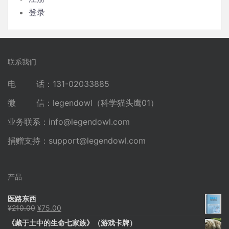
登录
联系我们
电 话：131-02033885
微 信：legendowl（科学猫头鹰01）
业务联系：
info@legendowl.com
捐赠支持：
support@legendowl.com
产品
医路东西
原
当
¥
210.00
¥
75.00
价
前
《藏于土中的生命七家族》（游戏卡牌）
为：
价