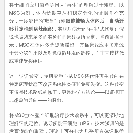
将干细胞应用简单等同为“再生”的理解过于粗糙。以
MSC为例，体内长期存活和稳定分化的证据并不充
分，一度流行的“归巢”（即
细胞被输入体内后，自动迁
移并定植到病灶组织
，实现对病灶的“再生”式修复）假
说也被越来越多的实验和临床数据所否定。当前证据显
示，MSC在体内多为短暂滞留，其临床效应更多来源
于旁分泌作用以及对免疫微环境的调控，而非直接替代
或重建受损组织。
这一认识转变，使研究重心从MSC替代性再生转向在
特定病理状态下改善系统性炎症和免疫失衡。这种转变
不仅是技术路线的修正，更是科学方法论——以证据而
非想象为导向——的胜出。
将MSC放在整个细胞治疗技术谱系中，可以更清晰地
理解它的定位。诱导多能干细胞（iPS）技术强调的是
发育潜能的重建，理论上可分化为几乎所有体细胞类