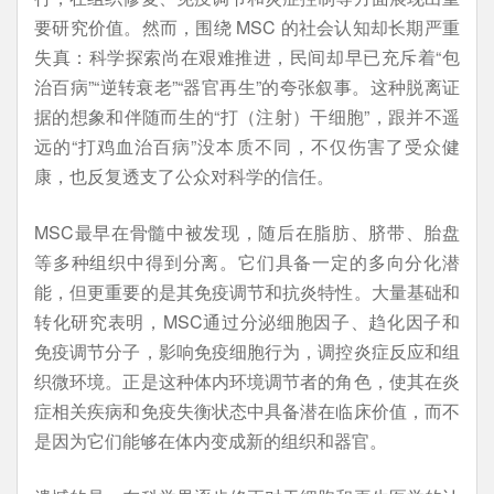
要研究价值。然而，围绕 MSC 的社会认知却长期严重
失真：科学探索尚在艰难推进，民间却早已充斥着“包
治百病”“逆转衰老”“器官再生”的夸张叙事。这种脱离证
据的想象和伴随而生的“打（注射）干细胞”，跟并不遥
远的“打鸡血治百病”没本质不同，不仅伤害了受众健
康，也反复透支了公众对科学的信任。
MSC最早在骨髓中被发现，随后在脂肪、脐带、胎盘
等多种组织中得到分离。它们具备一定的多向分化潜
能，但更重要的是其免疫调节和抗炎特性。大量基础和
转化研究表明，MSC通过分泌细胞因子、趋化因子和
免疫调节分子，影响免疫细胞行为，调控炎症反应和组
织微环境。正是这种体内环境调节者的角色，使其在炎
症相关疾病和免疫失衡状态中具备潜在临床价值，而不
是因为它们能够在体内变成新的组织和器官。