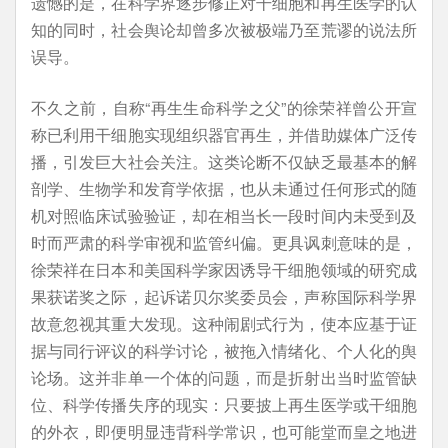
遗憾的是，在科学界逐步修正对干细胞和再生医学的认
知的同时，社会舆论却曾多次被极端乃至荒谬的说法所
误导。
不久之前，自称“再生生命科学之父”的徐荣祥曾公开宣
称已利用干细胞实现组织器官再生，并借助媒体广泛传
播，引发巨大社会关注。这类论断不仅缺乏最基本的解
剖学、生物学和发育学依据，也从未通过任何形式的随
机对照临床试验验证，却在相当长一段时间内未受到及
时而严肃的科学审视和监管纠偏。更具讽刺意味的是，
徐荣祥在日本和美国科学家因诱导干细胞领域的研究成
果获诺奖之际，起诉诺贝尔奖委员会，声称国际科学界
故意忽视其重大发现。这种闹剧式行为，使本应基于证
据与同行评议的科学讨论，被拖入情绪化、个人化的舆
论场。这并非单一个体的问题，而是折射出当时监管缺
位、科学传播失序的现实：只要披上再生医学或干细胞
的外衣，即便明显违背科学常识，也可能堂而皇之地进