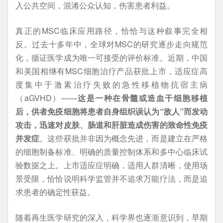
入公共空间，混淆公众认知，伤害患者利益。
真正的MSC临床应用路径，恰恰与这种叙事完全相
反。过去十多年中，全球对MSC的研究逐步走向规范
化，循证医学成为唯一可接受的评价标准。近期，中国
和美国相继有MSC细胞治疗产品获批上市，适应症高
度集中于激素治疗失败的急性移植物抗宿主病
（aGVHD）——
这是一种在骨髓或造血干细胞移植
后，供者免疫细胞将患者自身组织误认为“敌人”而发动
攻击，迅速对皮肤、肠道和肝脏造成伤害的致命性免疫
并发症
。这些获批并非因为概念先进，而是建立在严格
的细胞制备标准、明确的质量控制体系和多中心临床试
验数据之上。上市适应症明确，适用人群清晰，使用场
景受限，恰恰说明科学监管并不追求万能疗法，而是追
求患者的确定性获益。
随着再生医学研究的深入，科学界也逐渐意识到，早期