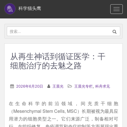
S
科学猫头鹰
TOGG
k
i
p
搜
t
索：
o
m
从再生神话到循证医学：干
a
细胞治疗的去魅之路
i
n
c
,
2026年6月20日
王晨光
王晨光专栏
科舟求见
o
n
t
在生命科学的前沿领域，间充质干细胞
e
（Mesenchymal Stem Cells, MSC）长期被视为最具应
n
用潜力的细胞类型之一。它们来源广泛，制备相对可
t
行，在组织修复、免疫调节和炎症控制等方面展现出重