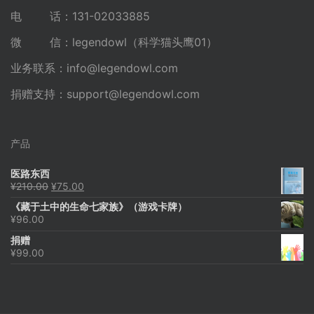
电 话：131-02033885
微 信：legendowl（科学猫头鹰01）
业务联系：
info@legendowl.com
捐赠支持：
support@legendowl.com
产品
医路东西
原
当
¥
210.00
¥
75.00
价
前
《藏于土中的生命七家族》（游戏卡牌）
为：
价
¥
96.00
¥210.00。
格
为：
捐赠
¥75.00。
¥
99.00