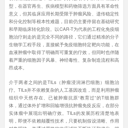
型，在器官再生、疾病模型和药物筛选方面具有革命性
意义，但其临床应用长期受限于肿瘤风险、遗传稳定性
和分化控制等根本性难题，目前仍主要停留在基础研究
和早期临床转化阶段。以CAR-T为代表的工程化免疫细
胞治疗则走的是完全不同的路径，它们通过精准的分子
生物学工程手段，直接赋予免疫细胞特定靶向功能，在
血液肿瘤中取得了明确而可重复的疗效，但同时也伴随
着严重的细胞因子风暴、神经毒性、复杂制造流程和高
昂成本。
介于两者之间的是TILs（肿瘤浸润淋巴细胞）细胞治
疗。TILs并不依赖复杂的人工基因改造，而是利用肿瘤
组织中天然存在、已被肿瘤抗原“教育过”的T细胞群
体，通过体外扩增和回输增强抗肿瘤免疫反应，在部分
实体瘤中展现出明确疗效。TILs的发展历程清楚地表
明，即便不依赖颠覆性技术，只要机制假设清晰、作用