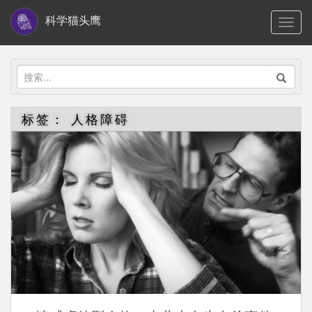
S
科学猫头鹰
TOGG
k
i
p
搜
t
索：
o
标签：
人格障碍
m
a
i
n
c
o
n
t
e
n
t