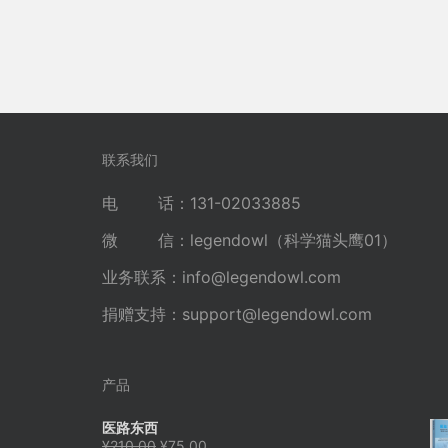
联系我们
电 话：131-02033885
微 信：legendowl（科学猫头鹰01）
业务联系：
info@legendowl.com
捐赠支持：
support@legendowl.com
产品
医路东西
原
当
¥
210.00
¥
75.00