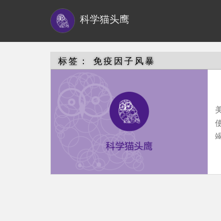
S
科学猫头鹰
k
i
p
t
标签：
免疫因子风暴
o
m
a
i
n
竭
c
o
n
t
e
n
t