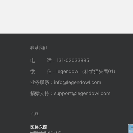
联系我们
电 话：131-02033885
微 信：legendowl（科学猫头鹰01）
业务联系：
info@legendowl.com
捐赠支持：
support@legendowl.com
产品
医路东西
原
当
¥
210.00
¥
75.00