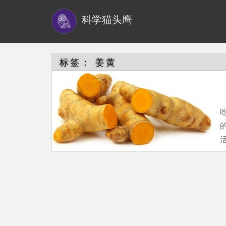
S
科学猫头鹰
k
i
p
t
标签：
姜黄
o
m
a
i
n
c
o
n
t
e
n
t