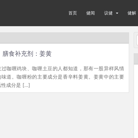
首页
健闻
议健
健解
膳食补充剂：姜黄
吃过咖喱鸡块、咖喱土豆的人都知道，那有一股异样风情
的味道。咖喱粉的主要成分是香辛料姜黄。姜黄中的主要
活性成分是 […]